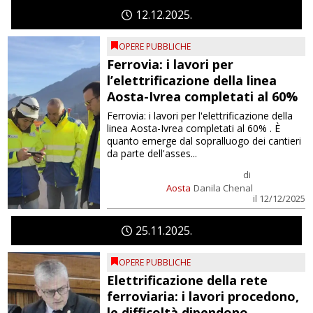
12
12
2025
OPERE PUBBLICHE
Ferrovia: i lavori per
l’elettrificazione della linea
Aosta-Ivrea completati al 60%
Ferrovia: i lavori per l'elettrificazione della
linea Aosta-Ivrea completati al 60% . È
quanto emerge dal sopralluogo dei cantieri
da parte dell'asses...
di
Aosta
Danila Chenal
il 12/12/2025
25
11
2025
OPERE PUBBLICHE
Elettrificazione della rete
ferroviaria: i lavori procedono,
le difficoltà dipendono