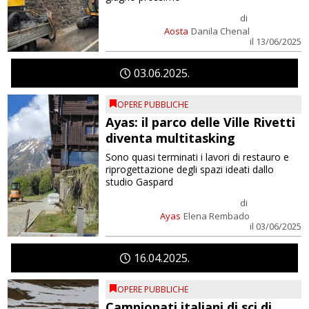
di
Aosta
Danila Chenal
il 13/06/2025
03
06
2025
OPERE PUBBLICHE
Ayas: il parco delle Ville Rivetti
diventa multitasking
Sono quasi terminati i lavori di restauro e
riprogettazione degli spazi ideati dallo
studio Gaspard
di
Ayas
Elena Rembado
il 03/06/2025
16
04
2025
OPERE PUBBLICHE
Campionati italiani di sci di