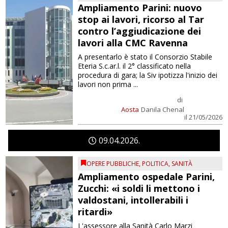
Ampliamento Parini: nuovo
stop ai lavori, ricorso al Tar
contro l’aggiudicazione dei
lavori alla CMC Ravenna
A presentarlo è stato il Consorzio Stabile
Eteria S.c.ar.l. il 2° classificato nella
procedura di gara; la Siv ipotizza l'inizio dei
lavori non prima ...
di
Aosta
Danila Chenal
il 21/05/2026
09
04
2026
OPERE PUBBLICHE
,
POLITICA
,
SANITÀ
Ampliamento ospedale Parini,
Zucchi: «i soldi li mettono i
valdostani, intollerabili i
ritardi»
L'assessore alla Sanità Carlo Marzi