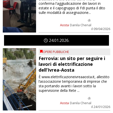
conferma l'aggiudicazione dei lavori in
estate e il capogruppo di FdI punta il dito
sulle modalità di assegnazione...
di
Aosta
Danila Chenal
il 09/04/2026
24
01
2026
OPERE PUBBLICHE
Ferrovia: un sito per seguire i
lavori di elettrificazione
dell’Ivrea-Aosta
È www.elettrificazioneivreaaosta.it, allestito
l’associazione temporanea di imprese che
sta portando avanti i lavori sotto la
supervisione della Rete ...
di
Aosta
Danila Chenal
il 24/01/2026