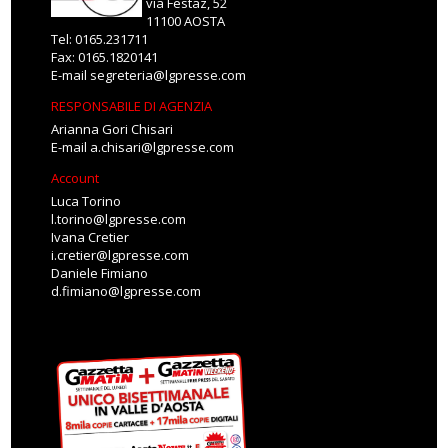
via Festaz, 52
11100 AOSTA
Tel: 0165.231711
Fax: 0165.1820141
E-mail
segreteria@lgpresse.com
RESPONSABILE DI AGENZIA
Arianna Gori Chisari
E-mail
a.chisari@lgpresse.com
Account
Luca Torino
l.torino@lgpresse.com
Ivana Cretier
i.cretier@lgpresse.com
Daniele Fimiano
d.fimiano@lgpresse.com