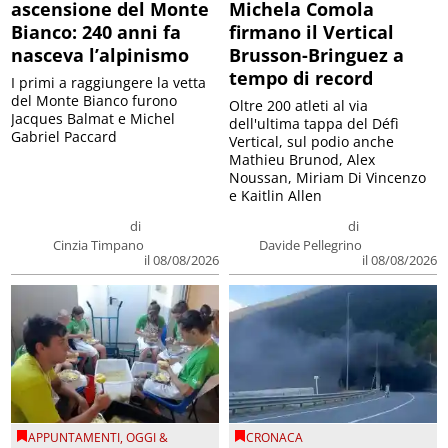
ascensione del Monte
Michela Comola
Bianco: 240 anni fa
firmano il Vertical
nasceva l’alpinismo
Brusson-Bringuez a
tempo di record
I primi a raggiungere la vetta
del Monte Bianco furono
Oltre 200 atleti al via
Jacques Balmat e Michel
dell'ultima tappa del Défì
Gabriel Paccard
Vertical, sul podio anche
Mathieu Brunod, Alex
Noussan, Miriam Di Vincenzo
e Kaitlin Allen
di
di
Cinzia Timpano
Davide Pellegrino
il 08/08/2026
il 08/08/2026
APPUNTAMENTI
,
OGGI &
CRONACA