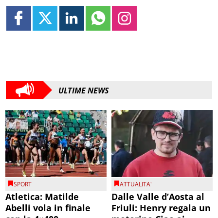
ULTIME NEWS
SPORT
ATTUALITA'
Atletica: Matilde
Dalle Valle d’Aosta al
Abelli vola in finale
Friuli: Henry regala un