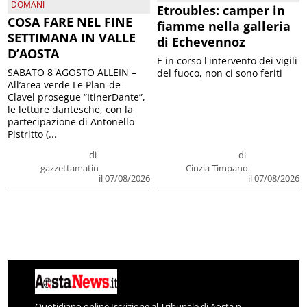
DOMANI
Etroubles: camper in
COSA FARE NEL FINE
fiamme nella galleria
SETTIMANA IN VALLE
di Echevennoz
D’AOSTA
E in corso l'intervento dei vigili
SABATO 8 AGOSTO ALLEIN –
del fuoco, non ci sono feriti
All’area verde Le Plan-de-
Clavel prosegue “ItinerDante”,
le letture dantesche, con la
partecipazione di Antonello
Pistritto (...
di
di
gazzettamatin
Cinzia Timpano
il 07/08/2026
il 07/08/2026
Quotidiano online Iscrizione al Tribunale di Aosta n.