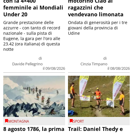
con la 4×400
motorino Ciao ai
femminile ai Mondiali
ragazzini che
Under 20
vendevano limonata
Grande prestazione delle
Ondata di generosità per i tre
azzurre - con tanto di record
giovani della provincia di
nazionale - sulla pista di
Udine
Eugene, la gara per l'oro alle
23.42 (ora italiana) di questa
notte
di
di
Davide Pellegrino
Cinzia Timpano
il 09/08/2026
il 08/08/2026
MONTAGNA
SPORT
8 agosto 1786, la prima
Trail: Daniel Thedy e