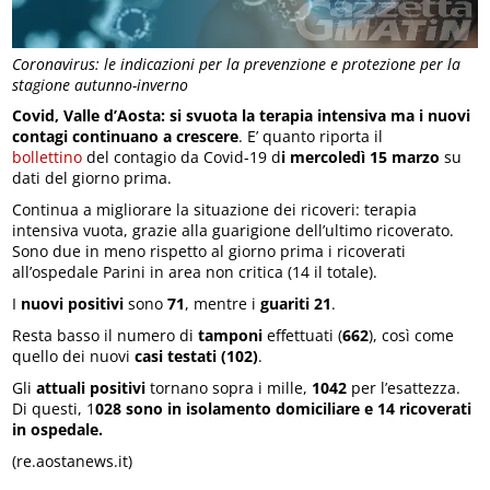
Coronavirus: le indicazioni per la prevenzione e protezione per la
stagione autunno-inverno
Covid, Valle d’Aosta: si svuota la terapia intensiva ma i nuovi
contagi continuano a crescere
. E’ quanto riporta il
bollettino
del contagio da Covid-19 d
i mercoledì 15 marzo
su
dati del giorno prima.
Continua a migliorare la situazione dei ricoveri: terapia
intensiva vuota, grazie alla guarigione dell’ultimo ricoverato.
Sono due in meno rispetto al giorno prima i ricoverati
all’ospedale Parini in area non critica (14 il totale).
I
nuovi positivi
sono
71
, mentre i
guariti 21
.
Resta basso il numero di
tamponi
effettuati (
662
), così come
quello dei nuovi
casi testati (102)
.
Gli
attuali positivi
tornano sopra i mille,
1042
per l’esattezza.
Di questi, 1
028 sono in isolamento domiciliare e 14 ricoverati
in ospedale.
(re.aostanews.it)