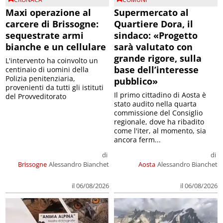
Maxi operazione al
Supermercato al
carcere di Brissogne:
Quartiere Dora, il
sequestrate armi
sindaco: «Progetto
bianche e un cellulare
sarà valutato con
grande rigore, sulla
L'intervento ha coinvolto un
base dell’interesse
centinaio di uomini della
Polizia penitenziaria,
pubblico»
provenienti da tutti gli istituti
Il primo cittadino di Aosta è
del Provveditorato
stato audito nella quarta
commissione del Consiglio
regionale, dove ha ribadito
come l'iter, al momento, sia
ancora ferm...
di
di
Brissogne
Alessandro Bianchet
Aosta
Alessandro Bianchet
il 06/08/2026
il 06/08/2026