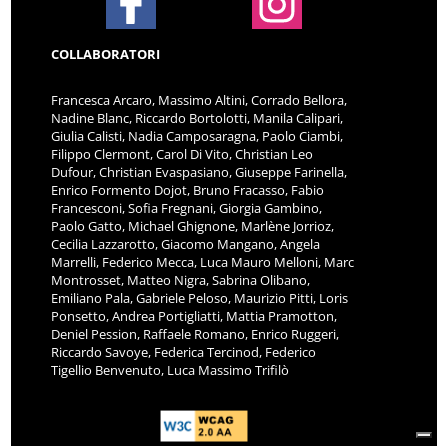
COLLABORATORI
Francesca Arcaro, Massimo Altini, Corrado Bellora,
Nadine Blanc, Riccardo Bortolotti, Manila Calipari,
Giulia Calisti, Nadia Camposaragna, Paolo Ciambi,
Filippo Clermont, Carol Di Vito, Christian Leo
Dufour, Christian Evaspasiano, Giuseppe Farinella,
Enrico Formento Dojot, Bruno Fracasso, Fabio
Francesconi, Sofia Fregnani, Giorgia Gambino,
Paolo Gatto, Michael Ghignone, Marlène Jorrioz,
Cecilia Lazzarotto, Giacomo Mangano, Angela
Marrelli, Federico Mecca, Luca Mauro Melloni, Marc
Montrosset, Matteo Nigra, Sabrina Olibano,
Emiliano Pala, Gabriele Peloso, Maurizio Pitti, Loris
Ponsetto, Andrea Portigliatti, Mattia Pramotton,
Deniel Pession, Raffaele Romano, Enrico Ruggeri,
Riccardo Savoye, Federica Tercinod, Federico
Tigellio Benvenuto, Luca Massimo Trifilò