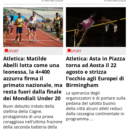
SPORT
SPORT
Atletica: Matilde
Atletica: Asta in Piazza
Abelli lotta come una
torna ad Aosta il 22
leonessa, la 4×400
agosto e strizza
azzurra firma il
l’occhio agli Europei di
primato nazionale, ma
Birmingham
resta fuori dalla finale
La speranza degli
dei Mondiali Under 20
organizzatori è di portare sulla
pedana del salotto buono
Buon debutto iridato della
della città alcuni atleti reduci
stellina della Cogne,
dalla rassegna continentale in
protagonista di una prova
programma ...
coraggiosa nell'ultima frazione
della seconda batteria della