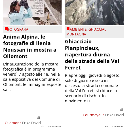
FOTOGRAFIA
AMBIENTE
,
GHIACCIAI
,
MONTAGNA
Anima Alpina, le
Ghiacciaio
fotografie di Ilenia
Planpincieux,
Noussan in mostra a
riapertura diurna
Ollomont
della strada della Val
L'inaugurazione della mostra
Ferret
fotografica è in programma
venerdì 7 agosto alle 18, nella
Riapre oggi, giovedì 6 agosto,
sala espositiva del Comune di
solo di giorno e solo in
Ollomont; le immagini esposte
discesa, la strada comunale
sa...
della Val Ferret; si riduce lo
scenario di rischio, in
movimento u...
di
Courmayeur
Erika David
di
Ollomont
Erika David
il 06/08/2026
il 06/08/2026