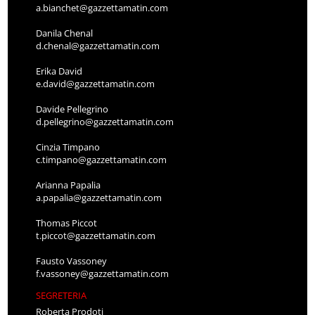
a.bianchet@gazzettamatin.com
Danila Chenal
d.chenal@gazzettamatin.com
Erika David
e.david@gazzettamatin.com
Davide Pellegrino
d.pellegrino@gazzettamatin.com
Cinzia Timpano
c.timpano@gazzettamatin.com
Arianna Papalia
a.papalia@gazzettamatin.com
Thomas Piccot
t.piccot@gazzettamatin.com
Fausto Vassoney
f.vassoney@gazzettamatin.com
SEGRETERIA
Roberta Prodoti