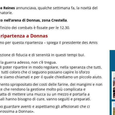
de Reines
annunciava, qualche settimana fa, la novità del
natorie.
nell’arena di Donnas, zona Crestella
.
inizio dei combats è fissate per le 12.30.
a ripartenza a Donnas
mo per questa ripartenza – spiega il presidente des Amis
ezione di fiducia e di serenità in questi tempi bui.
la guerra adesso, non c’è tregua.
di poter ripartire in modo regolare, nella speranza che tutti,
e tutti coloro che ci seguono possano capire lo sforzo
le siamo chiamati e per il quale chiediamo un piccolo aiuto.
umento spropositato dei costi delle farine, dei mangimi e non
te che rendono la gestione molto più complicata e
ratta di mettere una mucca su un mezzo e portarla a
ali hanno bisogno di cure, vanno seguiti e preparati.
mo guardare aventi e aspettiamo gli affezionati che ci
rossima a Donnas».