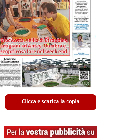
Clicca e scarica la copia