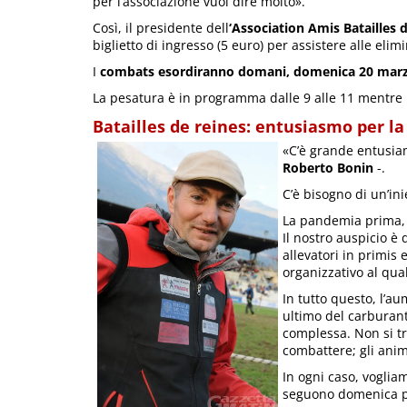
per l’associazione vuol dire molto».
Così, il presidente dell
‘Association Amis Batailles 
biglietto di ingresso (5 euro) per assistere alle elimi
I
combats esordiranno domani, domenica 20 marzo 
La pesatura è in programma dalle 9 alle 11 mentre l’
Batailles de reines: entusiasmo per l
«C’è grande entusia
Roberto Bonin
-.
C’è bisogno di un’ini
La pandemia prima, 
Il nostro auspicio è 
allevatori in primis 
organizzativo al qua
In tutto questo, l’a
ultimo del carburan
complessa. Non si t
combattere; gli anim
In ogni caso, voglia
seguono domenica p