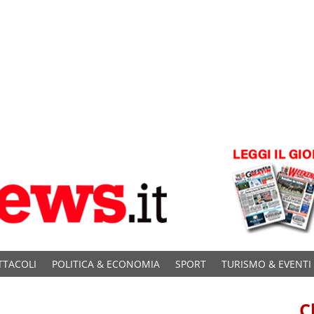
TTACOLI
POLITICA & ECONOMIA
SPORT
TURISMO & EVENTI
C