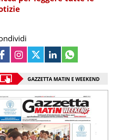
otizie
ondividi
GAZZETTA MATIN E WEEKEND