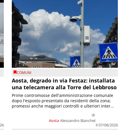
COMUNI
n
Aosta, degrado in via Festaz: installata
una telecamera alla Torre del Lebbroso
Prime contromosse dell'amministrazione comunale
dopo l'esposto presentato da residenti della zona;
promessi anche maggiori controlli e ulteriori inter...
di
Aosta
Alessandro Bianchet
026
il 07/08/2026