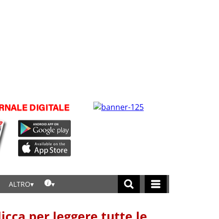
ALTRO
licca per leggere tutte le