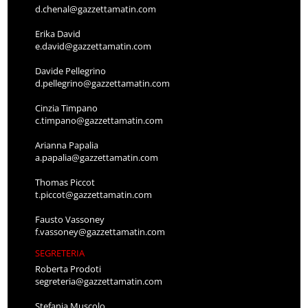
d.chenal@gazzettamatin.com
Erika David
e.david@gazzettamatin.com
Davide Pellegrino
d.pellegrino@gazzettamatin.com
Cinzia Timpano
c.timpano@gazzettamatin.com
Arianna Papalia
a.papalia@gazzettamatin.com
Thomas Piccot
t.piccot@gazzettamatin.com
Fausto Vassoney
f.vassoney@gazzettamatin.com
SEGRETERIA
Roberta Prodoti
segreteria@gazzettamatin.com
Stefania Muscolo