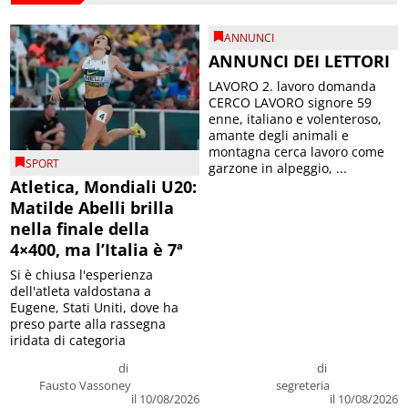
ANNUNCI
ANNUNCI DEI LETTORI
LAVORO 2. lavoro domanda
CERCO LAVORO signore 59
enne, italiano e volenteroso,
amante degli animali e
montagna cerca lavoro come
SPORT
garzone in alpeggio, ...
Atletica, Mondiali U20:
Matilde Abelli brilla
nella finale della
4×400, ma l’Italia è 7ª
Si è chiusa l'esperienza
dell'atleta valdostana a
Eugene, Stati Uniti, dove ha
preso parte alla rassegna
iridata di categoria
di
di
Fausto Vassoney
segreteria
il 10/08/2026
il 10/08/2026