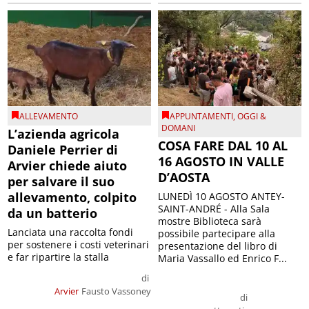
ALLEVAMENTO
APPUNTAMENTI
,
OGGI &
DOMANI
L’azienda agricola
COSA FARE DAL 10 AL
Daniele Perrier di
16 AGOSTO IN VALLE
Arvier chiede aiuto
D’AOSTA
per salvare il suo
allevamento, colpito
LUNEDÌ 10 AGOSTO ANTEY-
SAINT-ANDRÉ - Alla Sala
da un batterio
mostre Biblioteca sarà
Lanciata una raccolta fondi
possibile partecipare alla
per sostenere i costi veterinari
presentazione del libro di
e far ripartire la stalla
Maria Vassallo ed Enrico F...
di
Arvier
Fausto Vassoney
di