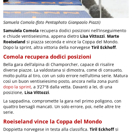
Samuela Comola (foto Pentaphoto Gianpaolo Piazzi)
Samuiela Comola
recupera dodici posizioni nell’inseguimento
e chiude ventiseiesima, appena dietro
Lisa Vittozzi
.
Marte
Roeiseland
si piazza seconda e vince la Coppa del Mondo.
Dopo la sprint, altra vittoria della norvegese
Tiril Eckhoff
.
Comola recupera dodici posizioni
Bella gara dell’alpina di Champorcher, capace di risalire
diverse piazze. La valdostana si dimostra, come di consueto,
molto pulita al tiro, con un solo errore nell’ultima serie. Matura
così un buon ventiseiesimo posto, ancora nella zona punti
dopo la sprint
, a 3’27″8 dalla vetta. Davanti a lei, di una
posizione,
Lisa Vittozzi
.
La sappadina, compromette la gara nel primo poligono, con
quattro bersagli mancati. Un solo errore, poi, nelle altre tre
serie.
Roeiseland vince la Coppa del Mondo
Doppietta norvegese in testa alla classifica.
Tiril Eckhoff
si