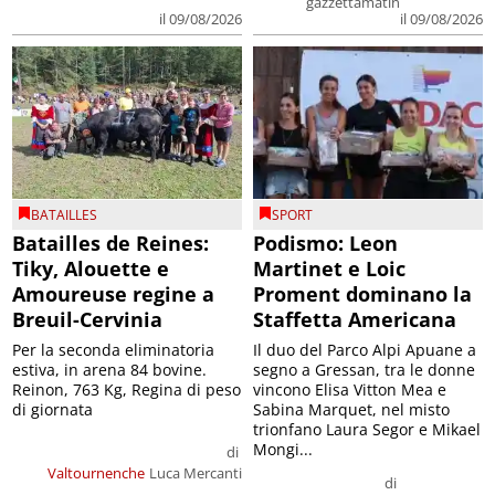
gazzettamatin
il 09/08/2026
il 09/08/2026
BATAILLES
SPORT
Batailles de Reines:
Podismo: Leon
Tiky, Alouette e
Martinet e Loic
Amoureuse regine a
Proment dominano la
Breuil-Cervinia
Staffetta Americana
Per la seconda eliminatoria
Il duo del Parco Alpi Apuane a
estiva, in arena 84 bovine.
segno a Gressan, tra le donne
Reinon, 763 Kg, Regina di peso
vincono Elisa Vitton Mea e
di giornata
Sabina Marquet, nel misto
trionfano Laura Segor e Mikael
Mongi...
di
Valtournenche
Luca Mercanti
di