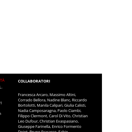
ITÀ
COLLABORATORI
L.
Francesca Arcaro, Massimo Altini,
Corrado Bellora, Nadine Blanc, Riccardo
11
Bortolotti, Manila Calipari, Giulia Calisti,
Nadia Camposaragna, Paolo Ciambi,
m
Filippo Clermont, Carol Di Vito, Christian
Leo Dufour, Christian Evaspasiano,
Giuseppe Farinella, Enrico Formento
Dojot, Bruno Fracasso, Fabio