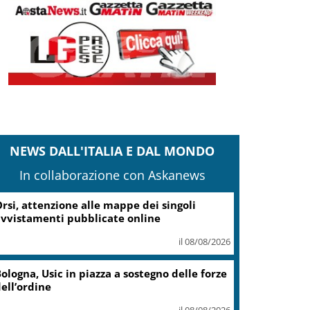
NEWS DALL'ITALIA E DAL MONDO
In collaborazione con Askanews
ampi Flegrei, Fico: Al via lavori hub Pozzuoli
il 08/08/2026
stia, investe un ciclista e fugge,
intracciato da Polizia Locale
il 08/08/2026