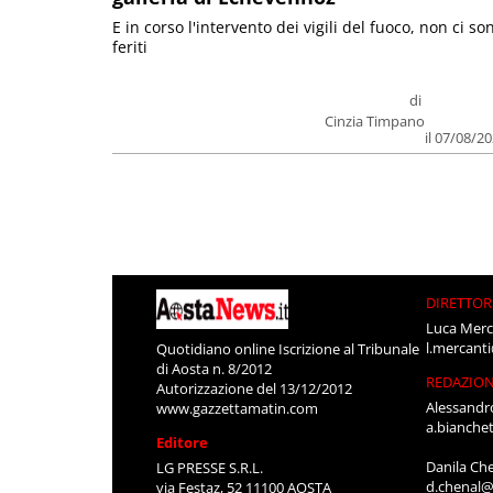
E in corso l'intervento dei vigili del fuoco, non ci so
feriti
di
Cinzia Timpano
il 07/08/2
DIRETTOR
Luca Merc
l.mercant
Quotidiano online Iscrizione al Tribunale
di Aosta n. 8/2012
REDAZIO
Autorizzazione del 13/12/2012
Alessandr
www.gazzettamatin.com
a.bianche
Editore
Danila Ch
LG PRESSE S.R.L.
d.chenal@
via Festaz, 52 11100 AOSTA