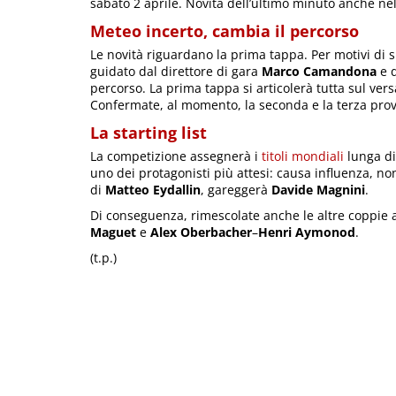
sabato 2 aprile. Novità dell’ultimo minuto anche nel
Meteo incerto, cambia il percorso
Le novità riguardano la prima tappa. Per motivi di si
guidato dal direttore di gara
Marco Camandona
e d
percorso. La prima tappa si articolerà tutta sul versa
Confermate, al momento, la seconda e la terza pro
La starting list
La competizione assegnerà i
titoli mondiali
lunga di
uno dei protagonisti più attesi: causa influenza, no
di
Matteo Eydallin
, gareggerà
Davide Magnini
.
Di conseguenza, rimescolate anche le altre coppie
Maguet
e
Alex Oberbacher
–
Henri Aymonod
.
(t.p.)