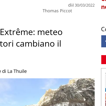
di
il
30/03/2022
n
Thomas Piccot
C
r Extrême: meteo
atori cambiano il
 di La Thuile