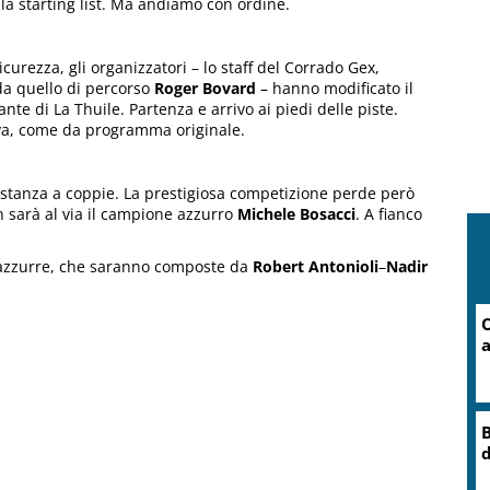
la starting list. Ma andiamo con ordine.
curezza, gli organizzatori – lo staff del Corrado Gex,
a quello di percorso
Roger Bovard
– hanno modificato il
nte di La Thuile. Partenza e arrivo ai piedi delle piste.
va, come da programma originale.
stanza a coppie. La prestigiosa competizione perde però
n sarà al via il campione azzurro
Michele Bosacci
. A fianco
 azzurre, che saranno composte da
Robert Antonioli
–
Nadir
C
O
r