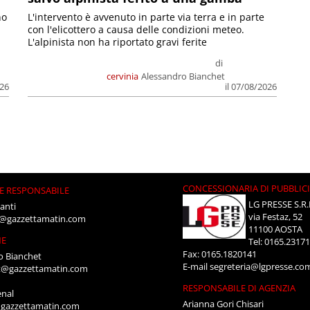
no
L'intervento è avvenuto in parte via terra e in parte
con l'elicottero a causa delle condizioni meteo.
L'alpinista non ha riportato gravi ferite
di
cervinia
Alessandro Bianchet
026
il 07/08/2026
CONCESSIONARIA DI PUBBLIC
E RESPONSABILE
LG PRESSE S.R.
anti
via Festaz, 52
i@gazzettamatin.com
11100 AOSTA
NE
Tel: 0165.2317
Fax: 0165.1820141
o Bianchet
E-mail
segreteria@lgpresse.co
t@gazzettamatin.com
RESPONSABILE DI AGENZIA
enal
Arianna Gori Chisari
gazzettamatin.com