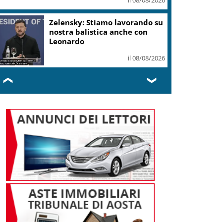
I Barisei: vendemmia notturna
per tutelare chi lavora nei
filari
il 08/08/2026
❮
❯