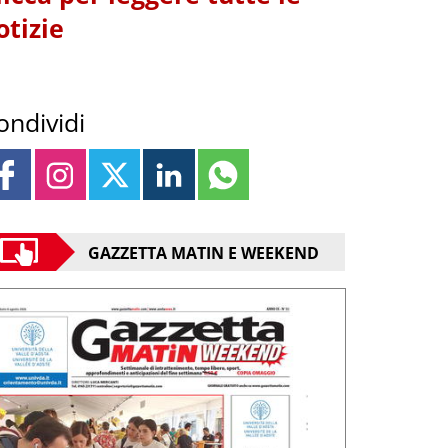
otizie
ondividi
GAZZETTA MATIN E WEEKEND