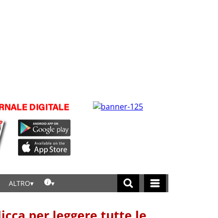
ALTRO
licca per leggere tutte le