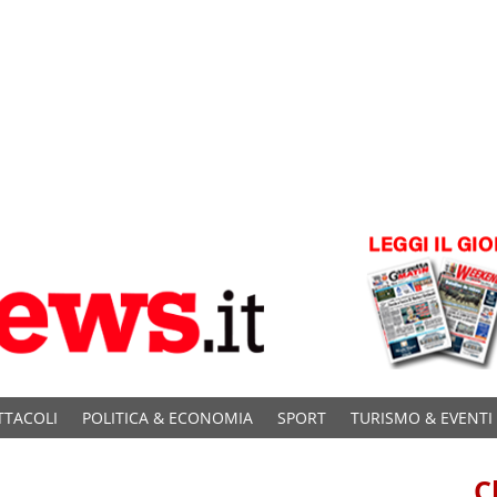
TTACOLI
POLITICA & ECONOMIA
SPORT
TURISMO & EVENTI
C