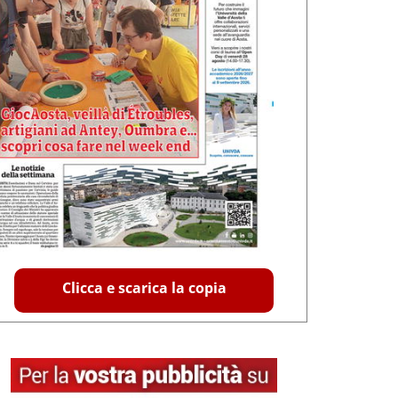
Clicca e scarica la copia