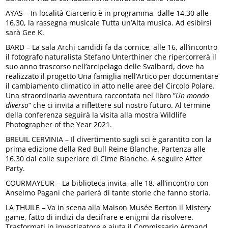
AYAS – In località Ciarcerio è in programma, dalle 14.30 alle
16.30, la rassegna musicale Tutta un’Alta musica. Ad esibirsi
sarà Gee K.
BARD – La sala Archi candidi fa da cornice, alle 16, all’incontro
il fotografo naturalista Stefano Unterthiner che ripercorrerà il
suo anno trascorso nell’arcipelago delle Svalbard, dove ha
realizzato il progetto Una famiglia nell’Artico per documentare
il cambiamento climatico in atto nelle aree del Circolo Polare.
Una straordinaria avventura raccontata nel libro ”
Un mondo
diverso
” che ci invita a riflettere sul nostro futuro. Al termine
della conferenza seguirà la visita alla mostra Wildlife
Photographer of the Year 2021.
BREUIL CERVINIA – Il divertimento sugli sci è garantito con la
prima edizione della Red Bull Reine Blanche. Partenza alle
16.30 dal colle superiore di Cime Bianche. A seguire After
Party.
COURMAYEUR – La biblioteca invita, alle 18, all’incontro con
Anselmo Pagani che parlerà di tante storie che fanno storia.
LA THUILE – Va in scena alla Maison Musée Berton il Mistery
game, fatto di indizi da decifrare e enigmi da risolvere.
Trasformati in investigatore e aiuta il Commissario Armand