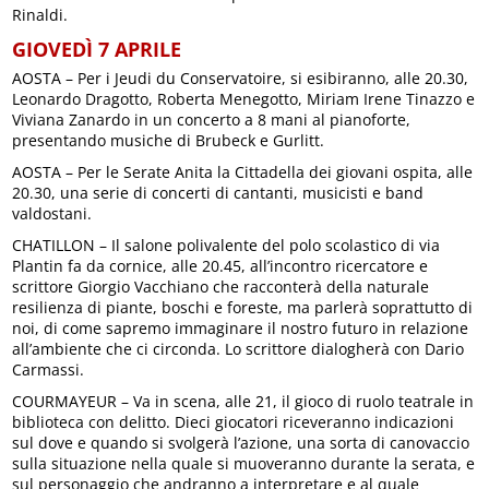
Rinaldi.
GIOVEDÌ 7 APRILE
AOSTA – Per i Jeudi du Conservatoire, si esibiranno, alle 20.30,
Leonardo Dragotto, Roberta Menegotto, Miriam Irene Tinazzo e
Viviana Zanardo in un concerto a 8 mani al pianoforte,
presentando musiche di Brubeck e Gurlitt.
AOSTA – Per le Serate Anita la Cittadella dei giovani ospita, alle
20.30, una serie di concerti di cantanti, musicisti e band
valdostani.
CHATILLON – Il salone polivalente del polo scolastico di via
Plantin fa da cornice, alle 20.45, all’incontro ricercatore e
scrittore Giorgio Vacchiano che racconterà della naturale
resilienza di piante, boschi e foreste, ma parlerà soprattutto di
noi, di come sapremo immaginare il nostro futuro in relazione
all’ambiente che ci circonda. Lo scrittore dialogherà con Dario
Carmassi.
COURMAYEUR – Va in scena, alle 21, il gioco di ruolo teatrale in
biblioteca con delitto. Dieci giocatori riceveranno indicazioni
sul dove e quando si svolgerà l’azione, una sorta di canovaccio
sulla situazione nella quale si muoveranno durante la serata, e
sul personaggio che andranno a interpretare e al quale