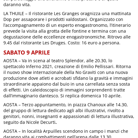
daranno vita.
LA THUILE – Il ristorante Les Granges oragnizza una mattinata
Dop per assaporare i prodotti valdostani. Organizzato con
l’accompagnamento di un esperto enogastronomo, l’itinerario
prevede la visita alla grotta delle fontine e termina con una
degustazione delle eccellenze enogastronomiche. Ritrovo alle
9.45 dal ristorante Les Druges. Costo: 16 euro a persona.
SABATO 9 APRILE
AOSTA – Va in scena al teatro Splendor, alle 20.30, lo
spettacolo Inferno 2021, creazione di Emilio Pellissari. Ritorna
il nuovo show internazionale della No Graviti con una nuova
produzione dove atleti e acrobati sfidano la gravità e immagini
straordinarie appaiono dal buio in una carrellata senza sosta
di effetti. Un caleidoscopio di immagini sorprendenti tratte
dall’immaginario dantesco. Si replica domenica 10 aprile.
AOSTA – Terzo appuntamento, in piazza Chanoux alle 14.30,
del gruppo di lettura dedicato agli albi illustrativi, rivolto a
genitori, nonni, insegnanti e appassionati di lettura illustrativa,
seguito da Nicole Decurti
.
AOSTA – In località Arpuilles scendono in campo i manzi che
daranno vita ai combattimenti nell’arena dalle 13.30.