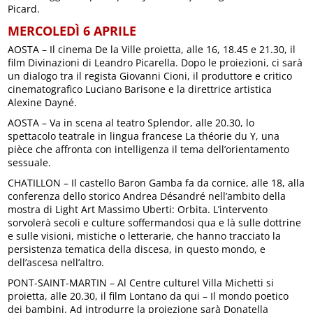
Picard.
MERCOLEDÌ 6 APRILE
AOSTA – Il cinema De la Ville proietta, alle 16, 18.45 e 21.30, il
film Divinazioni di Leandro Picarella. Dopo le proiezioni, ci sarà
un dialogo tra il regista Giovanni Cioni, il produttore e critico
cinematografico Luciano Barisone e la direttrice artistica
Alexine Dayné.
AOSTA – Va in scena al teatro Splendor, alle 20.30, lo
spettacolo teatrale in lingua francese La théorie du Y, una
pièce che affronta con intelligenza il tema dell’orientamento
sessuale.
CHATILLON – Il castello Baron Gamba fa da cornice, alle 18, alla
conferenza dello storico Andrea Désandré nell’ambito della
mostra di Light Art Massimo Uberti: Orbita. L’intervento
sorvolerà secoli e culture soffermandosi qua e là sulle dottrine
e sulle visioni, mistiche o letterarie, che hanno tracciato la
persistenza tematica della discesa, in questo mondo, e
dell’ascesa nell’altro.
PONT-SAINT-MARTIN – Al Centre culturel Villa Michetti si
proietta, alle 20.30, il film Lontano da qui – Il mondo poetico
dei bambini. Ad introdurre la proiezione sarà Donatella