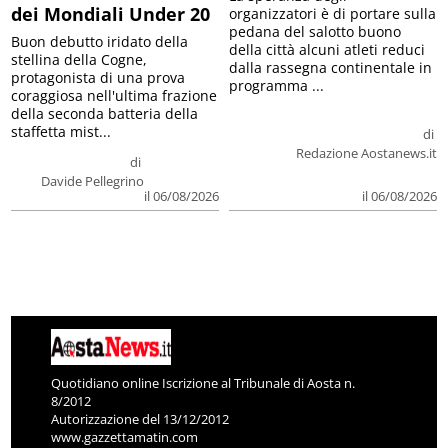
dei Mondiali Under 20
organizzatori è di portare sulla
pedana del salotto buono
Buon debutto iridato della
della città alcuni atleti reduci
stellina della Cogne,
dalla rassegna continentale in
protagonista di una prova
programma ...
coraggiosa nell'ultima frazione
della seconda batteria della
staffetta mist...
di
Redazione Aostanews.it
di
Davide Pellegrino
il 06/08/2026
il 06/08/2026
Quotidiano online Iscrizione al Tribunale di Aosta n.
8/2012
Autorizzazione del 13/12/2012
www.gazzettamatin.com