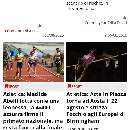
scenario di rischio, in
movimento u...
di
Courmayeur
Erika David
di
Ollomont
Erika David
il 06/08/2026
il 06/08/2026
SPORT
SPORT
Atletica: Matilde
Atletica: Asta in Piazza
Abelli lotta come una
torna ad Aosta il 22
leonessa, la 4×400
agosto e strizza
azzurra firma il
l’occhio agli Europei di
primato nazionale, ma
Birmingham
resta fuori dalla finale
La speranza degli