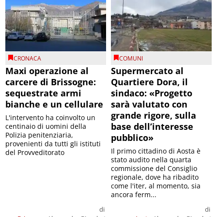
CRONACA
COMUNI
Maxi operazione al
Supermercato al
carcere di Brissogne:
Quartiere Dora, il
sequestrate armi
sindaco: «Progetto
bianche e un cellulare
sarà valutato con
grande rigore, sulla
L'intervento ha coinvolto un
base dell’interesse
centinaio di uomini della
Polizia penitenziaria,
pubblico»
provenienti da tutti gli istituti
Il primo cittadino di Aosta è
del Provveditorato
stato audito nella quarta
commissione del Consiglio
regionale, dove ha ribadito
come l'iter, al momento, sia
ancora ferm...
di
di