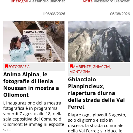
Brissogne
Alessandro Bianchet
Aosta
Alessandro Bianchet
il 06/08/2026
il 06/08/2026
FOTOGRAFIA
AMBIENTE
,
GHIACCIAI
,
MONTAGNA
Anima Alpina, le
Ghiacciaio
fotografie di Ilenia
Planpincieux,
Noussan in mostra a
riapertura diurna
Ollomont
della strada della Val
L'inaugurazione della mostra
Ferret
fotografica è in programma
venerdì 7 agosto alle 18, nella
Riapre oggi, giovedì 6 agosto,
sala espositiva del Comune di
solo di giorno e solo in
Ollomont; le immagini esposte
discesa, la strada comunale
sa...
della Val Ferret; si riduce lo