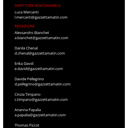
DIRETTORE RESPONSABILE
Luca Mercanti
l.mercanti@gazzettamatin.com
REDAZIONE
Alessandro Bianchet
a.bianchet@gazzettamatin.com
Danila Chenal
d.chenal@gazzettamatin.com
Erika David
e.david@gazzettamatin.com
Davide Pellegrino
d.pellegrino@gazzettamatin.com
Cinzia Timpano
c.timpano@gazzettamatin.com
Arianna Papalia
a.papalia@gazzettamatin.com
Thomas Piccot