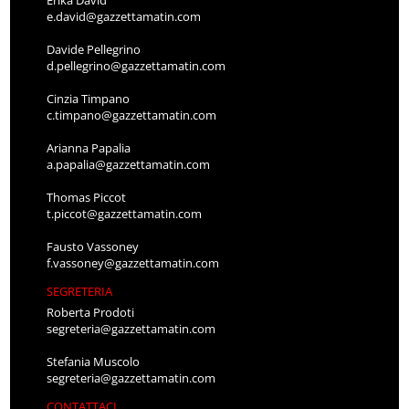
e.david@gazzettamatin.com
Davide Pellegrino
d.pellegrino@gazzettamatin.com
Cinzia Timpano
c.timpano@gazzettamatin.com
Arianna Papalia
a.papalia@gazzettamatin.com
Thomas Piccot
t.piccot@gazzettamatin.com
Fausto Vassoney
f.vassoney@gazzettamatin.com
SEGRETERIA
Roberta Prodoti
segreteria@gazzettamatin.com
Stefania Muscolo
segreteria@gazzettamatin.com
CONTATTACI