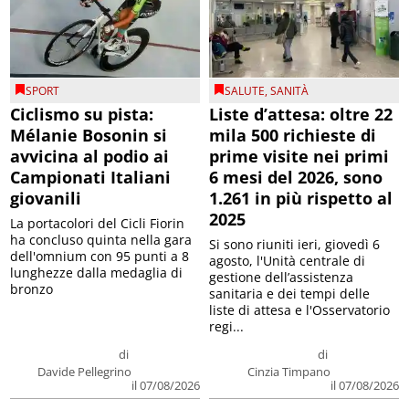
SPORT
SALUTE
,
SANITÀ
Ciclismo su pista:
Liste d’attesa: oltre 22
Mélanie Bosonin si
mila 500 richieste di
avvicina al podio ai
prime visite nei primi
Campionati Italiani
6 mesi del 2026, sono
giovanili
1.261 in più rispetto al
2025
La portacolori del Cicli Fiorin
ha concluso quinta nella gara
Si sono riuniti ieri, giovedì 6
dell'omnium con 95 punti a 8
agosto, l'Unità centrale di
lunghezze dalla medaglia di
gestione dell’assistenza
bronzo
sanitaria e dei tempi delle
liste di attesa e l'Osservatorio
regi...
di
di
Davide Pellegrino
Cinzia Timpano
il 07/08/2026
il 07/08/2026