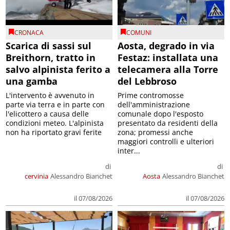
CRONACA
COMUNI
Scarica di sassi sul
Aosta, degrado in via
Breithorn, tratto in
Festaz: installata una
salvo alpinista ferito a
telecamera alla Torre
una gamba
del Lebbroso
L'intervento è avvenuto in
Prime contromosse
parte via terra e in parte con
dell'amministrazione
l'elicottero a causa delle
comunale dopo l'esposto
condizioni meteo. L'alpinista
presentato da residenti della
non ha riportato gravi ferite
zona; promessi anche
maggiori controlli e ulteriori
inter...
di
di
cervinia
Alessandro Bianchet
Aosta
Alessandro Bianchet
il 07/08/2026
il 07/08/2026