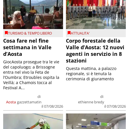
TURISMO & TEMPO LIBERO
ATTUALITA'
Cosa fare nel fine
Corpo forestale della
settimana in Valle
Valle d’Aosta: 12 nuovi
d’Aosta
agenti in servizio in 8
stazioni
GiocAosta prosegue tra le vie
del capoluogo; a Brissogne
Questa mattina, a palazzo
entra nel vivo la Feta de
regionale, si è tenuta la
l’Oumbra; Etroubles ospita la
cerimonia di giuramento
Veillà; a Chamois tocca al
Festival A...
di
di
Aosta
gazzettamatin
ethienne bredy
il 07/08/2026
il 07/08/2026