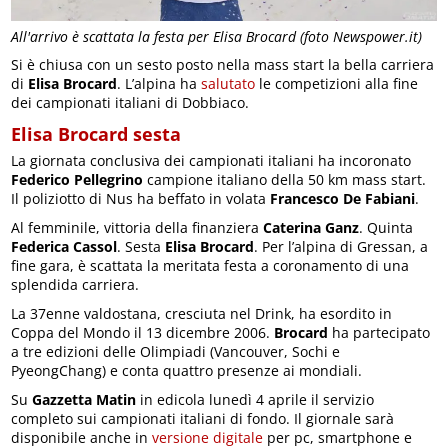
All'arrivo è scattata la festa per Elisa Brocard (foto Newspower.it)
Si è chiusa con un sesto posto nella mass start la bella carriera
di
Elisa Brocard
. L’alpina ha
salutato
le competizioni alla fine
dei campionati italiani di Dobbiaco.
Elisa Brocard sesta
La giornata conclusiva dei campionati italiani ha incoronato
Federico Pellegrino
campione italiano della 50 km mass start.
Il poliziotto di Nus ha beffato in volata
Francesco De Fabiani
.
Al femminile, vittoria della finanziera
Caterina Ganz
. Quinta
Federica Cassol
. Sesta
Elisa Brocard
. Per l’alpina di Gressan, a
fine gara, è scattata la meritata festa a coronamento di una
splendida carriera.
La 37enne valdostana, cresciuta nel Drink, ha esordito in
Coppa del Mondo il 13 dicembre 2006.
Brocard
ha partecipato
a tre edizioni delle Olimpiadi (Vancouver, Sochi e
PyeongChang) e conta quattro presenze ai mondiali.
Su
Gazzetta Matin
in edicola lunedì 4 aprile il servizio
completo sui campionati italiani di fondo. Il giornale sarà
disponibile anche in
versione digitale
per pc, smartphone e