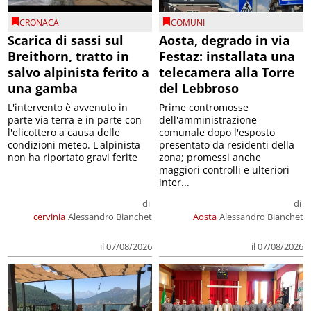
CRONACA
COMUNI
Scarica di sassi sul
Aosta, degrado in via
Breithorn, tratto in
Festaz: installata una
salvo alpinista ferito a
telecamera alla Torre
una gamba
del Lebbroso
L'intervento è avvenuto in
Prime contromosse
parte via terra e in parte con
dell'amministrazione
l'elicottero a causa delle
comunale dopo l'esposto
condizioni meteo. L'alpinista
presentato da residenti della
non ha riportato gravi ferite
zona; promessi anche
maggiori controlli e ulteriori
inter...
di
di
cervinia
Alessandro Bianchet
Aosta
Alessandro Bianchet
il 07/08/2026
il 07/08/2026