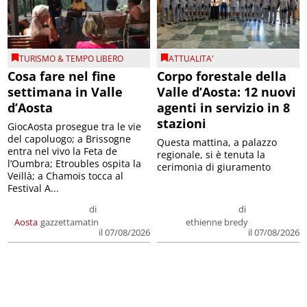
TURISMO & TEMPO LIBERO
ATTUALITA'
Cosa fare nel fine
Corpo forestale della
settimana in Valle
Valle d’Aosta: 12 nuovi
d’Aosta
agenti in servizio in 8
stazioni
GiocAosta prosegue tra le vie
del capoluogo; a Brissogne
Questa mattina, a palazzo
entra nel vivo la Feta de
regionale, si è tenuta la
l’Oumbra; Etroubles ospita la
cerimonia di giuramento
Veillà; a Chamois tocca al
Festival A...
di
di
Aosta
gazzettamatin
ethienne bredy
il 07/08/2026
il 07/08/2026