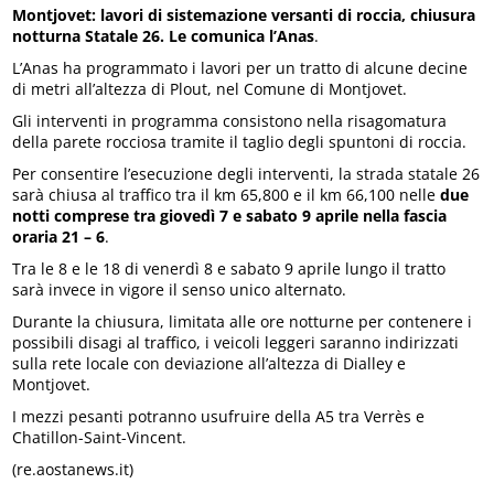
Montjovet: lavori di sistemazione versanti di roccia, chiusura
notturna Statale 26. Le comunica l’Anas
.
L’Anas ha programmato i lavori per un tratto di alcune decine
di metri all’altezza di Plout, nel Comune di Montjovet.
Gli interventi in programma consistono nella risagomatura
della parete rocciosa tramite il taglio degli spuntoni di roccia.
Per consentire l’esecuzione degli interventi, la strada statale 26
sarà chiusa al traffico tra il km 65,800 e il km 66,100 nelle
due
notti comprese tra giovedì 7 e sabato 9 aprile
nella fascia
oraria 21 – 6
.
Tra le 8 e le 18 di venerdì 8 e sabato 9 aprile lungo il tratto
sarà invece in vigore il senso unico alternato.
Durante la chiusura, limitata alle ore notturne per contenere i
possibili disagi al traffico, i veicoli leggeri saranno indirizzati
sulla rete locale con deviazione all’altezza di Dialley e
Montjovet.
I mezzi pesanti potranno usufruire della A5 tra Verrès e
Chatillon-Saint-Vincent.
(re.aostanews.it)