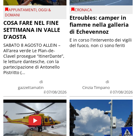
APPUNTAMENTI
,
OGGI &
CRONACA
DOMANI
Etroubles: camper in
COSA FARE NEL FINE
fiamme nella galleria
SETTIMANA IN VALLE
di Echevennoz
D’AOSTA
E in corso l'intervento dei vigili
SABATO 8 AGOSTO ALLEIN –
del fuoco, non ci sono feriti
All’area verde Le Plan-de-
Clavel prosegue “ItinerDante”,
le letture dantesche, con la
partecipazione di Antonello
Pistritto (...
di
di
gazzettamatin
Cinzia Timpano
il 07/08/2026
il 07/08/2026