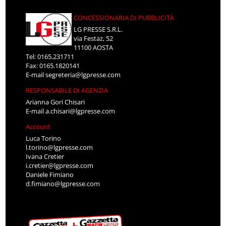
CONCESSIONARIA DI PUBBLICITÀ
LG PRESSE S.R.L.
via Festaz, 52
11100 AOSTA
Tel: 0165.231711
Fax: 0165.1820141
E-mail
segreteria@lgpresse.com
RESPONSABILE DI AGENZIA
Arianna Gori Chisari
E-mail
a.chisari@lgpresse.com
Account
Luca Torino
l.torino@lgpresse.com
Ivana Cretier
i.cretier@lgpresse.com
Daniele Fimiano
d.fimiano@lgpresse.com