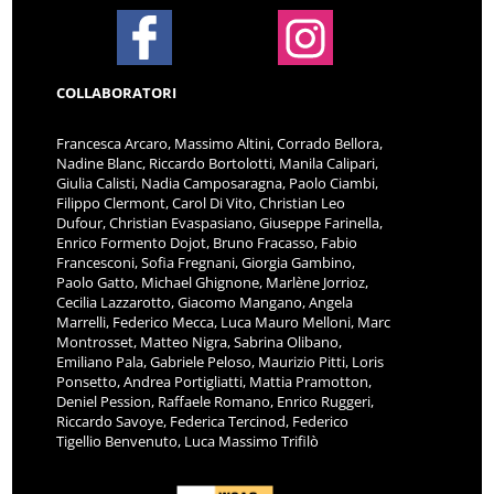
COLLABORATORI
Francesca Arcaro, Massimo Altini, Corrado Bellora,
Nadine Blanc, Riccardo Bortolotti, Manila Calipari,
Giulia Calisti, Nadia Camposaragna, Paolo Ciambi,
Filippo Clermont, Carol Di Vito, Christian Leo
Dufour, Christian Evaspasiano, Giuseppe Farinella,
Enrico Formento Dojot, Bruno Fracasso, Fabio
Francesconi, Sofia Fregnani, Giorgia Gambino,
Paolo Gatto, Michael Ghignone, Marlène Jorrioz,
Cecilia Lazzarotto, Giacomo Mangano, Angela
Marrelli, Federico Mecca, Luca Mauro Melloni, Marc
Montrosset, Matteo Nigra, Sabrina Olibano,
Emiliano Pala, Gabriele Peloso, Maurizio Pitti, Loris
Ponsetto, Andrea Portigliatti, Mattia Pramotton,
Deniel Pession, Raffaele Romano, Enrico Ruggeri,
Riccardo Savoye, Federica Tercinod, Federico
Tigellio Benvenuto, Luca Massimo Trifilò