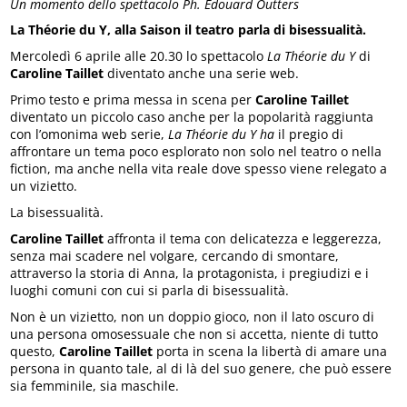
Un momento dello spettacolo Ph. Edouard Outters
La Théorie du Y, alla Saison il teatro parla di bisessualità.
Mercoledì 6 aprile alle 20.30 lo spettacolo
La Théorie du Y
di
Caroline Taillet
diventato anche una serie web.
Primo testo e prima messa in scena per
Caroline Taillet
diventato un piccolo caso anche per la popolarità raggiunta
con l’omonima web serie,
La Théorie du Y ha
il pregio di
affrontare un tema poco esplorato non solo nel teatro o nella
fiction, ma anche nella vita reale dove spesso viene relegato a
un vizietto.
La bisessualità.
Caroline Taillet
affronta il tema con delicatezza e leggerezza,
senza mai scadere nel volgare, cercando di smontare,
attraverso la storia di Anna, la protagonista, i pregiudizi e i
luoghi comuni con cui si parla di bisessualità.
Non è un vizietto, non un doppio gioco, non il lato oscuro di
una persona omosessuale che non si accetta, niente di tutto
questo,
Caroline Taillet
porta in scena la libertà di amare una
persona in quanto tale, al di là del suo genere, che può essere
sia femminile, sia maschile.