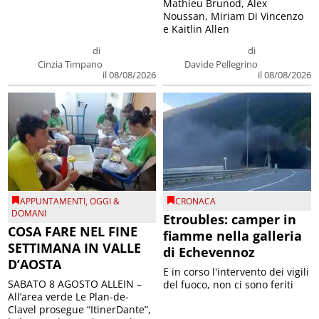
Mathieu Brunod, Alex
Noussan, Miriam Di Vincenzo
e Kaitlin Allen
di
di
Cinzia Timpano
Davide Pellegrino
il 08/08/2026
il 08/08/2026
APPUNTAMENTI
,
OGGI &
CRONACA
DOMANI
Etroubles: camper in
COSA FARE NEL FINE
fiamme nella galleria
SETTIMANA IN VALLE
di Echevennoz
D’AOSTA
E in corso l'intervento dei vigili
SABATO 8 AGOSTO ALLEIN –
del fuoco, non ci sono feriti
All’area verde Le Plan-de-
Clavel prosegue “ItinerDante”,