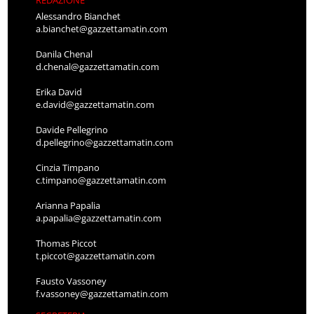
REDAZIONE
Alessandro Bianchet
a.bianchet@gazzettamatin.com
Danila Chenal
d.chenal@gazzettamatin.com
Erika David
e.david@gazzettamatin.com
Davide Pellegrino
d.pellegrino@gazzettamatin.com
Cinzia Timpano
c.timpano@gazzettamatin.com
Arianna Papalia
a.papalia@gazzettamatin.com
Thomas Piccot
t.piccot@gazzettamatin.com
Fausto Vassoney
f.vassoney@gazzettamatin.com