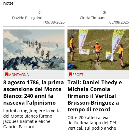
notte
di
di
Davide Pellegrino
Cinzia Timpano
il 09/08/2026
il 08/08/2026
MONTAGNA
SPORT
8 agosto 1786, la prima
Trail: Daniel Thedy e
ascensione del Monte
Michela Comola
Bianco: 240 anni fa
firmano il Vertical
nasceva l’alpinismo
Brusson-Bringuez a
tempo di record
I primi a raggiungere la vetta
del Monte Bianco furono
Oltre 200 atleti al via
Jacques Balmat e Michel
dell'ultima tappa del Défì
Gabriel Paccard
Vertical, sul podio anche