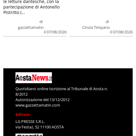
le letture dantesche, con la
partecipazione di Antonello
Pistritto (...
di
di
gazzettamatin
Cinzia Timpano
il 07/08/2026
il 07/08/2026
Quotidiano online Iscrizione al Tribunale di Aosta n.
8/2012
Autorizzazione del 13/12/2012
www.gazzettamatin.com
Editore
LG PRESSE S.R.L.
via Festaz, 52 11100 AOSTA