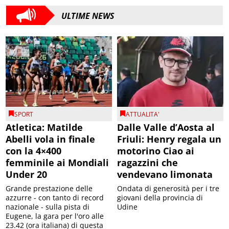
ULTIME NEWS
SPORT
ATTUALITA'
Atletica: Matilde
Dalle Valle d’Aosta al
Abelli vola in finale
Friuli: Henry regala un
con la 4×400
motorino Ciao ai
femminile ai Mondiali
ragazzini che
Under 20
vendevano limonata
Grande prestazione delle
Ondata di generosità per i tre
azzurre - con tanto di record
giovani della provincia di
nazionale - sulla pista di
Udine
Eugene, la gara per l'oro alle
23.42 (ora italiana) di questa