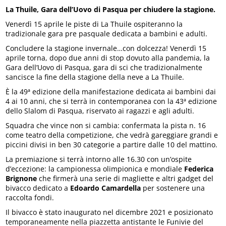
La Thuile, Gara dell’Uovo di Pasqua per chiudere la stagione.
Venerdì 15 aprile le piste di La Thuile ospiteranno la
tradizionale gara pre pasquale dedicata a bambini e adulti.
Concludere la stagione invernale…con dolcezza! Venerdì 15
aprile torna, dopo due anni di stop dovuto alla pandemia, la
Gara dell’Uovo di Pasqua, gara di sci che tradizionalmente
sancisce la fine della stagione della neve a La Thuile.
È la 49ª edizione della manifestazione dedicata ai bambini dai
4 ai 10 anni, che si terrà in contemporanea con la 43ª edizione
dello Slalom di Pasqua, riservato ai ragazzi e agli adulti.
Squadra che vince non si cambia: confermata la pista n. 16
come teatro della competizione, che vedrà gareggiare grandi e
piccini divisi in ben 30 categorie a partire dalle 10 del mattino.
La premiazione si terrà intorno alle 16.30 con un’ospite
d’eccezione: la campionessa olimpionica e mondiale
Federica
Brignone
che firmerà una serie di magliette e altri gadget del
bivacco dedicato a
Edoardo Camardella
per sostenere una
raccolta fondi.
Il bivacco è stato inaugurato nel dicembre 2021 e posizionato
temporaneamente nella piazzetta antistante le Funivie del