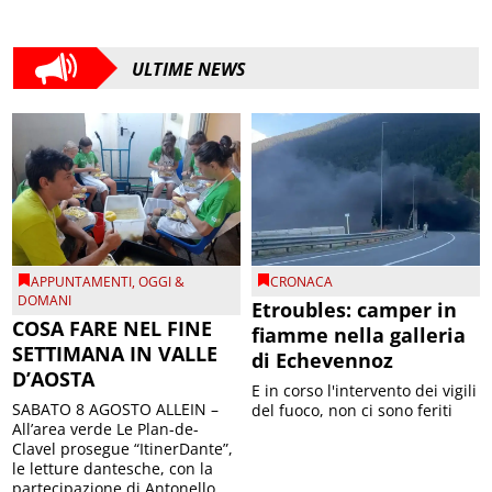
ULTIME NEWS
APPUNTAMENTI
,
OGGI &
CRONACA
DOMANI
Etroubles: camper in
COSA FARE NEL FINE
fiamme nella galleria
SETTIMANA IN VALLE
di Echevennoz
D’AOSTA
E in corso l'intervento dei vigili
SABATO 8 AGOSTO ALLEIN –
del fuoco, non ci sono feriti
All’area verde Le Plan-de-
Clavel prosegue “ItinerDante”,
le letture dantesche, con la
partecipazione di Antonello