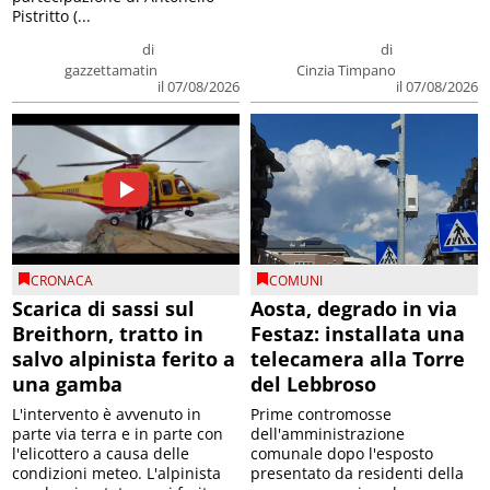
Pistritto (...
di
di
gazzettamatin
Cinzia Timpano
il 07/08/2026
il 07/08/2026
CRONACA
COMUNI
Scarica di sassi sul
Aosta, degrado in via
Breithorn, tratto in
Festaz: installata una
salvo alpinista ferito a
telecamera alla Torre
una gamba
del Lebbroso
L'intervento è avvenuto in
Prime contromosse
parte via terra e in parte con
dell'amministrazione
l'elicottero a causa delle
comunale dopo l'esposto
condizioni meteo. L'alpinista
presentato da residenti della