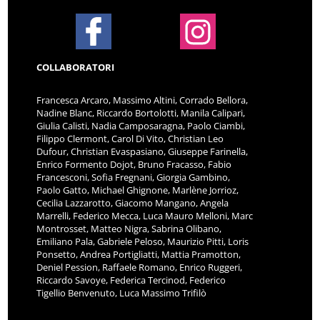
COLLABORATORI
Francesca Arcaro, Massimo Altini, Corrado Bellora,
Nadine Blanc, Riccardo Bortolotti, Manila Calipari,
Giulia Calisti, Nadia Camposaragna, Paolo Ciambi,
Filippo Clermont, Carol Di Vito, Christian Leo
Dufour, Christian Evaspasiano, Giuseppe Farinella,
Enrico Formento Dojot, Bruno Fracasso, Fabio
Francesconi, Sofia Fregnani, Giorgia Gambino,
Paolo Gatto, Michael Ghignone, Marlène Jorrioz,
Cecilia Lazzarotto, Giacomo Mangano, Angela
Marrelli, Federico Mecca, Luca Mauro Melloni, Marc
Montrosset, Matteo Nigra, Sabrina Olibano,
Emiliano Pala, Gabriele Peloso, Maurizio Pitti, Loris
Ponsetto, Andrea Portigliatti, Mattia Pramotton,
Deniel Pession, Raffaele Romano, Enrico Ruggeri,
Riccardo Savoye, Federica Tercinod, Federico
Tigellio Benvenuto, Luca Massimo Trifilò