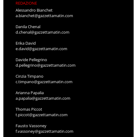
REDAZIONE
Alessandro Bianchet
a.bianchet@gazzettamatin.com
Danila Chenal
d.chenal@gazzettamatin.com
Erika David
e.david@gazzettamatin.com
Davide Pellegrino
d.pellegrino@gazzettamatin.com
Cinzia Timpano
c.timpano@gazzettamatin.com
Arianna Papalia
a.papalia@gazzettamatin.com
Thomas Piccot
t.piccot@gazzettamatin.com
Fausto Vassoney
f.vassoney@gazzettamatin.com