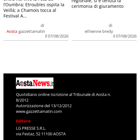
regionale, si è tenuta la
l’Oumbra; Etroubles ospita la
cerimonia di giuramento
Veillà; a Chamois tocca al
Festival A...
di
di
Aosta
gazzettamatin
ethienne bredy
il 07/08/2026
il 07/08/2026
Quotidiano online Iscrizione al Tribunale di Aosta n.
8/2012
Autorizzazione del 13/12/2012
www.gazzettamatin.com
Editore
LG PRESSE S.R.L.
via Festaz, 52 11100 AOSTA