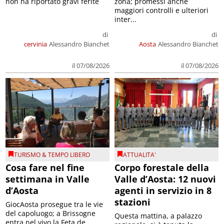
non ha riportato gravi ferite
zona; promessi anche
maggiori controlli e ulteriori
inter...
di
di
cervinia
Alessandro Bianchet
Aosta
Alessandro Bianchet
il 07/08/2026
il 07/08/2026
TURISMO & TEMPO LIBERO
ATTUALITA'
Cosa fare nel fine
Corpo forestale della
settimana in Valle
Valle d’Aosta: 12 nuovi
d’Aosta
agenti in servizio in 8
stazioni
GiocAosta prosegue tra le vie
del capoluogo; a Brissogne
Questa mattina, a palazzo
entra nel vivo la Feta de