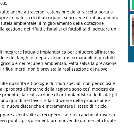
2035.
guito anche attraverso l’estensione della raccolta porta a
mpre in materia di rifiuti urbani, si prevede il rafforzamento
 di tutela ambientale, il miglioramento della dotazione
 gestione dei rifiuti e l’analisi di fattibilità di adottare un
di integrare l’attuale impiantistica per chiudere all’interno
erde e dei fanghi di depurazione trasformandoli in prodotti
agricolo e nei recuperi ambientali. Fatta salva la previsione
rifiuti inerti, non è prevista la realizzazione di nuove
 sulle quantità e tipologie di rifiuti speciali non pericolosi e
ciali prodotti all’interno della regione sono così modesti da
e prodotte, la realizzazione di un’impiantistica dedicata: gli
stono quindi nel favorire la riduzione della produzione e
ne di nuove discariche e incrementare il tasso di riciclo.
uppare azioni volte al recupero e al riuso anche attraverso
 green public procurement, promuovendo un mercato locale