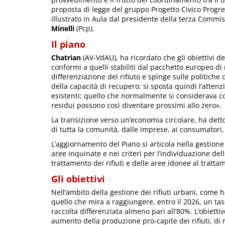
proposta di legge del gruppo Progetto Civico Progress
illustrato in Aula dal presidente della terza Commiss
Minelli
(Pcp).
Il piano
Chatrian
(AV-VdAU), ha ricordato che gli obiettivi de
conformi a quelli stabiliti dal pacchetto europeo di
differenziazione del rifiuto e spinge sulle politiche
della capacità di recupero: si sposta quindi l’attenzi
esistenti; quello che normalmente si considerava com
residui possono così diventare prossimi allo zero».
La transizione verso un’economia circolare, ha detto
di tutta la comunità, dalle imprese, ai consumatori, 
L’aggiornamento del Piano si articola nella gestione de
aree inquinate e nei criteri per l’individuazione del
trattamento dei rifiuti e delle aree idonee al trattam
Gli obiettivi
Nell’ambito della gestione dei rifiuti urbani, come 
quello che mira a raggiungere, entro il 2026, un tass
raccolta differenziata almeno pari all’80%. L’obietti
aumento della produzione pro-capite dei rifiuti, di r