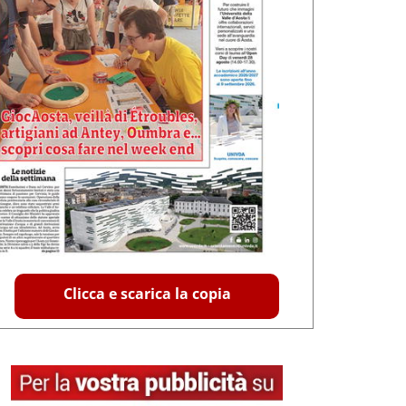
Clicca e scarica la copia