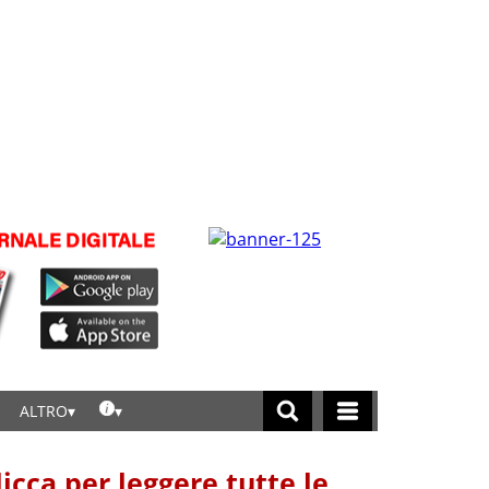
ALTRO
licca per leggere tutte le