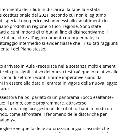
nferimento dei rifiuti in discarica: la tabella è stata
 costituzionale del 2021, secondo cui non è legittimo
fiuti speciali non pericolosi ammessi allo smaltimento in
siano prodotti in regione o fuori regione. Sono state
ati alcuni importi di tributi al fine di disincentivarne il
de infine, oltre all’aggiornamento quinquennale, la
itoraggio intermedio si evidenziasse che i risultati raggiunti
ientali del Piano stesso.
to arrivato in Aula «recepisce nella sostanza molti elementi
rticolo più significativo del nuovo testo «è quello relativo alle
sizioni di settore recanti norme imperative siano da
i in essere alla data di entrata in vigore della nuova legge:
rare».
 assessora ha poi parlato di un panorama «poco esaltante»
due: il primo, come programmare, attraverso
gna, una migliore gestione dei rifiuti urbani in modo da
ondo, come affrontare il fenomeno delle discariche per
Chalamy».
ciogliere «è quello delle autorizzazioni già rilasciate che