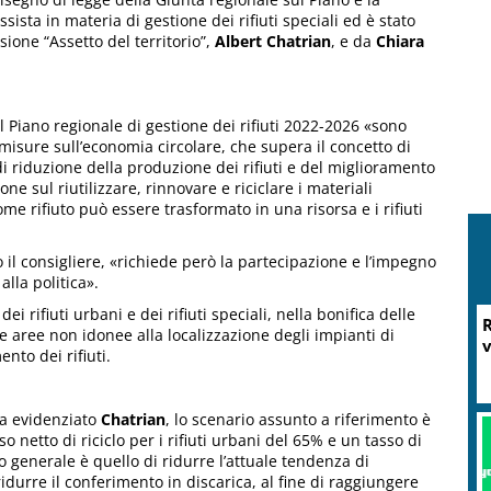
ista in materia di gestione dei rifiuti speciali ed è stato
ione “Assetto del territorio”,
Albert Chatrian
, e da
Chiara
l Piano regionale di gestione dei rifiuti 2022-2026 «sono
 misure sull’economia circolare, che supera il concetto di
 di riduzione della produzione dei rifiuti e del miglioramento
one sul riutilizzare, rinnovare e riciclare i materiali
e rifiuto può essere trasformato in una risorsa e i rifiuti
 il consigliere, «richiede però la partecipazione e l’impegno
alla politica».
i rifiuti urbani e dei rifiuti speciali, nella bonifica delle
R
le aree non idonee alla localizzazione degli impianti di
v
ento dei rifiuti.
ha evidenziato
Chatrian
, lo scenario assunto a riferimento è
o netto di riciclo per i rifiuti urbani del 65% e un tasso di
vo generale è quello di ridurre l’attuale tendenza di
idurre il conferimento in discarica, al fine di raggiungere