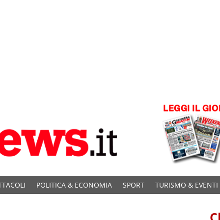
TTACOLI
POLITICA & ECONOMIA
SPORT
TURISMO & EVENTI
C