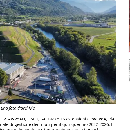
n una foto d'archivio
e (UV, AV-VdAU, FP-PD, SA, GM) e 16 astensioni (Lega VdA, PlA,
onale di gestione dei rifiuti per il quinquennio 2022-2026. Il
isegno di legge della Giunta regionale sul Piano e la