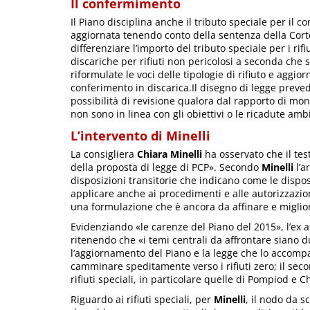
Il confermimento
Il Piano disciplina anche il tributo speciale per il co
aggiornata tenendo conto della sentenza della Corte
differenziare l’importo del tributo speciale per i ri
discariche per rifiuti non pericolosi a seconda che 
riformulate le voci delle tipologie di rifiuto e aggiorn
conferimento in discarica.Il disegno di legge preve
possibilità di revisione qualora dal rapporto di mon
non sono in linea con gli obiettivi o le ricadute amb
L’intervento di Minelli
La consigliera
Chiara Minelli
ha osservato che il tes
della proposta di legge di PCP». Secondo
Minelli
l’a
disposizioni transitorie che indicano come le dispo
applicare anche ai procedimenti e alle autorizzazion
una formulazione che è ancora da affinare e miglio
Evidenziando «le carenze del Piano del 2015», l’ex
ritenendo che «i temi centrali da affrontare siano 
l’aggiornamento del Piano e la legge che lo accompa
camminare speditamente verso i rifiuti zero; il sec
rifiuti speciali, in particolare quelle di Pompiod e 
Riguardo ai rifiuti speciali, per
Minelli
, il nodo da s