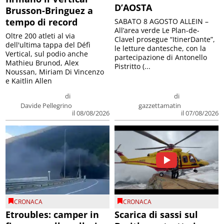
D’AOSTA
Brusson-Bringuez a
tempo di record
SABATO 8 AGOSTO ALLEIN –
All’area verde Le Plan-de-
Oltre 200 atleti al via
Clavel prosegue “ItinerDante”,
dell'ultima tappa del Défì
le letture dantesche, con la
Vertical, sul podio anche
partecipazione di Antonello
Mathieu Brunod, Alex
Pistritto (...
Noussan, Miriam Di Vincenzo
e Kaitlin Allen
di
di
Davide Pellegrino
gazzettamatin
il 08/08/2026
il 07/08/2026
CRONACA
CRONACA
Etroubles: camper in
Scarica di sassi sul