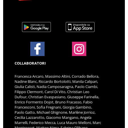
COLLABORATORI
Francesca Arcaro, Massimo Altini, Corrado Bellora,
Nadine Blanc, Riccardo Bortolotti, Manila Calipari,
Giulia Calisti, Nadia Camposaragna, Paolo Ciambi,
Filippo Clermont, Carol Di Vito, Christian Leo
Dufour, Christian Evaspasiano, Giuseppe Farinella,
Enrico Formento Dojot, Bruno Fracasso, Fabio
Francesconi, Sofia Fregnani, Giorgia Gambino,
Paolo Gatto, Michael Ghignone, Marlène Jorrioz,
Cecilia Lazzarotto, Giacomo Mangano, Angela
Marrelli, Federico Mecca, Luca Mauro Melloni, Marc
Montrosset, Matteo Nigra, Sabrina Olibano,