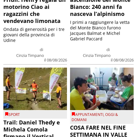
motorino Ciao ai
Bianco: 240 anni fa
ragazzini che
nasceva l’alpinismo
vendevano limonata
I primi a raggiungere la vetta
del Monte Bianco furono
Ondata di generosità per i tre
Jacques Balmat e Michel
giovani della provincia di
Gabriel Paccard
Udine
di
di
Cinzia Timpano
Cinzia Timpano
il 08/08/2026
il 08/08/2026
SPORT
APPUNTAMENTI
,
OGGI &
DOMANI
Trail: Daniel Thedy e
COSA FARE NEL FINE
Michela Comola
SETTIMANA IN VALLE
firmano il Vertical