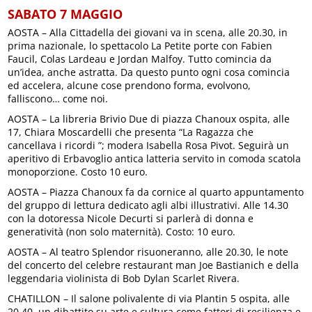
SABATO 7 MAGGIO
AOSTA – Alla Cittadella dei giovani va in scena, alle 20.30, in
prima nazionale, lo spettacolo La Petite porte con Fabien
Faucil, Colas Lardeau e Jordan Malfoy. Tutto comincia da
un’idea, anche astratta. Da questo punto ogni cosa comincia
ed accelera, alcune cose prendono forma, evolvono,
falliscono… come noi.
AOSTA – La libreria Brivio Due di piazza Chanoux ospita, alle
17, Chiara Moscardelli che presenta “La Ragazza che
cancellava i ricordi ”; modera Isabella Rosa Pivot. Seguirà un
aperitivo di Erbavoglio antica latteria servito in comoda scatola
monoporzione. Costo 10 euro.
AOSTA – Piazza Chanoux fa da cornice al quarto appuntamento
del gruppo di lettura dedicato agli albi illustrativi. Alle 14.30
con la dotoressa Nicole Decurti si parlerà di donna e
generatività (non solo maternità). Costo: 10 euro.
AOSTA – Al teatro Splendor risuoneranno, alle 20.30, le note
del concerto del celebre restaurant man Joe Bastianich e della
leggendaria violinista di Bob Dylan Scarlet Rivera.
CHATILLON – Il salone polivalente di via Plantin 5 ospita, alle
20.40, un dibattito su arte e cultura come fattori di resilienza e