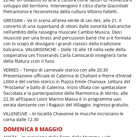
sviluppo del territorio. Intervengono il citico d’arte Giacintodi
Pietrantonio e l’economista della cultura Vittorio Falletti.
GRESSAN – Va in scena all’area verde di Les Iles, alle 21, il
concerto di una superband di ottoni dalle sonorità balcaniche
nell’ambito della rassegna musicale Cambio Musica. Dieci
musicisti per una brass and percussion band che si è formata
con lo scopo di divulgare i grandi classici della tradizione
balcanica. VALGRISENCHE – Dalle 10 alle 18 nella sede della
cooperativa Les Tisserands Carla Camocardi insegnerà l’arte
della filatura ccon il fuso.
VERRES – Tempo di carnevale storico con alle 20.30
Presentazione ufficiale di Caterina di Challant e Pierre d’Introd
LXXIII e del corteo storico in Piazza Emile Chanoux. Lettura del
”Proclama” e ballo di Caterina. Inizio sfilata con spettacolare
fiaccolata e la partecipazione della filarmonica di Verrès; alle
22.30 all’Espace Loisir Marino Massa è in programma uan
serata danzante con I Ragazzi del Villaggio. Ingresso gratuito.
VILLENEUVE – In località Chavonne le mucche incrociano le
corna dalle 12.30
DOMENICA 8 MAGGIO