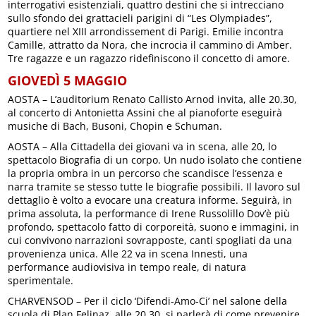
interrogativi esistenziali, quattro destini che si intrecciano
sullo sfondo dei grattacieli parigini di “Les Olympiades”,
quartiere nel XIII arrondissement di Parigi. Emilie incontra
Camille, attratto da Nora, che incrocia il cammino di Amber.
Tre ragazze e un ragazzo ridefiniscono il concetto di amore.
GIOVEDÌ 5 MAGGIO
AOSTA – L’auditorium Renato Callisto Arnod invita, alle 20.30,
al concerto di Antonietta Assini che al pianoforte eseguirà
musiche di Bach, Busoni, Chopin e Schuman.
AOSTA – Alla Cittadella dei giovani va in scena, alle 20, lo
spettacolo Biografia di un corpo. Un nudo isolato che contiene
la propria ombra in un percorso che scandisce l’essenza e
narra tramite se stesso tutte le biografie possibili. Il lavoro sul
dettaglio è volto a evocare una creatura informe. Seguirà, in
prima assoluta, la performance di Irene Russolillo Dov’è più
profondo, spettacolo fatto di corporeità, suono e immagini, in
cui convivono narrazioni sovrapposte, canti spogliati da una
provenienza unica. Alle 22 va in scena Innesti, una
performance audiovisiva in tempo reale, di natura
sperimentale.
CHARVENSOD – Per il ciclo ‘Difendi-Amo-Ci’ nel salone della
scuola di Plan Felinaz, alle 20.30, si parlerà di come prevenire