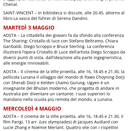
Chenal.
SAINT-VINCENT – In biblioteca si discute, alle 20.45, attorno al
libro La vasca del führer di Serena Dandini.
MARTEDÌ 3 MAGGIO
AOSTA – La cittadella dei giovani fa da sfondo alla conferenza
The Sharing: Cristallo di luce con Stefano Beltramo, Chiara
Garibaldi, Diego Scroppo e Bruce Sterling. La conferenza
illustrerà l’opera Cristallo di Luce dell’artista Diego Scroppo da
diversi punti di vista, dall’ideazione alla parte ingegneristica,
alle energie rinnovabili.
AOSTA – Il cinema de la Ville proeitta, alle 16, 18.45 e 21.30, la
pellicola Lunana il villaggio del mondo di Pawo Choyning Dorji
con Sherab Dorji e Kelden Lhamo Gurung. Ugyen è un
insegnante del Bhutan moderno, che progetta di andare in
Australia per diventare un cantante. I suoi superiori lo
mandano nella scuola più remota del mondo, a Lunana.
MERCOLEDÌ 4 MAGGIO
AOSTA – Il cinema de la Ville proeitta, alle 16, 18.45 e 21.30, il
film Parigi, 13 arr. (Les olympiades) di Jacques Audiard con
Lucie Zhang e Noémie Merlant. Quattro vite con i rispettivi