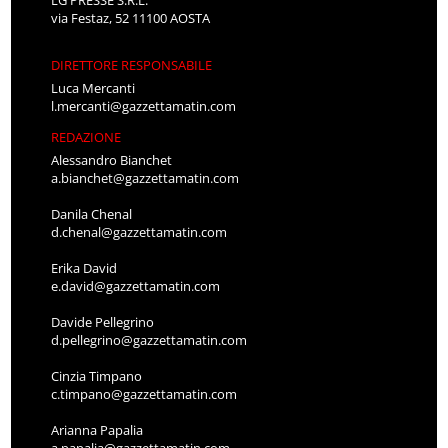
LG PRESSE S.R.L.
via Festaz, 52 11100 AOSTA
DIRETTORE RESPONSABILE
Luca Mercanti
l.mercanti@gazzettamatin.com
REDAZIONE
Alessandro Bianchet
a.bianchet@gazzettamatin.com
Danila Chenal
d.chenal@gazzettamatin.com
Erika David
e.david@gazzettamatin.com
Davide Pellegrino
d.pellegrino@gazzettamatin.com
Cinzia Timpano
c.timpano@gazzettamatin.com
Arianna Papalia