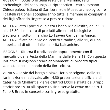
AOSTA – In occasione della Festa della Mamma, i siti
archeologici del capoluogo – Criptoportico, Teatro Romano,
Chiesa paleocristiana di San Lorenzo e Museo archeologico – e
i castelli regionali accoglieranno tutte le mamme in compagnia
dei figli offrendo l’ingresso a prezzo ridotto.
AOSTA – Sotto i portici di piazza Chanoux è allestito, dalle 9.30
alle 18.30, il mercato di prodotti alimentari biologici e
tradizionali sotto il marchio Lo Tsaven Campagna Amica.
AOSTA – Sfilata nelle vie del centro cittadino, alle 11, di una
superband di ottoni dalle sonorità balcaniche.
ISSOGNE – Ritorna il tradizionale appuntamento con il
mercatino della Festa della Mamma dalle 9 alle 18. Con questa
iniziativa si vogliono creare abbinamenti di prodotti tipici
valdostani con il mondo della floricoltura.
VERRES – Le vie del borgo e piaza Fiorin accolgono, dalle 11,
l’animazione medievale; alle 14.30 presentazione ufficiale di
Caterina di Challant e Pierre d’Introd LXXIII e sfilata dei gruppi
storici; ore 19.30 all’Espace Loisir si serve la cena; ore 22.30 i
Fono & Brass in concerto con ingresso gratuito.