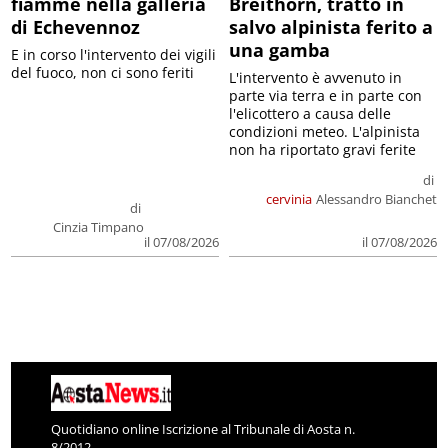
fiamme nella galleria
Breithorn, tratto in
di Echevennoz
salvo alpinista ferito a
una gamba
E in corso l'intervento dei vigili
del fuoco, non ci sono feriti
L'intervento è avvenuto in
parte via terra e in parte con
l'elicottero a causa delle
condizioni meteo. L'alpinista
non ha riportato gravi ferite
di
cervinia
Alessandro Bianchet
di
Cinzia Timpano
il 07/08/2026
il 07/08/2026
Quotidiano online Iscrizione al Tribunale di Aosta n.
8/2012