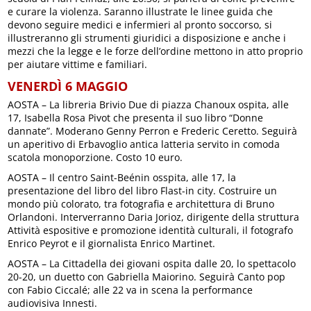
e curare la violenza. Saranno illustrate le linee guida che
devono seguire medici e infermieri al pronto soccorso, si
illustreranno gli strumenti giuridici a disposizione e anche i
mezzi che la legge e le forze dell’ordine mettono in atto proprio
per aiutare vittime e familiari.
VENERDÌ 6 MAGGIO
AOSTA – La libreria Brivio Due di piazza Chanoux ospita, alle
17, Isabella Rosa Pivot che presenta il suo libro “Donne
dannate”. Moderano Genny Perron e Frederic Ceretto. Seguirà
un aperitivo di Erbavoglio antica latteria servito in comoda
scatola monoporzione. Costo 10 euro.
AOSTA – Il centro Saint-Beénin osspita, alle 17, la
presentazione del libro del libro Flast-in city. Costruire un
mondo più colorato, tra fotografia e architettura di Bruno
Orlandoni. Interverranno Daria Jorioz, dirigente della struttura
Attività espositive e promozione identità culturali, il fotografo
Enrico Peyrot e il giornalista Enrico Martinet.
AOSTA – La Cittadella dei giovani ospita dalle 20, lo spettacolo
20-20, un duetto con Gabriella Maiorino. Seguirà Canto pop
con Fabio Ciccalé; alle 22 va in scena la performance
audiovisiva Innesti.