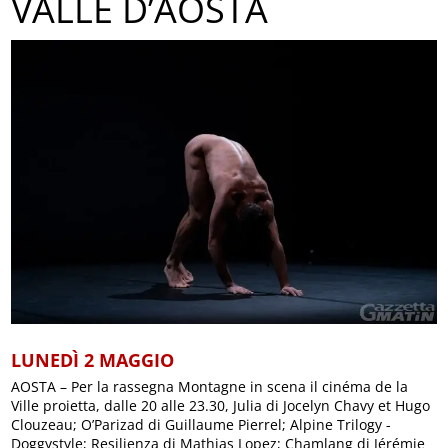
VALLE D’AOSTA
LUNEDÌ 2 MAGGIO
AOSTA – Per la rassegna Montagne in scena il cinéma de la
Ville proietta, dalle 20 alle 23.30, Julia di Jocelyn Chavy et Hugo
Clouzeau; O’Parizad di Guillaume Pierrel; Alpine Trilogy -
Doggystyle; Resilienza di Mathias Lopez; Chamlang di Jérémie