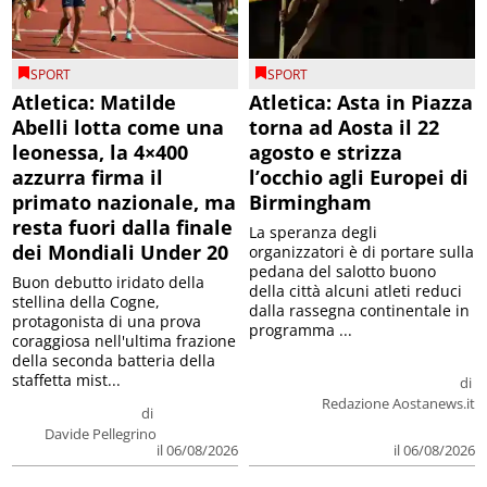
SPORT
SPORT
Atletica: Matilde
Atletica: Asta in Piazza
Abelli lotta come una
torna ad Aosta il 22
leonessa, la 4×400
agosto e strizza
azzurra firma il
l’occhio agli Europei di
primato nazionale, ma
Birmingham
resta fuori dalla finale
La speranza degli
dei Mondiali Under 20
organizzatori è di portare sulla
pedana del salotto buono
Buon debutto iridato della
della città alcuni atleti reduci
stellina della Cogne,
dalla rassegna continentale in
protagonista di una prova
programma ...
coraggiosa nell'ultima frazione
della seconda batteria della
staffetta mist...
di
Redazione Aostanews.it
di
Davide Pellegrino
il 06/08/2026
il 06/08/2026