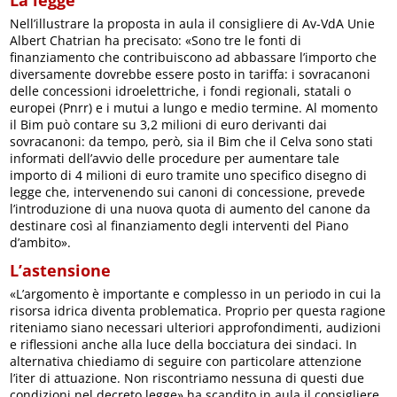
Nell’illustrare la proposta in aula il consigliere di Av-VdA Unie
Albert Chatrian ha precisato: «Sono tre le fonti di
finanziamento che contribuiscono ad abbassare l’importo che
diversamente dovrebbe essere posto in tariffa: i sovracanoni
delle concessioni idroelettriche, i fondi regionali, statali o
europei (Pnrr) e i mutui a lungo e medio termine. Al momento
il Bim può contare su 3,2 milioni di euro derivanti dai
sovracanoni: da tempo, però, sia il Bim che il Celva sono stati
informati dell’avvio delle procedure per aumentare tale
importo di 4 milioni di euro tramite uno specifico disegno di
legge che, intervenendo sui canoni di concessione, prevede
l’introduzione di una nuova quota di aumento del canone da
destinare così al finanziamento degli interventi del Piano
d’ambito».
L’astensione
«L’argomento è importante e complesso in un periodo in cui la
risorsa idrica diventa problematica. Proprio per questa ragione
riteniamo siano necessari ulteriori approfondimenti, audizioni
e riflessioni anche alla luce della bocciatura dei sindaci. In
alternativa chiediamo di seguire con particolare attenzione
l’iter di attuazione. Non riscontriamo nessuna di questi due
condizioni nel decreto legge» ha scandito in aula il consigliere