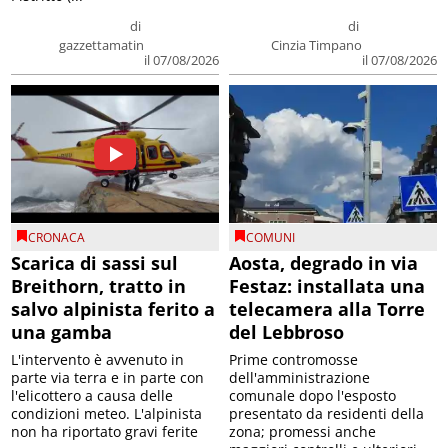
di
di
gazzettamatin
Cinzia Timpano
il 07/08/2026
il 07/08/2026
CRONACA
COMUNI
Scarica di sassi sul
Aosta, degrado in via
Breithorn, tratto in
Festaz: installata una
salvo alpinista ferito a
telecamera alla Torre
una gamba
del Lebbroso
L'intervento è avvenuto in
Prime contromosse
parte via terra e in parte con
dell'amministrazione
l'elicottero a causa delle
comunale dopo l'esposto
condizioni meteo. L'alpinista
presentato da residenti della
non ha riportato gravi ferite
zona; promessi anche