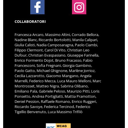
COLLABORATORI
Francesca Arcaro, Massimo Altini, Corrado Bellora,
Nadine Blanc, Riccardo Bortolotti, Manila Calipari,
Giulia Calisti, Nadia Camposaragna, Paolo Ciambi,
Filippo Clermont, Carol Di Vito, Christian Leo
Dufour, Christian Evaspasiano, Giuseppe Farinella,
Enrico Formento Dojot, Bruno Fracasso, Fabio
Francesconi, Sofia Fregnani, Giorgia Gambino,
Paolo Gatto, Michael Ghignone, Marlène Jorrioz,
Cecilia Lazzarotto, Giacomo Mangano, Angela
Marrelli, Federico Mecca, Luca Mauro Melloni, Marc
Montrosset, Matteo Nigra, Sabrina Olibano,
Emiliano Pala, Gabriele Peloso, Maurizio Pitti, Loris
Ponsetto, Andrea Portigliatti, Mattia Pramotton,
Deniel Pession, Raffaele Romano, Enrico Ruggeri,
Riccardo Savoye, Federica Tercinod, Federico
Tigellio Benvenuto, Luca Massimo Trifilò