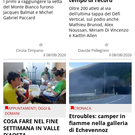
I primi a raggiungere la vetta
del Monte Bianco furono
Oltre 200 atleti al via
Jacques Balmat e Michel
dell'ultima tappa del Défì
Gabriel Paccard
Vertical, sul podio anche
Mathieu Brunod, Alex
Noussan, Miriam Di Vincenzo
e Kaitlin Allen
di
di
Cinzia Timpano
Davide Pellegrino
il 08/08/2026
il 08/08/2026
APPUNTAMENTI
,
OGGI &
CRONACA
DOMANI
Etroubles: camper in
COSA FARE NEL FINE
fiamme nella galleria
SETTIMANA IN VALLE
di Echevennoz