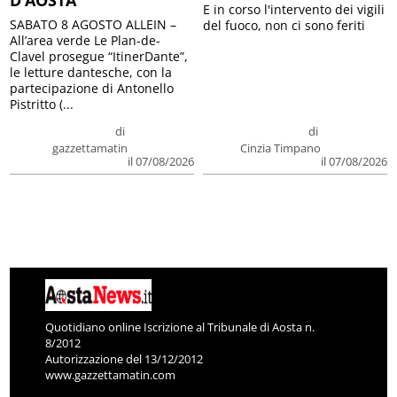
D’AOSTA
E in corso l'intervento dei vigili
SABATO 8 AGOSTO ALLEIN –
del fuoco, non ci sono feriti
All’area verde Le Plan-de-
Clavel prosegue “ItinerDante”,
le letture dantesche, con la
partecipazione di Antonello
Pistritto (...
di
di
gazzettamatin
Cinzia Timpano
il 07/08/2026
il 07/08/2026
Quotidiano online Iscrizione al Tribunale di Aosta n.
8/2012
Autorizzazione del 13/12/2012
www.gazzettamatin.com