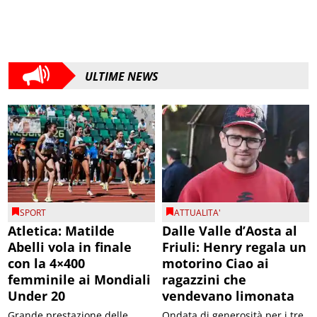
ULTIME NEWS
SPORT
ATTUALITA'
Atletica: Matilde
Dalle Valle d’Aosta al
Abelli vola in finale
Friuli: Henry regala un
con la 4×400
motorino Ciao ai
femminile ai Mondiali
ragazzini che
Under 20
vendevano limonata
Grande prestazione delle
Ondata di generosità per i tre