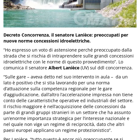
Decreto Concorrenza, il senatore Lanièce: preoccupati per
nuove norme concessioni idroelettriche.
“Ho espresso un voto di astensione perché preoccupato dalla
strada che si rischia di intraprendere sulle grandi concessioni
idroelettriche con le norme di questo provvedimento”. Lo
comunica il senatore
Albert Lanièce
(UV) sul ddl concorrenza.
“Sulle gare – aveva detto nel suo intervento in aula – da un
lato è positivo che si stia lavorando per una norma
d’attuazione sulla competenza regionale per le gare
d’aggiudicazione, dall’altro l’accelerazione impressa non tiene
conto delle caratteristiche operative ed industriali del settore.
Il rischio maggiore è nell’acquisizione delle concessioni da
parte di grandi gruppi stranieri in un settore che ha assunto
un’enorme importanza strategica per l’interesse nazionale e
nel quale non vige un regime di reciprocità, dato che altri
paesi europei applicano un regime protezionistico”.
Per Lanièce, “tutto questo è ancor più preoccupante se si