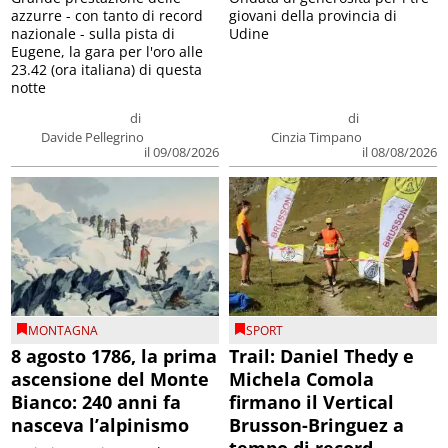
azzurre - con tanto di record
giovani della provincia di
nazionale - sulla pista di
Udine
Eugene, la gara per l'oro alle
23.42 (ora italiana) di questa
notte
di
di
Davide Pellegrino
Cinzia Timpano
il 09/08/2026
il 08/08/2026
MONTAGNA
SPORT
8 agosto 1786, la prima
Trail: Daniel Thedy e
ascensione del Monte
Michela Comola
Bianco: 240 anni fa
firmano il Vertical
nasceva l’alpinismo
Brusson-Bringuez a
tempo di record