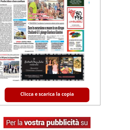
Clicca e scarica la copia