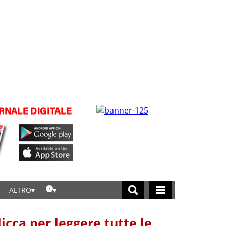
ALTRO
licca per leggere tutte le