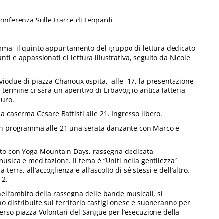
conferenza Sulle tracce di Leopardi.
amma il quinto appuntamento del gruppo di lettura dedicato
nanti e appassionati di lettura illustrativa, seguito da Nicole
iviodue di piazza Chanoux ospita, alle 17, la presentazione
l termine ci sarà un aperitivo di Erbavoglio antica latteria
euro.
a caserma Cesare Battisti alle 21. Ingresso libero.
è in programma alle 21 una serata danzante con Marco e
to con Yoga Mountain Days, rassegna dedicata
 musica e meditazione. Il tema è “Uniti nella gentilezza”
terra, all’accoglienza e all’ascolto di sé stessi e dell’altro.
12.
nell’ambito della rassegna delle bande musicali, si
no distribuite sul territorio castiglionese e suoneranno per
 verso piazza Volontari del Sangue per l’esecuzione della