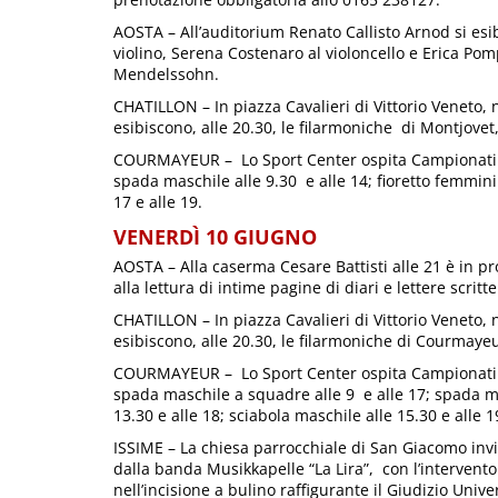
AOSTA – All’auditorium Renato Callisto Arnod si esib
violino, Serena Costenaro al violoncello e Erica Po
Mendelssohn.
CHATILLON – In piazza Cavalieri di Vittorio Veneto, 
esibiscono, alle 20.30, le filarmoniche di Montjovet
COURMAYEUR – Lo Sport Center ospita Campionati it
spada maschile alle 9.30 e alle 14; fioretto femmini
17 e alle 19.
VENERDÌ 10 GIUGNO
AOSTA – Alla caserma Cesare Battisti alle 21 è in 
alla lettura di intime pagine di diari e lettere scritte
CHATILLON – In piazza Cavalieri di Vittorio Veneto, 
esibiscono, alle 20.30, le filarmoniche di Courmayeu
COURMAYEUR – Lo Sport Center ospita Campionati it
spada maschile a squadre alle 9 e alle 17; spada ma
13.30 e alle 18; sciabola maschile alle 15.30 e alle 1
ISSIME – La chiesa parrocchiale di San Giacomo invit
dalla banda Musikkapelle “La Lira”, con l’intervento
nell’incisione a bulino raffigurante il Giudizio Univ