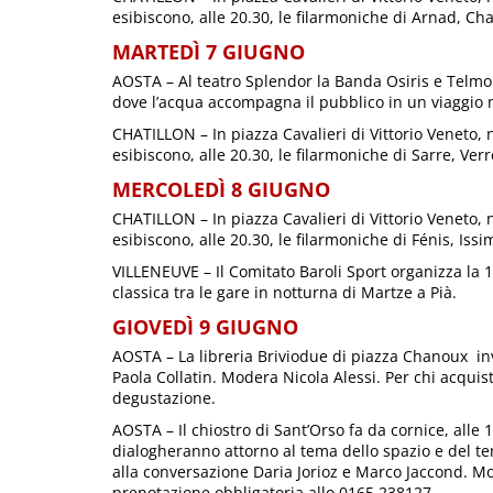
esibiscono, alle 20.30, le filarmoniche di Arnad, C
MARTEDÌ 7 GIUGNO
AOSTA – Al teatro Splendor la Banda Osiris e Telmo
dove l’acqua accompagna il pubblico in un viaggio 
CHATILLON – In piazza Cavalieri di Vittorio Veneto, 
esibiscono, alle 20.30, le filarmoniche di Sarre, Ver
MERCOLEDÌ 8 GIUGNO
CHATILLON – In piazza Cavalieri di Vittorio Veneto, 
esibiscono, alle 20.30, le filarmoniche di Fénis, Issi
VILLENEUVE – Il Comitato Baroli Sport organizza la 1
classica tra le gare in notturna di Martze a Pià.
GIOVEDÌ 9 GIUGNO
AOSTA – La libreria Briviodue di piazza Chanoux inv
Paola Collatin. Modera Nicola Alessi. Per chi acquista
degustazione.
AOSTA – Il chiostro di Sant’Orso fa da cornice, alle 17
dialogheranno attorno al tema dello spazio e del te
alla conversazione Daria Jorioz e Marco Jaccond. Mo
prenotazione obbligatoria allo 0165 238127.