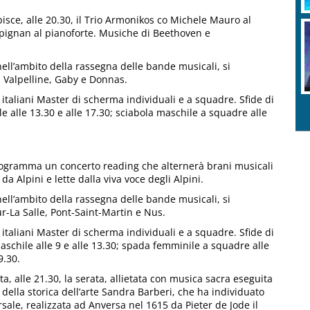
isce, alle 20.30, il Trio Armonikos co Michele Mauro al
mpignan al pianoforte. Musiche di Beethoven e
nell’ambito della rassegna delle bande musicali, si
, Valpelline, Gaby e Donnas.
aliani Master di scherma individuali e a squadre. Sfide di
le alle 13.30 e alle 17.30; sciabola maschile a squadre alle
programma un concerto reading che alternerà brani musicali
 da Alpini e lette dalla viva voce degli Alpini.
nell’ambito della rassegna delle bande musicali, si
r-La Salle, Pont-Saint-Martin e Nus.
aliani Master di scherma individuali e a squadre. Sfide di
schile alle 9 e alle 13.30; spada femminile a squadre alle
9.30.
a, alle 21.30, la serata, allietata con musica sacra eseguita
 della storica dell’arte Sandra Barberi, che ha individuato
ersale, realizzata ad Anversa nel 1615 da Pieter de Jode il