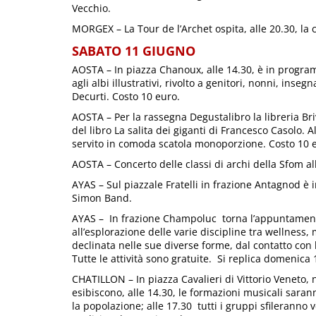
Vecchio.
MORGEX – La Tour de l’Archet ospita, alle 20.30, la 
SABATO 11 GIUGNO
AOSTA – In piazza Chanoux, alle 14.30, è in progr
agli albi illustrativi, rivolto a genitori, nonni, inseg
Decurti. Costo 10 euro.
AOSTA – Per la rassegna Degustalibro la libreria Br
del libro La salita dei giganti di Francesco Casolo. A
servito in comoda scatola monoporzione. Costo 10 
AOSTA – Concerto delle classi di archi della Sfom all
AYAS – Sul piazzale Fratelli in frazione Antagnod 
Simon Band.
AYAS – In frazione Champoluc torna l’appuntamen
all’esplorazione delle varie discipline tra wellness,
declinata nelle sue diverse forme, dal contatto con la 
Tutte le attività sono gratuite. Si replica domenica 
CHATILLON – In piazza Cavalieri di Vittorio Veneto, 
esibiscono, alle 14.30, le formazioni musicali saran
la popolazione; alle 17.30 tutti i gruppi sfileranno