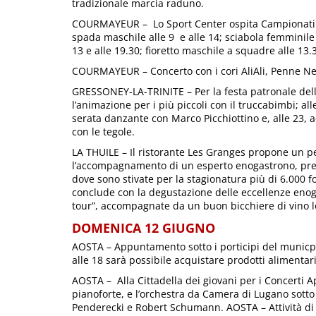
tradizionale marcia raduno.
COURMAYEUR – Lo Sport Center ospita Campionati it
spada maschile alle 9 e alle 14; sciabola femminile
13 e alle 19.30; fioretto maschile a squadre alle 13.3
COURMAYEUR – Concerto con i cori AliAli, Penne Nere
GRESSONEY-LA-TRINITE – Per la festa patronale dell
l’animazione per i più piccoli con il truccabimbi; a
serata danzante con Marco Picchiottino e, alle 23, 
con le tegole.
LA THUILE – Il ristorante Les Granges propone un 
l’accompagnamento di un esperto enogastrono, preved
dove sono stivate per la stagionatura più di 6.000
conclude con la degustazione delle eccellenze enog
tour”, accompagnate da un buon bicchiere di vino l
DOMENICA 12 GIUGNO
AOSTA – Appuntamento sotto i porticipi del municpi
alle 18 sarà possibile acquistare prodotti alimentari
AOSTA – Alla Cittadella dei giovani per i Concerti Ape
pianoforte, e l’orchestra da Camera di Lugano sotto
Penderecki e Robert Schumann. AOSTA – Attività di 