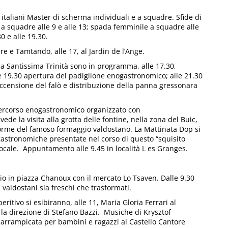
aliani Master di scherma individuali e a squadre. Sfide di
 a squadre alle 9 e alle 13; spada femminile a squadre alle
0 e alle 19.30.
 e Tamtando, alle 17, al Jardin de l’Ange.
a Santissima Trinità sono in programma, alle 17.30,
lle 19.30 apertura del padiglione enogastronomico; alle 21.30
accensione del falò e distribuzione della panna gressonara
percorso enogastronomico organizzato con
e la visita alla grotta delle fontine, nella zona del Buic,
 forme del famoso formaggio valdostano. La Mattinata Dop si
astronomiche presentate nel corso di questo “squisito
ocale. Appuntamento alle 9.45 in località L es Granges.
o in piazza Chanoux con il mercato Lo Tsaven. Dalle 9.30
 valdostani sia freschi che trasformati.
ritivo si esibiranno, alle 11, Maria Gloria Ferrari al
 la direzione di Stefano Bazzi. Musiche di Krysztof
arrampicata per bambini e ragazzi al Castello Cantore