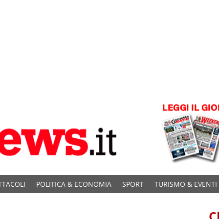
TTACOLI
POLITICA & ECONOMIA
SPORT
TURISMO & EVENTI
C