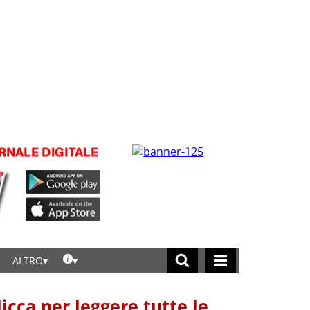
ALTRO
licca per leggere tutte le