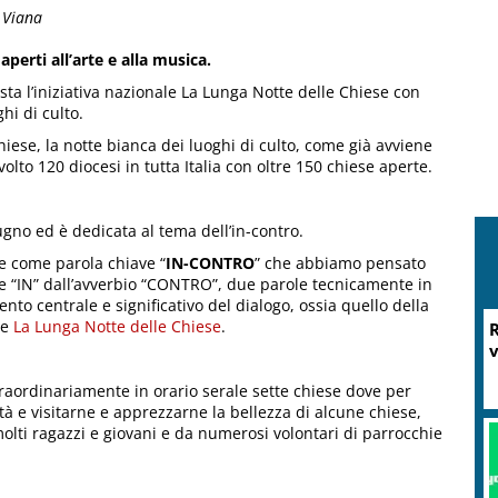
o Viana
aperti all’arte e alla musica.
sta l’iniziativa nazionale La Lunga Notte delle Chiese con
hi di culto.
iese, la notte bianca dei luoghi di culto, come già avviene
lto 120 diocesi in tutta Italia con oltre 150 chiese aperte.
ugno ed è dedicata al tema dell’in-contro.
ue come parola chiave “
IN-CONTRO
” che abbiamo pensato
ne “IN” dall’avverbio “CONTRO”, due parole tecnicamente in
o centrale e significativo del dialogo, ossia quello della
de
La Lunga Notte delle Chiese
.
R
v
straordinariamente in orario serale sette chiese dove per
tà e visitarne e apprezzarne la bellezza di alcune chiese,
lti ragazzi e giovani e da numerosi volontari di parrocchie