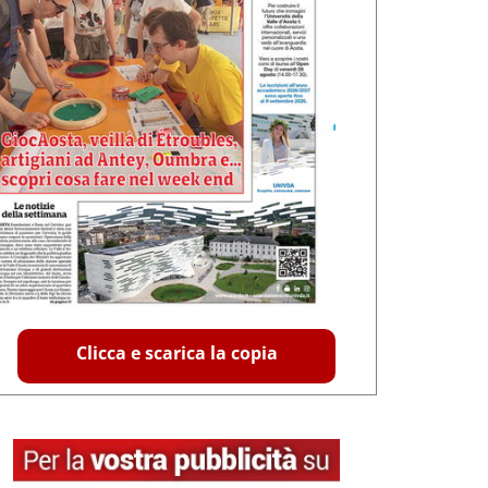
Clicca e scarica la copia