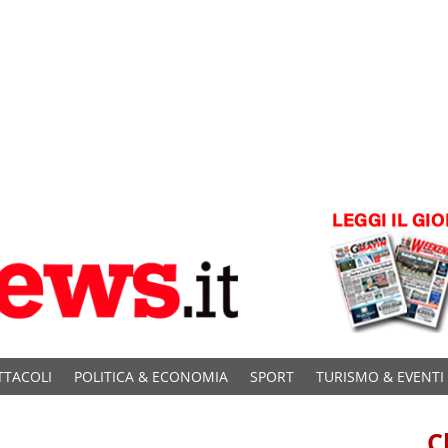
TTACOLI
POLITICA & ECONOMIA
SPORT
TURISMO & EVENTI
C