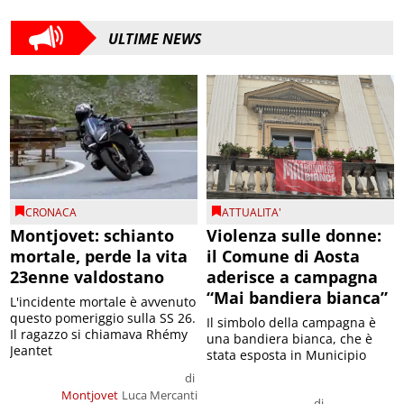
ULTIME NEWS
CRONACA
ATTUALITA'
Montjovet: schianto
Violenza sulle donne:
mortale, perde la vita
il Comune di Aosta
23enne valdostano
aderisce a campagna
“Mai bandiera bianca”
L'incidente mortale è avvenuto
questo pomeriggio sulla SS 26.
Il simbolo della campagna è
Il ragazzo si chiamava Rhémy
una bandiera bianca, che è
Jeantet
stata esposta in Municipio
di
Montjovet
Luca Mercanti
di