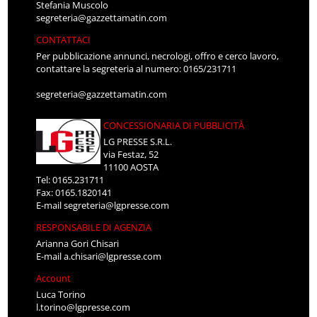
Stefania Muscolo
segreteria@gazzettamatin.com
CONTATTACI
Per pubblicazione annunci, necrologi, offro e cerco lavoro,
contattare la segreteria al numero: 0165/231711
segreteria@gazzettamatin.com
CONCESSIONARIA DI PUBBLICITÀ
LG PRESSE S.R.L.
via Festaz, 52
11100 AOSTA
Tel: 0165.231711
Fax: 0165.1820141
E-mail
segreteria@lgpresse.com
RESPONSABILE DI AGENZIA
Arianna Gori Chisari
E-mail
a.chisari@lgpresse.com
Account
Luca Torino
l.torino@lgpresse.com