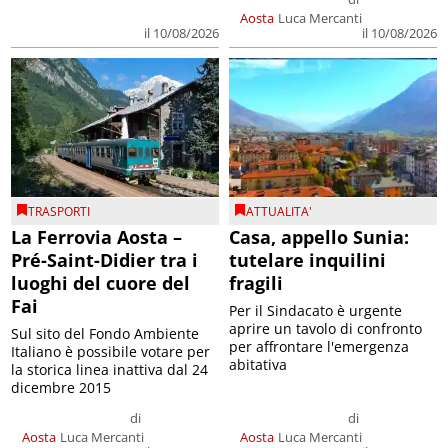
Aosta
Luca Mercanti
il 10/08/2026
il 10/08/2026
TRASPORTI
ATTUALITA'
La Ferrovia Aosta –
Casa, appello Sunia:
Pré-Saint-Didier tra i
tutelare inquilini
luoghi del cuore del
fragili
Fai
Per il Sindacato è urgente
aprire un tavolo di confronto
Sul sito del Fondo Ambiente
per affrontare l'emergenza
Italiano è possibile votare per
abitativa
la storica linea inattiva dal 24
dicembre 2015
di
di
Aosta
Luca Mercanti
Aosta
Luca Mercanti