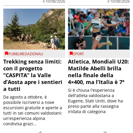
il 10/08/2026
il 10/08/2026
PUBBLIREDAZIONALI
SPORT
Trekking senza limiti:
Atletica, Mondiali U20:
con il progetto
Matilde Abelli brilla
“CASPITA” la Valle
nella finale della
d’Aosta apre i sentieri
4×400, ma l’Italia è 7ª
a tutti
Si è chiusa l'esperienza
dell'atleta valdostana a
Da agosto a ottobre, è
Eugene, Stati Uniti, dove ha
possibile iscriversi a nove
preso parte alla rassegna
escursioni gratuite e aperte a
iridata di categoria
tutti in sei comuni valdostani:
un'esperienza alpina
condivisa grazi...
di
di