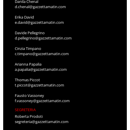
Danila Chenal
d.chenal@gazzettamatin.com
Erika David
e.david@gazzettamatin.com
Davide Pellegrino
d.pellegrino@gazzettamatin.com
Cinzia Timpano
c.timpano@gazzettamatin.com
Arianna Papalia
a.papalia@gazzettamatin.com
Thomas Piccot
t.piccot@gazzettamatin.com
Fausto Vassoney
f.vassoney@gazzettamatin.com
SEGRETERIA
Roberta Prodoti
segreteria@gazzettamatin.com