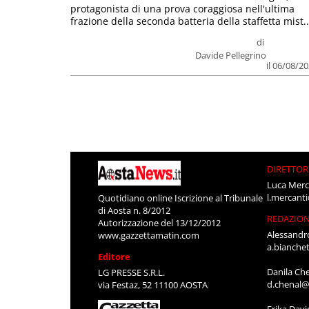
protagonista di una prova coraggiosa nell'ultima
frazione della seconda batteria della staffetta mist..
di
Davide Pellegrino
il 06/08/2
DIRETTOR
Luca Merc
l.mercant
Quotidiano online Iscrizione al Tribunale
di Aosta n. 8/2012
REDAZIO
Autorizzazione del 13/12/2012
Alessandr
www.gazzettamatin.com
a.bianche
Editore
Danila Ch
LG PRESSE S.R.L.
d.chenal@
via Festaz, 52 11100 AOSTA