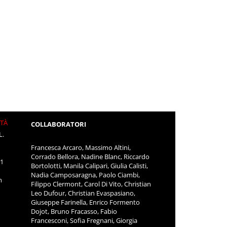
ITÀ
COLLABORATORI
L.
Francesca Arcaro, Massimo Altini,
Corrado Bellora, Nadine Blanc, Riccardo
11
Bortolotti, Manila Calipari, Giulia Calisti,
Nadia Camposaragna, Paolo Ciambi,
m
Filippo Clermont, Carol Di Vito, Christian
Leo Dufour, Christian Evaspasiano,
Giuseppe Farinella, Enrico Formento
Dojot, Bruno Fracasso, Fabio
Francesconi, Sofia Fregnani, Giorgia