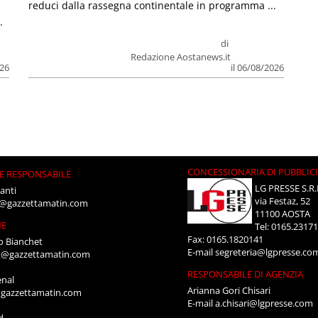
reduci dalla rassegna continentale in programma ...
.
di
Redazione Aostanews.it
026
il 06/08/2026
CONCESSIONARIA DI PUBBLIC
E RESPONSABILE
LG PRESSE S.R.
anti
via Festaz, 52
i@gazzettamatin.com
11100 AOSTA
NE
Tel: 0165.2317
Fax: 0165.1820141
o Bianchet
E-mail
segreteria@lgpresse.co
t@gazzettamatin.com
RESPONSABILE DI AGENZIA
enal
Arianna Gori Chisari
gazzettamatin.com
E-mail
a.chisari@lgpresse.com