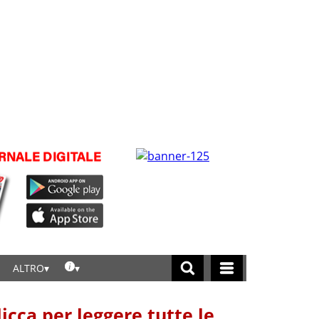
ALTRO
licca per leggere tutte le