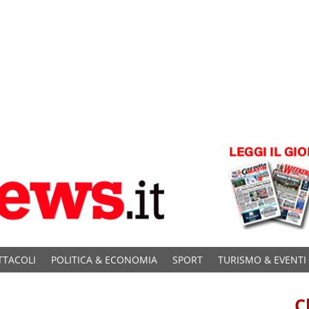
TTACOLI
POLITICA & ECONOMIA
SPORT
TURISMO & EVENTI
C