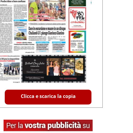
Clicca e scarica la copia