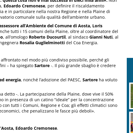
: questa cosa non è mai successa in dieci mila anni».
Non
a,
Edoardo Cremonese
, per definire il riscaldamento
lia e in particolare nella nostra Regione e nella Plaine di
vatorio comunale sulla qualità dell’ambiente urbano.
’assessore all’Ambiente del Comune di Aosta, Loris
nche tutti i 15 comuni della Plaine, oltre al coordinatore del
so
, all’omologo
Roberto Ducourtil
, al sindaco
Gianni Nuti
, al
’ingegnera
Rosalia Guglielminotti
del Coa Energia.
affrontato nel modo più condiviso possibile, perché gli
fini – ha spiegato
Sartore
-. Il più grande sbaglio è credere
 ed energia
, nonché l’adozione del PAESC,
Sartore
ha voluto
 detto -. La partecipazione della Plaine, dove vive il 50%
o in presenza di un catino “ideale” per la concentrazione
con tutti i Comuni, Regione e Coa; gli effetti climatici sono
ti economici, che penalizzano le fasce più deboli».
 d’Aosta, Edoardo Cremonese
.