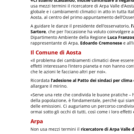
«Ci stiamo scaldando, inutile continuare a negarlo
usa mezzi termini il ricercatore di Arpa Valle d’Aost
globale e i cambiamenti climatici in atto in tutta Ita
Aosta, al centro del primo appuntamento dell’Osser
A guidare le danze il presidente dell’osservatorio,
l
Sartore
, che per l’occasione ha voluto coinvolgere a
Dipartimento Ambiente della Regione
Luca Franzo
rappresentante di Arpa,
Edoardo Cremonese
e all
Il Comune di Aosta
«Il problema dei cambiamenti climatici deve essere 
effetti interessano l’intero pianeta e non hanno con
che le azioni le facciano altri per noi».
Ricordata
l’adesione al Patto dei sindaci per clima
allargare il mirino.
«Serve una rete che condivida le buone pratiche – ha
della popolazione, è fondamentale, perché qui siam
delle emissioni. Ci auguriamo un percorso condiviso 
ormai sotto gli occhi di tutti, così come i loro effet
Arpa
Non usa mezzi termini il
ricercatore di Arpa Valle