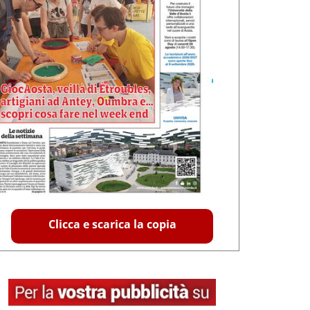
Clicca e scarica la copia