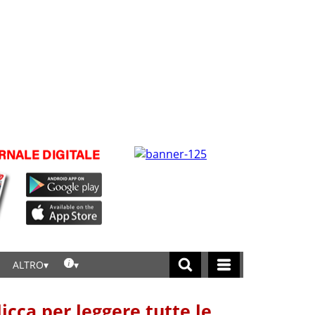
ALTRO
licca per leggere tutte le