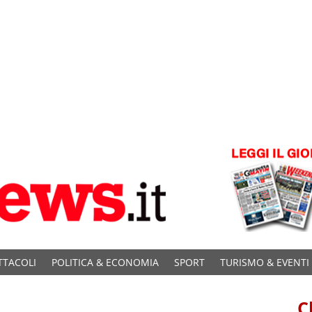
TTACOLI
POLITICA & ECONOMIA
SPORT
TURISMO & EVENTI
C