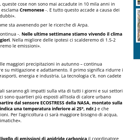
i, queste cose non sono mai accadute in 10 mila anni in
– esclama
Cremonese
-. E tutto questo accade a causa dei
 dubbi».
come sta avvenendo per le ricerche di Arpa.
continua -.
Nelle ultime settimane stiamo vivendo il clima
giori
. Nella migliore delle ipotesi ci scalderemo di 1.5-2
rremo le emissioni».
alle maggiori precipitazioni in autunno – continua
re su mitigazione e adattamento. Il primo significa ridurre i
trasporti, energia e industria. La tecnologia c’è, non cadete
 saranno gli impatti sulla vita di tutti i giorni e sui settori
ci sono quartieri più esposti all’isola di calore urbano
a partire dal sensore ECOSTRESS della NASA, montato sulla
indica una temperatura inferiore ai 25°, ndr.)
e che
oni. Per l’agricoltura ci sarà maggiore bisogno di acqua,
limatiche».
livello di emissioni di anidride carbonica
il coordinatore