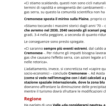
«Ci stiamo scaldando, questi non sono cicli natural
termini di rapidità e omogeneità dei cambiamenti 
gas serra, su questo la comunità scientifica non ha
Cremonese sposta il mirino sulla Plaine
, proprio 
«Stiamo toccando i massimi storici dagli anni ’70 – 
che avremo nel 2030, 2040 secondo gli scenari peg
gradi, 3-4 nella peggiore, a seconda di quanto ridu
Le conseguenze sono presto spiegate.
«Ci saranno
sempre più eventi estremi
, dal caldo 
Cremonese
-. Per ridurre gli impatti bisogna lavora
gas che causano l’effetto serra, con azioni legate a 
nelle retorica».
L’adattamento, invece, si concretizza nel «capire quali
socio-economici – conclude
Cremonese
-. Ad Aosta 
(come si vede nell’immagine con i dati calcolati 
stazione spaziale internazionale, dove la zona blu 
dovranno affrontare la diminuzione delle precipitazi
mentre il turismo dovrà sfruttare le modificazioni c
Regione
Ha parlato di una
Valle «da considerarsi neutra» a 