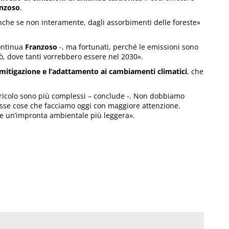
anzoso
.
he se non interamente, dagli assorbimenti delle foreste»
continua
Franzoso
-, ma fortunati, perché le emissioni sono
rò, dove tanti vorrebbero essere nel 2030».
 mitigazione e l’adattamento ai cambiamenti climatici
, che
 agricolo sono più complessi – conclude -. Non dobbiamo
stesse cose che facciamo oggi con maggiore attenzione.
re un’impronta ambientale più leggera».