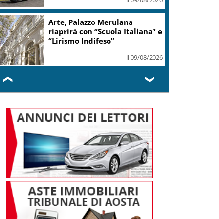
Arte, Palazzo Merulana
riaprirà con “Scuola Italiana” e
“Lirismo Indifeso”
il 09/08/2026
❮
❯