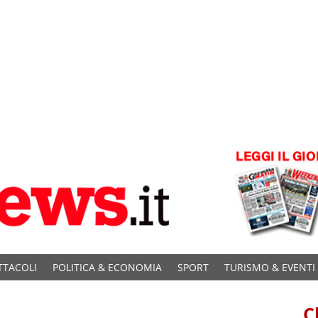
TTACOLI
POLITICA & ECONOMIA
SPORT
TURISMO & EVENTI
C