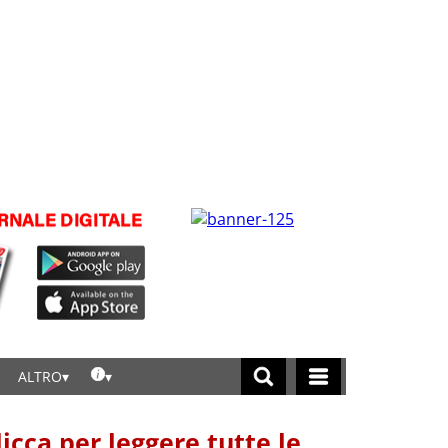
ALTRO
licca per leggere tutte le