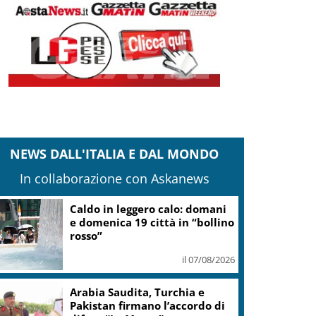
NEWS DALL'ITALIA E DAL MONDO
In collaborazione con Askanews
Onu: Kiev e Mosca cessino
attacchi contro civili
il 07/08/2026
Cons. Maremma Toscana: uve
sane e qualità promettente
malgrado il caldo