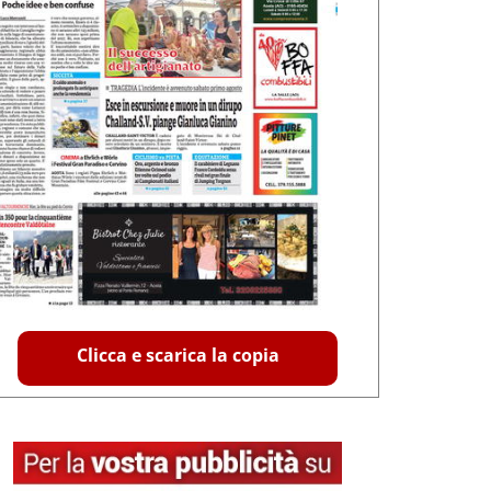
Clicca e scarica la copia