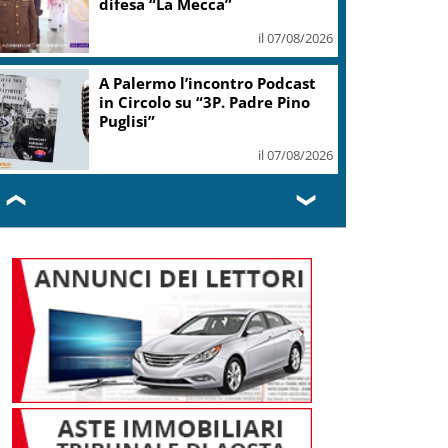
il 07/08/2026
Mps, Lovaglio: valutiamo ogni
opzione per preservare
integrità banca
il 07/08/2026
❮
❯