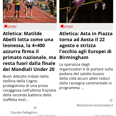
SPORT
SPORT
Atletica: Matilde
Atletica: Asta in Piazza
Abelli lotta come una
torna ad Aosta il 22
leonessa, la 4×400
agosto e strizza
azzurra firma il
l’occhio agli Europei di
primato nazionale, ma
Birmingham
resta fuori dalla finale
La speranza degli
dei Mondiali Under 20
organizzatori è di portare sulla
pedana del salotto buono
Buon debutto iridato della
della città alcuni atleti reduci
stellina della Cogne,
dalla rassegna continentale in
protagonista di una prova
programma ...
coraggiosa nell'ultima frazione
della seconda batteria della
staffetta mist...
di
Redazione Aostanews.it
di
Davide Pellegrino