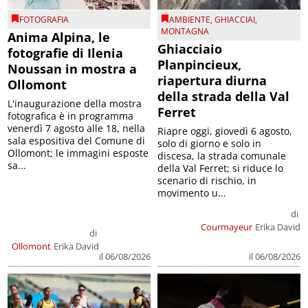
FOTOGRAFIA
AMBIENTE
,
GHIACCIAI
,
MONTAGNA
Anima Alpina, le
Ghiacciaio
fotografie di Ilenia
Planpincieux,
Noussan in mostra a
riapertura diurna
Ollomont
della strada della Val
L'inaugurazione della mostra
Ferret
fotografica è in programma
venerdì 7 agosto alle 18, nella
Riapre oggi, giovedì 6 agosto,
sala espositiva del Comune di
solo di giorno e solo in
Ollomont; le immagini esposte
discesa, la strada comunale
sa...
della Val Ferret; si riduce lo
scenario di rischio, in
movimento u...
di
Courmayeur
Erika David
di
Ollomont
Erika David
il 06/08/2026
il 06/08/2026