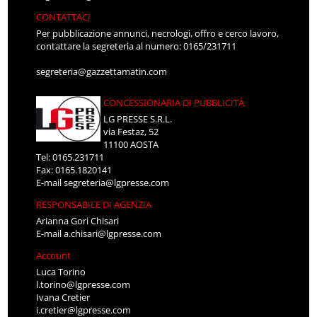
CONTATTACI
Per pubblicazione annunci, necrologi, offro e cerco lavoro,
contattare la segreteria al numero: 0165/231711
segreteria@gazzettamatin.com
CONCESSIONARIA DI PUBBLICITÀ
LG PRESSE S.R.L.
via Festaz, 52
11100 AOSTA
Tel: 0165.231711
Fax: 0165.1820141
E-mail
segreteria@lgpresse.com
RESPONSABILE DI AGENZIA
Arianna Gori Chisari
E-mail
a.chisari@lgpresse.com
Account
Luca Torino
l.torino@lgpresse.com
Ivana Cretier
i.cretier@lgpresse.com