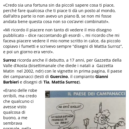
«Credo sia una fortuna sin da piccoli sapere cosa ti piace,
perché fare qualcosa che ti piace ti dà un posto al mondo,
dall’altra parte io non avevo un piano B, se non mi fosse
andata bene questa cosa non so cos’avrei combinato!».
«Mi ricordo il piacere non tanto di vedere il mio disegno
pubblicato – dice raccontando gli esordi -, mi ricordo che mi
faceva piacere vedere il mio nome scritto in calce, da piccolo
copiavo i fumetti e scrivevo sempre “disegni di Mattia Surroz”,
e poi un giorno era vero!».
Surroz
ricorda anche il debutto, a 17 anni, per Gazzetta della
Valle d’Aosta (bisettimanale che diede i natali a Gazzetta
Matin nel 2002, ndr) con le vignette in prima pagina, Il paese
dei campanacci (testi di
Guercino
, il compianto
Gianni
Barbieri
e disegni di
Tia
,
Mattia Surroz
).
«Erano delle robe
orribili, ma credo
che qualcuno ci
avesse visto
qualcosa di
buono, a me
sembrava
normale, nella