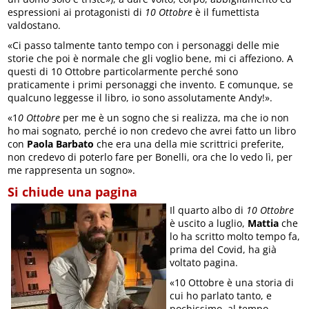
espressioni ai protagonisti di
10 Ottobre
è il fumettista
valdostano.
«Ci passo talmente tanto tempo con i personaggi delle mie
storie che poi è normale che gli voglio bene, mi ci affeziono. A
questi di 10 Ottobre particolarmente perché sono
praticamente i primi personaggi che invento. E comunque, se
qualcuno leggesse il libro, io sono assolutamente Andy!».
«1
0 Ottobre
per me è un sogno che si realizza, ma che io non
ho mai sognato, perché io non credevo che avrei fatto un libro
con
Paola Barbato
che era una della mie scrittrici preferite,
non credevo di poterlo fare per Bonelli, ora che lo vedo lì, per
me rappresenta un sogno».
Si chiude una pagina
Il quarto albo di
10 Ottobre
è uscito a luglio,
Mattia
che
lo ha scritto molto tempo fa,
prima del Covid, ha già
voltato pagina.
«10 Ottobre è una storia di
cui ho parlato tanto, e
pochissimo, al tempo