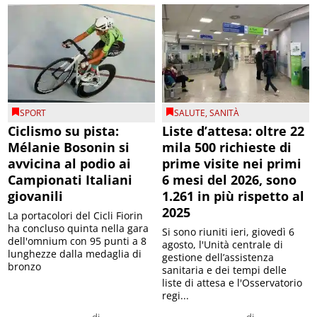
SPORT
SALUTE
,
SANITÀ
Ciclismo su pista:
Liste d’attesa: oltre 22
Mélanie Bosonin si
mila 500 richieste di
avvicina al podio ai
prime visite nei primi
Campionati Italiani
6 mesi del 2026, sono
giovanili
1.261 in più rispetto al
2025
La portacolori del Cicli Fiorin
ha concluso quinta nella gara
Si sono riuniti ieri, giovedì 6
dell'omnium con 95 punti a 8
agosto, l'Unità centrale di
lunghezze dalla medaglia di
gestione dell’assistenza
bronzo
sanitaria e dei tempi delle
liste di attesa e l'Osservatorio
regi...
di
di