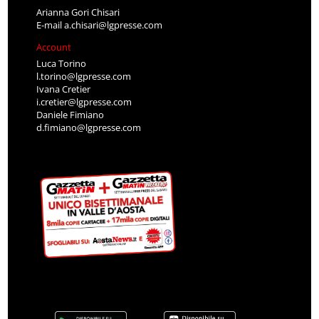
Arianna Gori Chisari
E-mail
a.chisari@lgpresse.com
Account
Luca Torino
l.torino@lgpresse.com
Ivana Cretier
i.cretier@lgpresse.com
Daniele Fimiano
d.fimiano@lgpresse.com