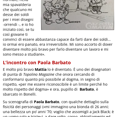
mia spavalderia
che qualcuno mi
desse dei soldi
per i miei disegni
-orrendi -, e io ho
iniziato così, se tu
così giovane ti
convinci di essere abbastanza capace da farti dare dei soldi…
io ormai ero panato, era irreversibile. Mi sono accorto di dover
diventare molto più bravo per farlo diventare un lavoro e mi
sono messo a studiare».
L’incontro con Paola Barbato
E molto più bravo
Mattia
lo è diventato. È uno dei disegnatori
di punta di
Topolino Magazine
che onora cercando di
conformarsi quanto più possibile al dogma, in segno di
rispetto, «per me essere riconoscibile è un limite perché ho
molto rispetto del dogma» e ora, pupillo di
Barbato
, è
sbarcato in Bonelli.
Su scenografia di
Paola Barbato
, con qualche dettaglio sulla
fisicità dei personaggi («mi immagino una bionda di 26 anni;
una bellezza un po’ anni ’70; voglio che assomigli a Jack Black; è
un uomo solo e triste»), a dare volto, corpo, abbigliamento ed