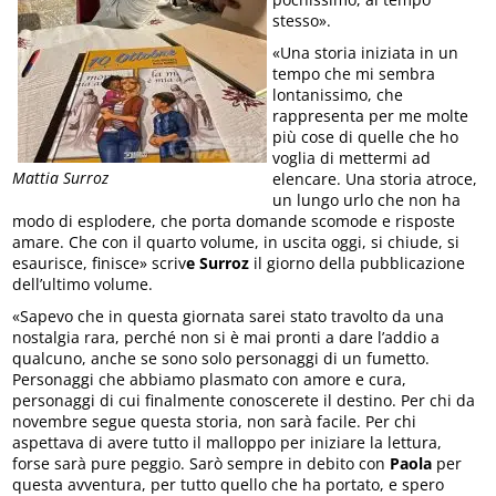
stesso».
«Una storia iniziata in un
tempo che mi sembra
lontanissimo, che
rappresenta per me molte
più cose di quelle che ho
voglia di mettermi ad
Mattia Surroz
elencare. Una storia atroce,
un lungo urlo che non ha
modo di esplodere, che porta domande scomode e risposte
amare. Che con il quarto volume, in uscita oggi, si chiude, si
esaurisce, finisce» scriv
e Surroz
il giorno della pubblicazione
dell’ultimo volume.
«Sapevo che in questa giornata sarei stato travolto da una
nostalgia rara, perché non si è mai pronti a dare l’addio a
qualcuno, anche se sono solo personaggi di un fumetto.
Personaggi che abbiamo plasmato con amore e cura,
personaggi di cui finalmente conoscerete il destino. Per chi da
novembre segue questa storia, non sarà facile. Per chi
aspettava di avere tutto il malloppo per iniziare la lettura,
forse sarà pure peggio. Sarò sempre in debito con
Paola
per
questa avventura, per tutto quello che ha portato, e spero