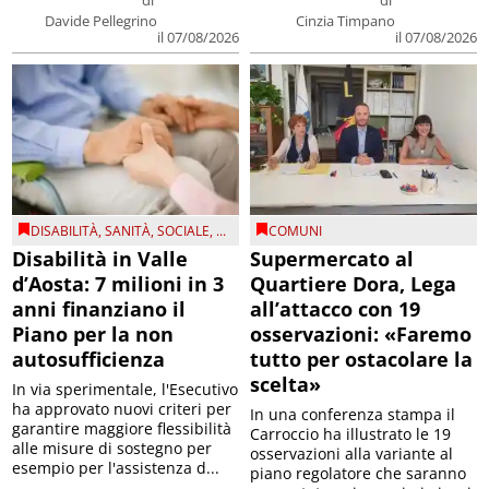
Davide Pellegrino
Cinzia Timpano
il 07/08/2026
il 07/08/2026
DISABILITÀ
,
SANITÀ
,
SOCIALE
, ...
COMUNI
Disabilità in Valle
Supermercato al
d’Aosta: 7 milioni in 3
Quartiere Dora, Lega
anni finanziano il
all’attacco con 19
Piano per la non
osservazioni: «Faremo
autosufficienza
tutto per ostacolare la
scelta»
In via sperimentale, l'Esecutivo
ha approvato nuovi criteri per
In una conferenza stampa il
garantire maggiore flessibilità
Carroccio ha illustrato le 19
alle misure di sostegno per
osservazioni alla variante al
esempio per l'assistenza d...
piano regolatore che saranno