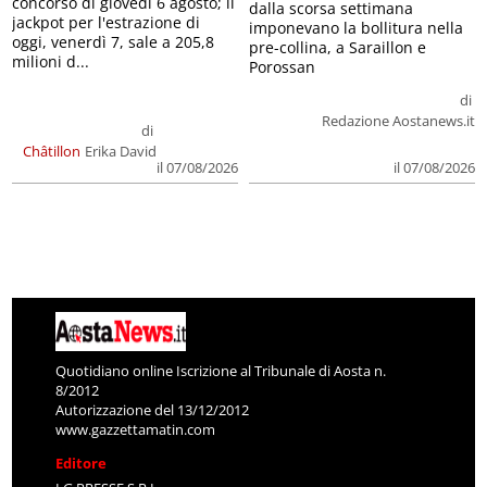
concorso di giovedì 6 agosto; il
dalla scorsa settimana
jackpot per l'estrazione di
imponevano la bollitura nella
oggi, venerdì 7, sale a 205,8
pre-collina, a Saraillon e
milioni d...
Porossan
di
Redazione Aostanews.it
di
Châtillon
Erika David
il 07/08/2026
il 07/08/2026
Quotidiano online Iscrizione al Tribunale di Aosta n.
8/2012
Autorizzazione del 13/12/2012
www.gazzettamatin.com
Editore