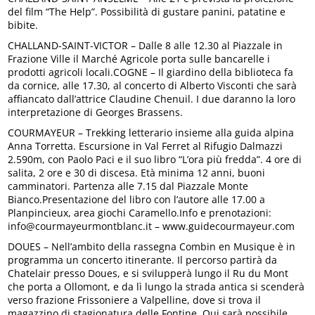
del film “The Help”. Possibilità di gustare panini, patatine e
bibite.
CHALLAND-SAINT-VICTOR – Dalle 8 alle 12.30 al Piazzale in
Frazione Ville il Marché Agricole porta sulle bancarelle i
prodotti agricoli locali.COGNE – Il giardino della biblioteca fa
da cornice, alle 17.30, al concerto di Alberto Visconti che sarà
affiancato dall’attrice Claudine Chenuil. I due daranno la loro
interpretazione di Georges Brassens.
COURMAYEUR – Trekking letterario insieme alla guida alpina
Anna Torretta. Escursione in Val Ferret al Rifugio Dalmazzi
2.590m, con Paolo Paci e il suo libro “L’ora più fredda”. 4 ore di
salita, 2 ore e 30 di discesa. Età minima 12 anni, buoni
camminatori. Partenza alle 7.15 dal Piazzale Monte
Bianco.Presentazione del libro con l’autore alle 17.00 a
Planpincieux, area giochi Caramello.Info e prenotazioni:
info@courmayeurmontblanc.it – www.guidecourmayeur.com
DOUES – Nell’ambito della rassegna Combin en Musique è in
programma un concerto itinerante. Il percorso partirà da
Chatelair presso Doues, e si svilupperà lungo il Ru du Mont
che porta a Ollomont, e da lì lungo la strada antica si scenderà
verso frazione Frissoniere a Valpelline, dove si trova il
magazzino di stagionatura delle Fontine. Qui sarà possibile