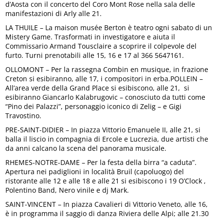
d’Aosta con il concerto del Coro Mont Rose nella sala delle
manifestazioni di Arly alle 21.
LA THUILE – La maison musée Berton è teatro ogni sabato di un
Mistery Game. Trasformati in investigatore e aiuta il
Commissario Armand Tousclaire a scoprire il colpevole del
furto. Turni prenotabili alle 15, 16 e 17 al 366 5647161.
OLLOMONT – Per la rassegna Combin en musique, in frazione
Creton si esibiranno, alle 17, i compositori in erba.POLLEIN –
All’area verde della Grand Place si esibiscono, alle 21, si
esibiranno Giancarlo Kalabrugovic – conosciuto da tutti come
“Pino dei Palazzi”, personaggio iconico di Zelig – e Gigi
Travostino.
PRE-SAINT-DIDIER – In piazza Vittorio Emanuele II, alle 21, si
balla il liscio in compagnia di Ercole e Lucrezia, due artisti che
da anni calcano la scena del panorama musicale.
RHEMES-NOTRE-DAME – Per la festa della birra “a caduta”.
Apertura nei padiglioni in località Bruil (capoluogo) del
ristorante alle 12 e alle 18 e alle 21 si esibiscono i 19 O’Clock ,
Polentino Band, Nero vinile e dj Mark.
SAINT-VINCENT – In piazza Cavalieri di Vittorio Veneto, alle 16,
è in programma il saggio di danza Riviera delle Alpi; alle 21.30