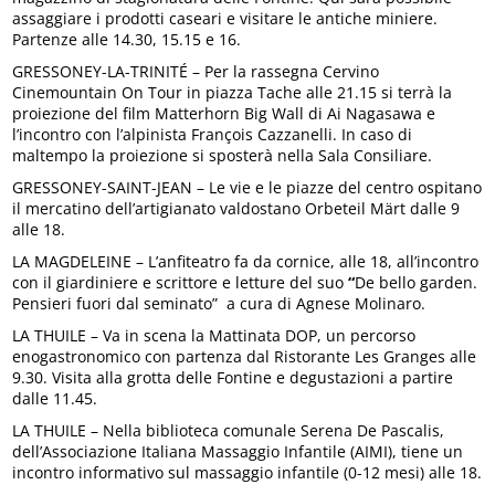
assaggiare i prodotti caseari e visitare le antiche miniere.
Partenze alle 14.30, 15.15 e 16.
GRESSONEY-LA-TRINITÉ – Per la rassegna Cervino
Cinemountain On Tour in piazza Tache alle 21.15 si terrà la
proiezione del film Matterhorn Big Wall di Ai Nagasawa e
l’incontro con l’alpinista François Cazzanelli. In caso di
maltempo la proiezione si sposterà nella Sala Consiliare.
GRESSONEY-SAINT-JEAN – Le vie e le piazze del centro ospitano
il mercatino dell’artigianato valdostano Orbeteil Märt dalle 9
alle 18.
LA MAGDELEINE – L’anfiteatro fa da cornice, alle 18, all’incontro
con il giardiniere e scrittore e letture del suo
“
De bello garden.
Pensieri fuori dal seminato” a cura di Agnese Molinaro.
LA THUILE – Va in scena la Mattinata DOP, un percorso
enogastronomico con partenza dal Ristorante Les Granges alle
9.30. Visita alla grotta delle Fontine e degustazioni a partire
dalle 11.45.
LA THUILE – Nella biblioteca comunale Serena De Pascalis,
dell’Associazione Italiana Massaggio Infantile (AIMI), tiene un
incontro informativo sul massaggio infantile (0-12 mesi) alle 18.