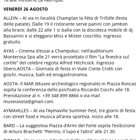
VENERDÌ 26 AGOSTO
ALLEIN – Al via in località Champlan la Fëta di Trifolle (festa
delle patate). Dalle 19 il ristorante serve panini con jambon
alla brace; dalle 22 alle 1 si balla con la discoteca mobile di dj
Bassanini e si eleggono Miss e Mister coscritto. Ingresso
gratuito.
AYAS – Cinema d’essai a Champoluc: nell’auditorium
Monterosa Spa alle 21 verrà proiettato il film “La finestra sul
cortile” del celebre regista Alfred Hitchcock. Ingresso
libero.AOSTA – Giornata di festa in Viale Conte Crotti con
giochi, musica, balli ed enogastronomia.
AOSTA- Il MAR (Museo archeologico regionale) in Piazza Roncas
ospita la conferenza dello psichiatra Riccardo Cocchi alle 18.
Prenotazione al n. +39 348 899 8866 o via mail
museiaosta@gmail.com.
AYMAVILLES – Al via l’Aymaville Summer Fest, tre giorni di festa
con street food e musica all’area sportiva. Inizio alle 18.
BARD – La suggestiva Piazza d’Armi del Forte ospita l’esibizione
di Arturo Brachetti “Pierino, il lupo e l’altro’’ alle 21.30.