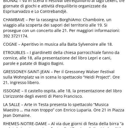
BIONAZ – Va in scena il Festival dell’equilibrio al lago Lexert, tre
giornate di giochi e attività d’equilibrio organizzate da
Esprisarvadzo e Lo Contrebandjè.
CHAMBAVE – Per la rassegna BorghiAmo: Chamboire, un
viaggio alla scoperta dei sapori del territorio alle 19. Si
prosegue con un concerto alle 21. Per maggiori informazioni:
392 3721174.
COGNE – Aperitivo in musica alla Baita Sylvenoire alle 18.
ETROUBLES – I giardinetti della chiesa parrocchiale fanno da
cornice, alle 18, alla presentazione del libro Lepri e cani,
parole e patate di Biagio Bagini.
GRESSONEY-SAINT-JEAN – Per il Gressoney Walser Festival
sulla Wohnplatz va in scena lo spettacolo “Heidi Project”. Ore
21, ingresso libero.
ISSOGNE – Il castello ospita, alle 18, la presentazione del libro
L’orizzonte degli eventi di Piero Francisco.
LA SALLE – Arte in Testa presenta lo spettacolo “Musica
Maestro … ma non troppo” con Enrico Luparia. Ore 21 in Piazza
Jean Domaine.
RHEMES-NOTRE-DAME – Al via due giorni di festa della birra “a