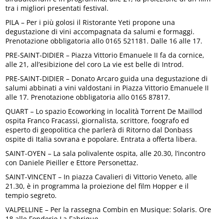
tra i migliori presentati festival.
PILA – Per i più golosi il Ristorante Yeti propone una
degustazione di vini accompagnata da salumi e formaggi.
Prenotazione obbligatoria allo 0165 521181. Dalle 16 alle 17.
PRE-SAINT-DIDIER – Piazza Vittorio Emanuele II fa da cornice,
alle 21, all’esibizione del coro La vie est belle di Introd.
PRE-SAINT-DIDIER – Donato Arcaro guida una degustazione di
salumi abbinati a vini valdostani in Piazza Vittorio Emanuele II
alle 17. Prenotazione obbligatoria allo 0165 87817.
QUART – Lo spazio Ecoworking in località Torrent De Maillod
ospita Franco Fracassi, giornalista, scrittore, foografo ed
esperto di geopolitica che parlerà di Ritorno dal Donbass
ospite di Italia sovrana e popolare. Entrata a offerta libera.
SAINT-OYEN – La sala polivalente ospita, alle 20.30, l’incontro
con Daniele Pieiller e Ettore Personettaz.
SAINT-VINCENT – In piazza Cavalieri di Vittorio Veneto, alle
21.30, è in programma la proiezione del film Hopper e il
tempio segreto.
VALPELLINE – Per la rassegna Combin en Musique: Solaris. Ore
18 alle Fonderie La Fabrique.