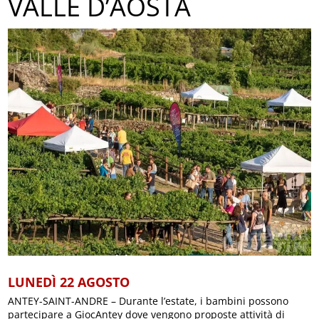
VALLE D’AOSTA
LUNEDÌ 22 AGOSTO
ANTEY-SAINT-ANDRE – Durante l’estate, i bambini possono
partecipare a GiocAntey dove vengono proposte attività di