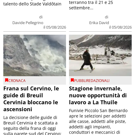
terranno tra il 21 e 25
talento dello Stade Valdôtain
settembre...
di
di
Davide Pellegrino
Erika David
il 05/08/2026
il 05/08/2026
CRONACA
PUBBLIREDAZIONALI
Frana sul Cervino, le
Stagione invernale,
guide di Breuil
nuove opportunità di
Cervinia bloccano le
lavoro a La Thuile
ascensioni
Funivie Piccolo San Bernardo
apre le selezioni per addetti
La decisione delle guide di
alle casse, addetti alle piste,
Breuil Cervinia è scattata a
addetti agli impianti,
seguito della frana di oggi
conduttori e meccanici di
sulla parete sud del Cervino;