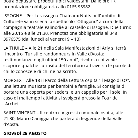
potrà degustare prodotti tipici valdostani. Dalle ore 17,
prenotazione obbligatoria allo 0165 95982.
ISSOGNE – Per la rassegna Chateaux Nuits nell’ambito di
Culturété va in scena lo spettacolo “Ottagono” a cura della
compagnia teatrale Palinodie al castello di Issogne. Due turni:
alle 20.15 e alle 21.30. Prenotazione obbligatoria al 348
3976575 (dal lunedì al venerdì 9 – 13).
LA THUILE – Alle 21 nella Sala Manifestazioni di Arly si terrà
l’incontro “Turisti e randonneurs in Valle d’Aosta:
testimonianze dagli ultimi 150 anni”, rivolto a chi vuole
scoprire qualche curiosità del territorio attraverso le parole di
chi lo conosce e di chi ne ha scritto.
MORGEX – Alle 18 il Parco della Lettura ospita “Il Mago di Oz”,
una lettura musicata per bambini e famiglie. Si consiglia di
portare una coperta per sedersi e un cappello per il sole. In
caso di maltempo l’attività si svolgerà presso la Tour de
l’Archet.
SAINT-VINCENT – Il centro congressi comunale ospita, alle
21.30, Mauro Caniggia che parlerà di leggende della Valle
d’Aosta.
GIOVEDÌ 25 AGOSTO