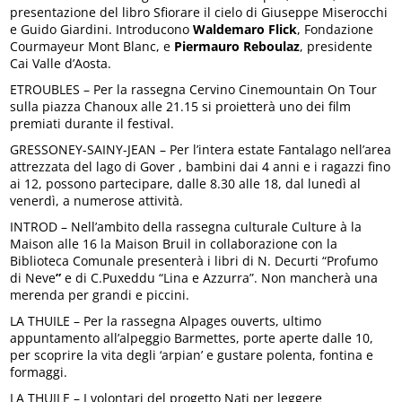
presentazione del libro Sfiorare il cielo di Giuseppe Miserocchi
e Guido Giardini. Introducono
Waldemaro Flick
, Fondazione
Courmayeur Mont Blanc, e
Piermauro Reboulaz
, presidente
Cai Valle d’Aosta.
ETROUBLES – Per la rassegna Cervino Cinemountain On Tour
sulla piazza Chanoux alle 21.15 si proietterà uno dei film
premiati durante il festival.
GRESSONEY-SAINY-JEAN – Per l’intera estate Fantalago nell’area
attrezzata del lago di Gover , bambini dai 4 anni e i ragazzi fino
ai 12, possono partecipare, dalle 8.30 alle 18, dal lunedì al
venerdì, a numerose attività.
INTROD – Nell’ambito della rassegna culturale Culture à la
Maison alle 16 la Maison Bruil in collaborazione con la
Biblioteca Comunale presenterà i libri di N. Decurti “Profumo
di Neve
”
e di C.Puxeddu “Lina e Azzurra”. Non mancherà una
merenda per grandi e piccini.
LA THUILE – Per la rassegna Alpages ouverts, ultimo
appuntamento all’alpeggio Barmettes, porte aperte dalle 10,
per scoprire la vita degli ‘arpian’ e gustare polenta, fontina e
formaggi.
LA THUILE – I volontari del progetto Nati per leggere