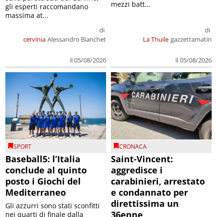
mezzi batt...
gli esperti raccomandano
massima at...
di
di
cervinia
Alessandro Bianchet
La Thuile
gazzettamatin
il 05/08/2026
il 05/08/2026
SPORT
CRONACA
Baseball5: l’Italia
Saint-Vincent:
conclude al quinto
aggredisce i
posto i Giochi del
carabinieri, arrestato
Mediterraneo
e condannato per
direttissima un
Gli azzurri sono stati sconfitti
36enne
nei quarti di finale dalla