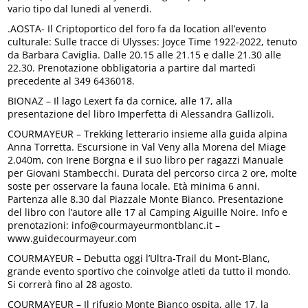
vario tipo dal lunedì al venerdì.
.AOSTA- Il Criptoportico del foro fa da location all’evento
culturale: Sulle tracce di Ulysses: Joyce Time 1922-2022, tenuto
da Barbara Caviglia. Dalle 20.15 alle 21.15 e dalle 21.30 alle
22.30. Prenotazione obbligatoria a partire dal martedì
precedente al 349 6436018.
BIONAZ – Il lago Lexert fa da cornice, alle 17, alla
presentazione del libro Imperfetta di Alessandra Gallizoli.
COURMAYEUR – Trekking letterario insieme alla guida alpina
Anna Torretta. Escursione in Val Veny alla Morena del Miage
2.040m, con Irene Borgna e il suo libro per ragazzi Manuale
per Giovani Stambecchi. Durata del percorso circa 2 ore, molte
soste per osservare la fauna locale. Età minima 6 anni.
Partenza alle 8.30 dal Piazzale Monte Bianco. Presentazione
del libro con l’autore alle 17 al Camping Aiguille Noire. Info e
prenotazioni: info@courmayeurmontblanc.it –
www.guidecourmayeur.com
COURMAYEUR – Debutta oggi l’Ultra-Trail du Mont-Blanc,
grande evento sportivo che coinvolge atleti da tutto il mondo.
Si correrà fino al 28 agosto.
COURMAYEUR – Il rifugio Monte Bianco ospita, alle 17, la