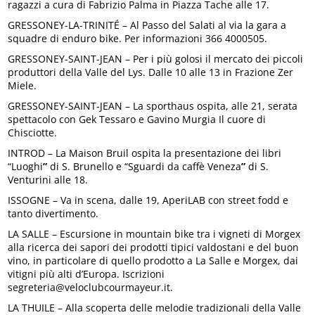
ragazzi a cura di Fabrizio Palma in Piazza Tache alle 17.
GRESSONEY-LA-TRINITÉ – Al Passo del Salati al via la gara a
squadre di enduro bike. Per informazioni 366 4000505.
GRESSONEY-SAINT-JEAN – Per i più golosi il mercato dei piccoli
produttori della Valle del Lys. Dalle 10 alle 13 in Frazione Zer
Miele.
GRESSONEY-SAINT-JEAN – La sporthaus ospita, alle 21, serata
spettacolo con Gek Tessaro e Gavino Murgia Il cuore di
Chisciotte.
INTROD – La Maison Bruil ospita la presentazione dei libri
“Luoghi
”
di S. Brunello e “Sguardi da caffè Veneza
”
di S.
Venturini alle 18.
ISSOGNE – Va in scena, dalle 19, AperiLAB con street fodd e
tanto divertimento.
LA SALLE – Escursione in mountain bike tra i vigneti di Morgex
alla ricerca dei sapori dei prodotti tipici valdostani e del buon
vino, in particolare di quello prodotto a La Salle e Morgex, dai
vitigni più alti d’Europa. Iscrizioni
segreteria@veloclubcourmayeur.it.
LA THUILE – Alla scoperta delle melodie tradizionali della Valle