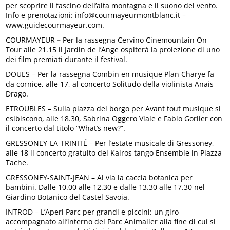
per scoprire il fascino dell’alta montagna e il suono del vento.
Info e prenotazioni: info@courmayeurmontblanc.it –
www.guidecourmayeur.com.
COURMAYEUR
–
Per la rassegna Cervino Cinemountain On
Tour alle 21.15 il Jardin de l’Ange ospiterà la proiezione di uno
dei film premiati durante il festival.
DOUES – Per la rassegna Combin en musique Plan Charye fa
da cornice, alle 17, al concerto Solitudo della violinista Anais
Drago.
ETROUBLES – Sulla piazza del borgo per Avant tout musique si
esibiscono, alle 18.30, Sabrina Oggero Viale e Fabio Gorlier con
il concerto dal titolo “What’s new?”.
GRESSONEY-LA-TRINITÉ – Per l’estate musicale di Gressoney,
alle 18 il concerto gratuito del Kairos tango Ensemble in Piazza
Tache.
GRESSONEY-SAINT-JEAN – Al via la caccia botanica per
bambini. Dalle 10.00 alle 12.30 e dalle 13.30 alle 17.30 nel
Giardino Botanico del Castel Savoia.
INTROD – L’Aperi Parc per grandi e piccini: un giro
accompagnato all’interno del Parc Animalier alla fine di cui si