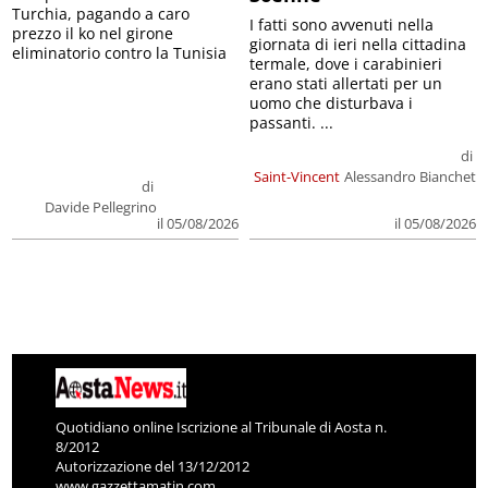
Turchia, pagando a caro
I fatti sono avvenuti nella
prezzo il ko nel girone
giornata di ieri nella cittadina
eliminatorio contro la Tunisia
termale, dove i carabinieri
erano stati allertati per un
uomo che disturbava i
passanti. ...
di
Saint-Vincent
Alessandro Bianchet
di
Davide Pellegrino
il 05/08/2026
il 05/08/2026
Quotidiano online Iscrizione al Tribunale di Aosta n.
8/2012
Autorizzazione del 13/12/2012
www.gazzettamatin.com