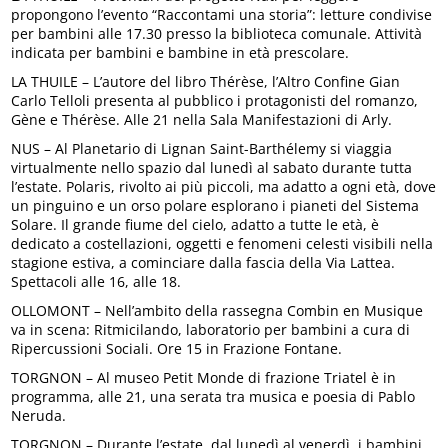
propongono l’evento “Raccontami una storia”: letture condivise
per bambini alle 17.30 presso la biblioteca comunale. Attività
indicata per bambini e bambine in età prescolare.
LA THUILE – L’autore del libro Thérèse, l’Altro Confine Gian
Carlo Telloli presenta al pubblico i protagonisti del romanzo,
Gène e Thérèse. Alle 21 nella Sala Manifestazioni di Arly.
NUS – Al Planetario di Lignan Saint-Barthélemy si viaggia
virtualmente nello spazio dal lunedì al sabato durante tutta
l’estate. Polaris, rivolto ai più piccoli, ma adatto a ogni età, dove
un pinguino e un orso polare esplorano i pianeti del Sistema
Solare. Il grande fiume del cielo, adatto a tutte le età, è
dedicato a costellazioni, oggetti e fenomeni celesti visibili nella
stagione estiva, a cominciare dalla fascia della Via Lattea.
Spettacoli alle 16, alle 18.
OLLOMONT – Nell’ambito della rassegna Combin en Musique
va in scena: Ritmicilando, laboratorio per bambini a cura di
Ripercussioni Sociali. Ore 15 in Frazione Fontane.
TORGNON – Al museo Petit Monde di frazione Triatel è in
programma, alle 21, una serata tra musica e poesia di Pablo
Neruda.
TORGNON – Durante l’estate, dal lunedì al venerdì, i bambini