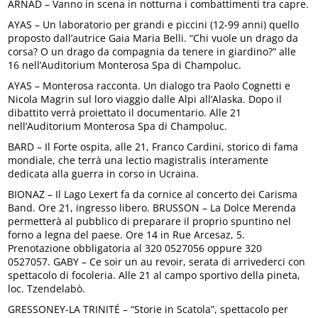
ARNAD – Vanno in scena in notturna i combattimenti tra capre.
AYAS – Un laboratorio per grandi e piccini (12-99 anni) quello
proposto dall’autrice Gaia Maria Belli. “Chi vuole un drago da
corsa? O un drago da compagnia da tenere in giardino?” alle
16 nell’Auditorium Monterosa Spa di Champoluc.
AYAS – Monterosa racconta. Un dialogo tra Paolo Cognetti e
Nicola Magrin sul loro viaggio dalle Alpi all’Alaska. Dopo il
dibattito verrà proiettato il documentario. Alle 21
nell’Auditorium Monterosa Spa di Champoluc.
BARD – Il Forte ospita, alle 21, Franco Cardini, storico di fama
mondiale, che terrà una lectio magistralis interamente
dedicata alla guerra in corso in Ucraina.
BIONAZ – Il Lago Lexert fa da cornice al concerto dei Carisma
Band. Ore 21, ingresso libero. BRUSSON – La Dolce Merenda
permetterà al pubblico di preparare il proprio spuntino nel
forno a legna del paese. Ore 14 in Rue Arcesaz, 5.
Prenotazione obbligatoria al 320 0527056 oppure 320
0527057. GABY – Ce soir un au revoir, serata di arrivederci con
spettacolo di focoleria. Alle 21 al campo sportivo della pineta,
loc. Tzendelabò.
GRESSONEY-LA TRINITÉ – “Storie in Scatola”, spettacolo per