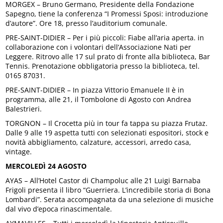
MORGEX – Bruno Germano, Presidente della Fondazione
Sapegno, tiene la conferenza “I Promessi Sposi: introduzione
d’autore”. Ore 18, presso l’auditorium comunale.
PRE-SAINT-DIDIER – Per i più piccoli: Fiabe all’aria aperta. in
collaborazione con i volontari dell’Associazione Nati per
Leggere. Ritrovo alle 17 sul prato di fronte alla biblioteca, Bar
Tennis. Prenotazione obbligatoria presso la biblioteca, tel.
0165 87031.
PRE-SAINT-DIDIER – In piazza Vittorio Emanuele II è in
programma, alle 21, il Tombolone di Agosto con Andrea
Balestrieri.
TORGNON – Il Crocetta più in tour fa tappa su piazza Frutaz.
Dalle 9 alle 19 aspetta tutti con selezionati espositori, stock e
novità abbigliamento, calzature, accessori, arredo casa,
vintage.
MERCOLEDÌ 24 AGOSTO
AYAS – All’Hotel Castor di Champoluc alle 21 Luigi Barnaba
Frigoli presenta il libro “Guerriera. L’incredibile storia di Bona
Lombardi”. Serata accompagnata da una selezione di musiche
dal vivo d’epoca rinascimentale.