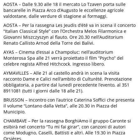
AOSTA – Dalle 9.30 alle 18 il mercato Lo Tzaven porta sulle
bancarelle in Piazza Arco d’Augusto le eccellenze agricole
valdostane, dalle verdure di stagione ai formaggi.
AOSTA – Per la rassegna Les Jeudis d’été va in scena il concerto
“Italian Classical Style” con l’Orchestra Melos Filarmonica e
Giovanni Miszczyszyn al flauto. Ore 20.30 nell’Auditorium
Renato Callisto Arnod della Torre dei Balivi.
AYAS – Cinema d’essai a Champoluc: nell’auditorium
Monterosa Spa alle 21 verrà proiettato il film “Psycho” del
celebre regista Alfred Hitchcock. Ingresso libero.
AYMAVILLES – Alle 21 al castello andrà in scena la visita
racconto Dame e Calici nell’ambito di Culturété. Prenotazione
obbligatoria, a partire dal lunedì precedente l’evento, al 351
8911081 (tutti i giorni dalle 18 alle 21).
BRUSSON – Incontro con l’autrice Caterina Soffici che presenta
il volume “Lontano dalla Vetta”, alle 20.30 in Piazza del
Municipio.
CHAMBAVE – Per la rassegna BorghiAmo il gruppo Caronte si
esibirà nel concerto “Tu mi fai girar”, con canzoni di autori
come Modugno, Caselli, Battisti e altri. Alle 19.30 in Piazza
Orsières.