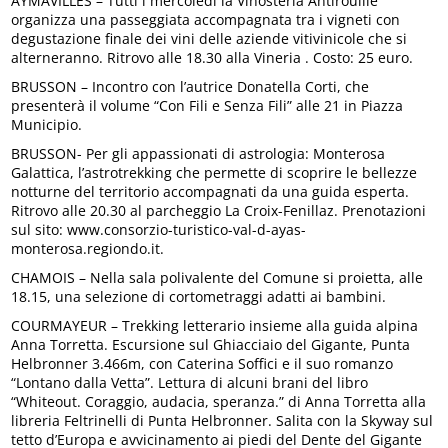
AYMAVILLES – Tutti i mercoledì la Vinosteria Antirouille
organizza una passeggiata accompagnata tra i vigneti con
degustazione finale dei vini delle aziende vitivinicole che si
alterneranno. Ritrovo alle 18.30 alla Vineria . Costo: 25 euro.
BRUSSON – Incontro con l’autrice Donatella Corti, che
presenterà il volume “Con Fili e Senza Fili” alle 21 in Piazza
Municipio.
BRUSSON- Per gli appassionati di astrologia: Monterosa
Galattica, l’astrotrekking che permette di scoprire le bellezze
notturne del territorio accompagnati da una guida esperta.
Ritrovo alle 20.30 al parcheggio La Croix-Fenillaz. Prenotazioni
sul sito: www.consorzio-turistico-val-d-ayas-
monterosa.regiondo.it.
CHAMOIS – Nella sala polivalente del Comune si proietta, alle
18.15, una selezione di cortometraggi adatti ai bambini.
COURMAYEUR – Trekking letterario insieme alla guida alpina
Anna Torretta. Escursione sul Ghiacciaio del Gigante, Punta
Helbronner 3.466m, con Caterina Soffici e il suo romanzo
“Lontano dalla Vetta”. Lettura di alcuni brani del libro
“Whiteout. Coraggio, audacia, speranza.” di Anna Torretta alla
libreria Feltrinelli di Punta Helbronner. Salita con la Skyway sul
tetto d’Europa e avvicinamento ai piedi del Dente del Gigante