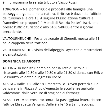
è in programma la serata tributo a Vasco Rossi.
TORGNON – Nel pomeriggio è proposta alle famiglie una
passeggiata guidata nella natura. Il ritrovo è davanti all’ufficio
del turismo alle ore 15. A seguire l’Associazione Culturale
framedivision proporrà “I Mondi di Beatrix Potter”. Iscrizione
presso l’ufficio turistico o allo 0166 540433 entro il giorno
precedente.
VALTOURNENCHE – Festa patronale di Cheneil, messa alle 11
nella cappella della frazione.
VALTOURNENCHE – Visita dell’alpeggio Layet con dimostrazioni
e degustazioni.
DOMENICA 28 AGOSTO
ALLEIN – In località Champlan per la Fëta di Trifolle il
ristorante alle 12.30 e alle 19.30 e alle 21.30 si danza con Erik e
Le Poudzo Valdoten a ingresso libero.
AOSTA – Dalle 9.30 alle 18 il mercato Lo Tzaven porterà sulle
bancarelle in Piazza Arco d’Augusto le eccellenze agricole
valdostane, dalle verdure di stagione ai formaggi.
AYAS – Per “Monterosa racconta”, la passeggiata letteraria con
l’attrice Elisabetta Vergani. Dalle 9 alle 15 a Saint Jacques.