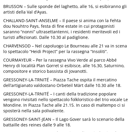
BRUSSON – Sulle sponde del laghetto, alle 16, si esibiranno gli
artisti della Val d’Ayas.
CHALLAND-SAINT-ANSELME – Il paese si anima con la Fehta
dou Nouhtro Pays, festa di fine estate in cui protagonisti
saranno “nonni” ultrasettantenni, i residenti meritevoli ed i
turisti affezionati. Dalle 10.30 al padiglione.
CHARVENSOD – Nel capoluogo Le Bourneau alle 21 va in scena
lo spettacolo “Heidi Project” per la rassegna “Insoliti”.
COURMAYEUR – Per la rassegna Vivo Verde al parco Abbé
Henry di località Plan Gorret si esibisce, alle 16.30, Saturnino,
compositore e storico bassista di Jovanotti.
GRESSONEY-LA-TRNITÉ – Piazza Tache ospita il mercatino
dell’artigianato valdostano Orbeteil Märt dalle 10.30 alle 18.
GRESSONEY-LA-TRNITÉ – I canti della tradizione popolare
vengono rivisitati nello spettacolo folkloristico del trio vocale Le
Mondine. In Piazza Tache alle 21.15. In caso di maltempo ci si
sposterà nella sala polivalente.
GRESSONEY-SAINT-JEAN – Il Lago Gover sarà lo scenario della
battaille des reines dalle 9 alle 18.