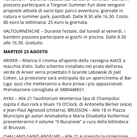
possono partecipare a Torgnon Summer Fun dove vengono
proposte attività di vario tipo: parco avventura, giornate in
natura e summer park, paintball. Dalle 8.30 alle 16.30. Costo:
80 euro la settimana; 25 euro la giornata.
VALTOURNENCHE – Durante l’estate, dal lunedì al venerdì, i
bambini possono partecipare ai giochi in piscina. Dalle 8.30
alle 16.30. Gratuito.
MARTEDÌ 23 AGOSTO
ARVIER – Ritorna il cinema all’aperto della rassegna AIACE a
macchia d’olio. Sullo schermo installato nel prato dell’area
verde di Arvier verrà proiettato Il Grande Lebowski di Joel
Cohen. La proiezione sarà anticipata da un apericinema al Bar
Liga: quiz che metteranno a dura prova i più appassionati.
Prenotazione consigliata al 3480448651.
AYAS – Alle 21 l’auditorium Monterosa Spa di Champoluc
ospita il duo rock e blues 19 O’Clock, di Antonella Berlier (voce)
e Jean-Paul Agnesod (chitarra). BRUSSON – Alle 18 in Piazza
Municipio gli autori Animabella e Maria Elisabetta Vuillermoz
presenteranno il volume “Il Bucaneve” a cura della biblioteca
di Brusson.
CHALLAND-SAINT-ANSELME – Alle 21 è prevista la proiezione