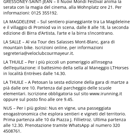
GRESSONEY-SAINT-JEAN – Il Nuovi Mondi Festival anima la
serata con la magia del cinema, alla Wohnplatz ore 21. Per
informazioni: 0125 355192.
LA MAGDELEINE – Sul sentiero pianeggiante tra La Magdeleine
e il villaggio di Promiod va in scena, dalle 8 alle 18, la seconda
edizione di Birra d’Artista, l’arte e la birra s’incontrano.
LA SALLE – Al via Tour des Salasses Mont-Blanc, gara di
mountain bike. Iscrizioni online, per informazioni
segreteria@veloclubcourmayeur.it.
LA THUILE – Per i più piccoli un pomeriggio all’insegna
dell’equitazione: il battesimo della sella al Maneggio LTHorses
in località Entrèves dalle 14.30.
LA THUILE – A Petosan la sesta edizione della gara di martze a
pià dalle ore 10. Partenza dal parcheggio delle scuole
elementari. Iscrizione obbligatoria sul sito www.irunning.it
oppure sul posto fino alle ore 9.45.
NUS – Per i più golosi: Nus en vigne, una passeggiata
enogastronomica che esplora sentieri e vigneti del territorio.
Prima partenza alle 10 da Piazza J. Fillietroz. Ultima partenza
alle 12.30. Prenotazione tramite WhatsApp al numero 320
4508761.