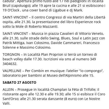
caduta”. Apertura primo fusto alle 17 nei padiglioni in località
Bruil (capoluogo); alle 19 apre la cucina e alle 21 si esibiscono i
19 O’Clock , una cover band di Ligabue e dj Mark.
SAINT-VINCENT – Il centro Congressi di via Martiri della Libertà
ospita, alle 21.30, la presentazione del libro Esperienze rock
sotto la Mole di Roberto Mazzanti.
SAINT-VINCENT – Musica in piazza Cavalieri di Vittorio Veneto,
alle 21.30, sulle strade dello Swing, Blues, Soul e Latin Jazz con
Patrik Mittiga, Ivan Colosimo, Davide Cammareri, Francesco
Solenne e Massimo Colosimo.
TORGNON – In Località Plan Proprion si terrà un torneo di
beach volley dalle 17.30. Iscrizioni via sms al numero 349
3404632.
VALPELLINE – Per Combin en musique: l’atelier “io compongo”,
laboratorio per bambini al Museo dell’Alpinismo alle 15.
SABATO 27 AGOSTO
ALLEIN – Prosegue in località Champlan la Fëta di Trifolle; il
ristorante apre alle 12.30 e alle 19.30; alle 15 si esibisce il Coro
Sant’Orso; alle 21.30 serata danzante (8 euro) con Le Nostre
Valli.