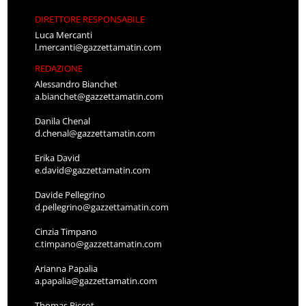
DIRETTORE RESPONSABILE
Luca Mercanti
l.mercanti@gazzettamatin.com
REDAZIONE
Alessandro Bianchet
a.bianchet@gazzettamatin.com
Danila Chenal
d.chenal@gazzettamatin.com
Erika David
e.david@gazzettamatin.com
Davide Pellegrino
d.pellegrino@gazzettamatin.com
Cinzia Timpano
c.timpano@gazzettamatin.com
Arianna Papalia
a.papalia@gazzettamatin.com
Thomas Piccot