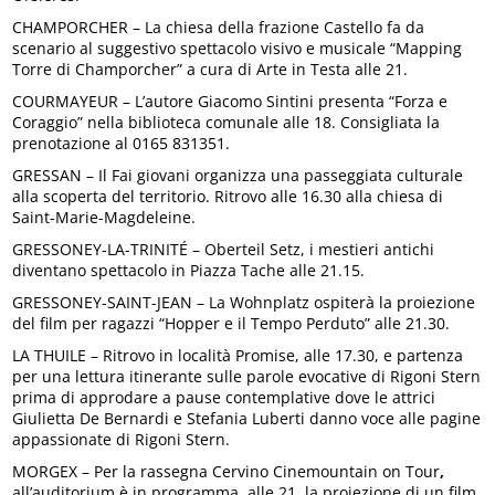
CHAMPORCHER – La chiesa della frazione Castello fa da
scenario al suggestivo spettacolo visivo e musicale “Mapping
Torre di Champorcher” a cura di Arte in Testa alle 21.
COURMAYEUR – L’autore Giacomo Sintini presenta “Forza e
Coraggio” nella biblioteca comunale alle 18. Consigliata la
prenotazione al 0165 831351.
GRESSAN – Il Fai giovani organizza una passeggiata culturale
alla scoperta del territorio. Ritrovo alle 16.30 alla chiesa di
Saint-Marie-Magdeleine.
GRESSONEY-LA-TRINITÉ – Oberteil Setz, i mestieri antichi
diventano spettacolo in Piazza Tache alle 21.15.
GRESSONEY-SAINT-JEAN – La Wohnplatz ospiterà la proiezione
del film per ragazzi “Hopper e il Tempo Perduto” alle 21.30.
LA THUILE – Ritrovo in località Promise, alle 17.30, e partenza
per una lettura itinerante sulle parole evocative di Rigoni Stern
prima di approdare a pause contemplative dove le attrici
Giulietta De Bernardi e Stefania Luberti danno voce alle pagine
appassionate di Rigoni Stern.
MORGEX – Per la rassegna Cervino Cinemountain on Tour
,
all’auditorium è in programma, alle 21, la proiezione di un film