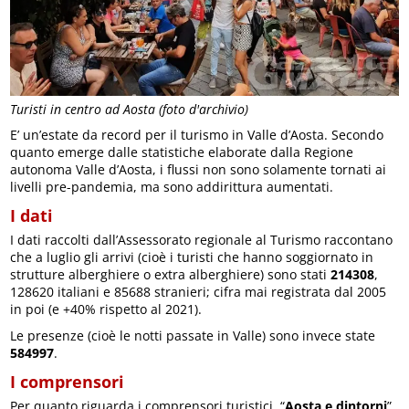
Turisti in centro ad Aosta (foto d'archivio)
E’ un’estate da record per il turismo in Valle d’Aosta. Secondo
quanto emerge dalle statistiche elaborate dalla Regione
autonoma Valle d’Aosta, i flussi non sono solamente tornati ai
livelli pre-pandemia, ma sono addirittura aumentati.
I dati
I dati raccolti dall’Assessorato regionale al Turismo raccontano
che a luglio gli arrivi (cioè i turisti che hanno soggiornato in
strutture alberghiere o extra alberghiere) sono stati
214308
,
128620 italiani e 85688 stranieri; cifra mai registrata dal 2005
in poi (e +40% rispetto al 2021).
Le presenze (cioè le notti passate in Valle) sono invece state
584997
.
I comprensori
Per quanto riguarda i comprensori turistici, “
Aosta e dintorni
”