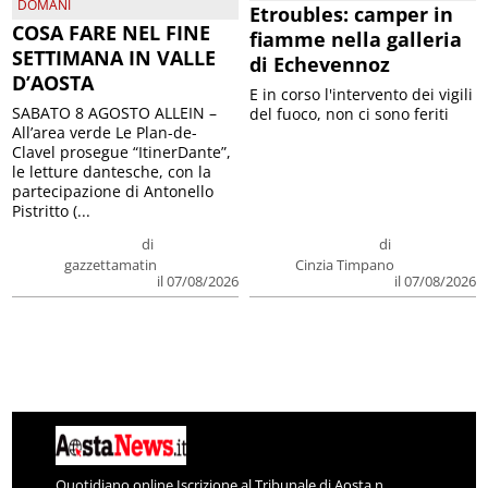
DOMANI
Etroubles: camper in
COSA FARE NEL FINE
fiamme nella galleria
SETTIMANA IN VALLE
di Echevennoz
D’AOSTA
E in corso l'intervento dei vigili
SABATO 8 AGOSTO ALLEIN –
del fuoco, non ci sono feriti
All’area verde Le Plan-de-
Clavel prosegue “ItinerDante”,
le letture dantesche, con la
partecipazione di Antonello
Pistritto (...
di
di
gazzettamatin
Cinzia Timpano
il 07/08/2026
il 07/08/2026
Quotidiano online Iscrizione al Tribunale di Aosta n.