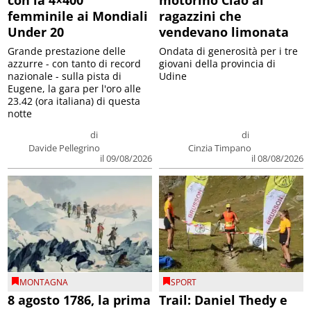
con la 4×400
motorino Ciao ai
femminile ai Mondiali
ragazzini che
Under 20
vendevano limonata
Grande prestazione delle
Ondata di generosità per i tre
azzurre - con tanto di record
giovani della provincia di
nazionale - sulla pista di
Udine
Eugene, la gara per l'oro alle
23.42 (ora italiana) di questa
notte
di
di
Davide Pellegrino
Cinzia Timpano
il 09/08/2026
il 08/08/2026
MONTAGNA
SPORT
8 agosto 1786, la prima
Trail: Daniel Thedy e