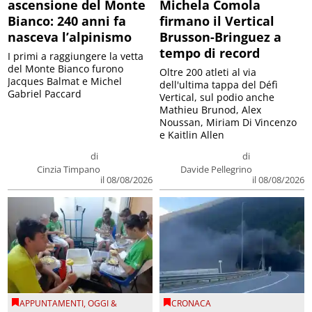
ascensione del Monte
Michela Comola
Bianco: 240 anni fa
firmano il Vertical
nasceva l’alpinismo
Brusson-Bringuez a
tempo di record
I primi a raggiungere la vetta
del Monte Bianco furono
Oltre 200 atleti al via
Jacques Balmat e Michel
dell'ultima tappa del Défì
Gabriel Paccard
Vertical, sul podio anche
Mathieu Brunod, Alex
Noussan, Miriam Di Vincenzo
e Kaitlin Allen
di
di
Cinzia Timpano
Davide Pellegrino
il 08/08/2026
il 08/08/2026
APPUNTAMENTI
,
OGGI &
CRONACA