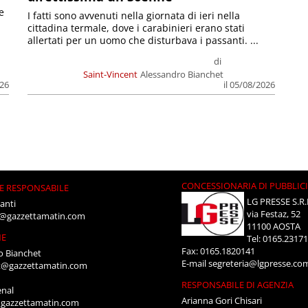
e
I fatti sono avvenuti nella giornata di ieri nella
cittadina termale, dove i carabinieri erano stati
allertati per un uomo che disturbava i passanti. ...
di
Saint-Vincent
Alessandro Bianchet
026
il 05/08/2026
CONCESSIONARIA DI PUBBLIC
E RESPONSABILE
LG PRESSE S.R.
anti
via Festaz, 52
i@gazzettamatin.com
11100 AOSTA
NE
Tel: 0165.2317
Fax: 0165.1820141
o Bianchet
E-mail
segreteria@lgpresse.co
t@gazzettamatin.com
RESPONSABILE DI AGENZIA
enal
Arianna Gori Chisari
gazzettamatin.com