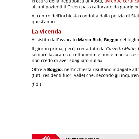
Procura della Repubblica di Aosta,
avrebbe certifica
alcuni pazienti il Green pass rafforzato da guarigio
Al centro dell’inchiesta condotta dalla polizia di Stat
quest’anno.
La vicenda
Assistito dall’avvocato
Marco Bich, Boggio
nel luglio
Il giorno prima, però, contattato da
Gazzetta Matin
,
sempre lavorato correttamente e non è mai success
non credo di aver sbagliato nulla».
Oltre a
Boggio
, nell’inchiesta risultano indagate al
(tutti residenti fuori Valle) che, secondo gli inquire
(f.d.)