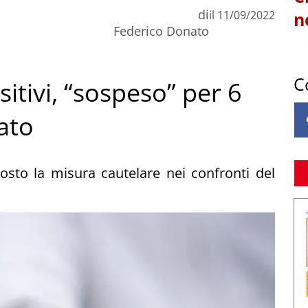
di
il
11/09/2022
n
Federico Donato
C
sitivi, “sospeso” per 6
ato
posto la misura cautelare nei confronti del