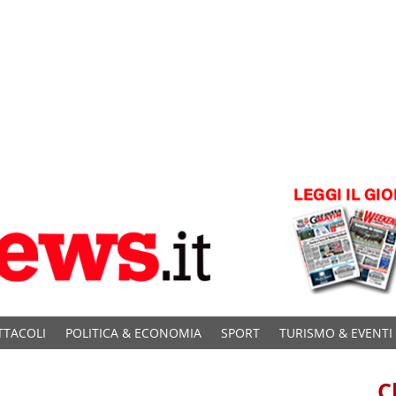
TTACOLI
POLITICA & ECONOMIA
SPORT
TURISMO & EVENTI
C