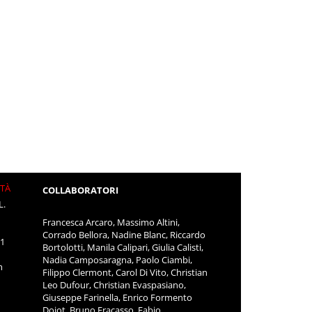
ITÀ
COLLABORATORI
L.
Francesca Arcaro, Massimo Altini,
Corrado Bellora, Nadine Blanc, Riccardo
11
Bortolotti, Manila Calipari, Giulia Calisti,
Nadia Camposaragna, Paolo Ciambi,
m
Filippo Clermont, Carol Di Vito, Christian
Leo Dufour, Christian Evaspasiano,
Giuseppe Farinella, Enrico Formento
Dojot, Bruno Fracasso, Fabio