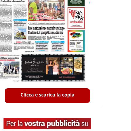
Clicca e scarica la copia