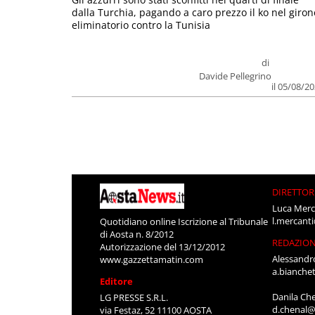
dalla Turchia, pagando a caro prezzo il ko nel giron
eliminatorio contro la Tunisia
di
Davide Pellegrino
il 05/08/2
DIRETTOR
Luca Merc
l.mercant
Quotidiano online Iscrizione al Tribunale
di Aosta n. 8/2012
REDAZIO
Autorizzazione del 13/12/2012
Alessandr
www.gazzettamatin.com
a.bianche
Editore
Danila Ch
LG PRESSE S.R.L.
d.chenal@
via Festaz, 52 11100 AOSTA