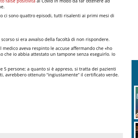
to false positività
al Covid in modo da far ottenere ad
ne.
o ci sono quattro episodi, tutti risalenti ai primi mesi di
 scorso si era avvalso della facoltà di non rispondere.
 il medico aveva respinto le accuse affermando che «ho
o che io abbia attestato un tampone senza eseguirlo. Io
tre 5 persone; a quanto si è appreso, si tratta dei pazienti
nti, avrebbero ottenuto “ingiustamente” il certificato verde.