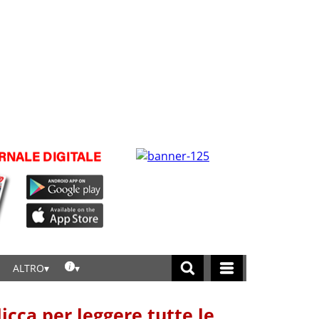
ALTRO
licca per leggere tutte le