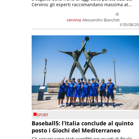
Cervino; gli esperti raccomandano massima at...
di
cervinia
Alessandro Bianchet
il 05/08/2
SPORT
Baseball5: l’Italia conclude al quinto
posto i Giochi del Mediterraneo
Gli azzurri sono stati sconfitti nei quarti di finale