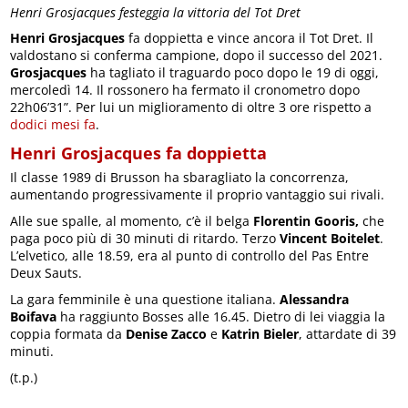
Henri Grosjacques festeggia la vittoria del Tot Dret
Henri Grosjacques
fa doppietta e vince ancora il Tot Dret. Il
valdostano si conferma campione, dopo il successo del 2021.
Grosjacques
ha tagliato il traguardo poco dopo le 19 di oggi,
mercoledì 14. Il rossonero ha fermato il cronometro dopo
22h06’31”. Per lui un miglioramento di oltre 3 ore rispetto a
dodici mesi fa
.
Henri Grosjacques fa doppietta
Il classe 1989 di Brusson ha sbaragliato la concorrenza,
aumentando progressivamente il proprio vantaggio sui rivali.
Alle sue spalle, al momento, c’è il belga
Florentin Gooris,
che
paga poco più di 30 minuti di ritardo. Terzo
Vincent Boitelet
.
L’elvetico, alle 18.59, era al punto di controllo del Pas Entre
Deux Sauts.
La gara femminile è una questione italiana.
Alessandra
Boifava
ha raggiunto Bosses alle 16.45. Dietro di lei viaggia la
coppia formata da
Denise Zacco
e
Katrin Bieler
, attardate di 39
minuti.
(t.p.)