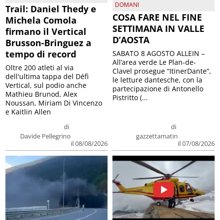
DOMANI
Trail: Daniel Thedy e
COSA FARE NEL FINE
Michela Comola
SETTIMANA IN VALLE
firmano il Vertical
D’AOSTA
Brusson-Bringuez a
tempo di record
SABATO 8 AGOSTO ALLEIN –
All’area verde Le Plan-de-
Oltre 200 atleti al via
Clavel prosegue “ItinerDante”,
dell'ultima tappa del Défì
le letture dantesche, con la
Vertical, sul podio anche
partecipazione di Antonello
Mathieu Brunod, Alex
Pistritto (...
Noussan, Miriam Di Vincenzo
e Kaitlin Allen
di
di
Davide Pellegrino
gazzettamatin
il 08/08/2026
il 07/08/2026