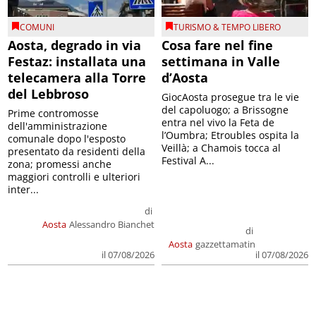
COMUNI
TURISMO & TEMPO LIBERO
Aosta, degrado in via
Cosa fare nel fine
Festaz: installata una
settimana in Valle
telecamera alla Torre
d’Aosta
del Lebbroso
GiocAosta prosegue tra le vie
del capoluogo; a Brissogne
Prime contromosse
entra nel vivo la Feta de
dell'amministrazione
l’Oumbra; Etroubles ospita la
comunale dopo l'esposto
Veillà; a Chamois tocca al
presentato da residenti della
Festival A...
zona; promessi anche
maggiori controlli e ulteriori
inter...
di
Aosta
Alessandro Bianchet
di
Aosta
gazzettamatin
il 07/08/2026
il 07/08/2026