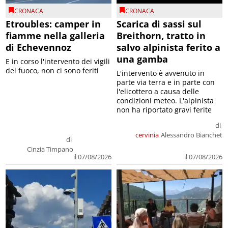
CRONACA
CRONACA
Etroubles: camper in
Scarica di sassi sul
fiamme nella galleria
Breithorn, tratto in
di Echevennoz
salvo alpinista ferito a
una gamba
E in corso l'intervento dei vigili
del fuoco, non ci sono feriti
L'intervento è avvenuto in
parte via terra e in parte con
l'elicottero a causa delle
condizioni meteo. L'alpinista
non ha riportato gravi ferite
di
cervinia
Alessandro Bianchet
di
Cinzia Timpano
il 07/08/2026
il 07/08/2026