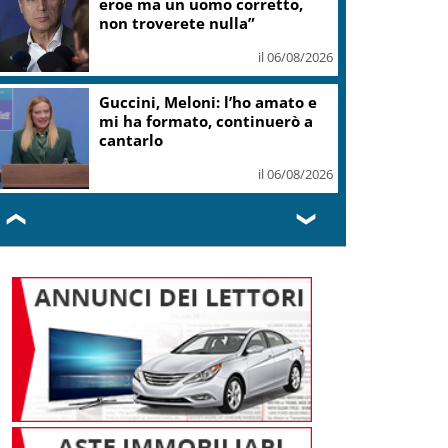
eroe ma un uomo corretto,
non troverete nulla”
il 06/08/2026
Guccini, Meloni: l’ho amato e
mi ha formato, continuerò a
cantarlo
il 06/08/2026
❮
❯