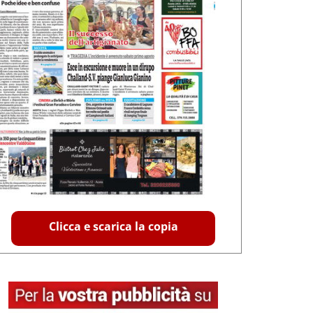
Clicca e scarica la copia