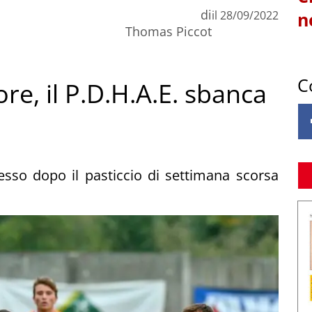
di
il
28/09/2022
n
Thomas Piccot
C
ore, il P.D.H.A.E. sbanca
esso dopo il pasticcio di settimana scorsa