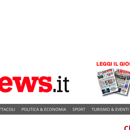
TTACOLI
POLITICA & ECONOMIA
SPORT
TURISMO & EVENTI
C