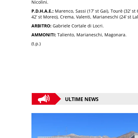
Nicolini.
P.D.H.A.E.:
Marenco, Sassi (17’ st Gai), Tourè (32’ st C
42’ st Moreo), Crema, Valenti, Marianeschi (24’ st Lala
ARBITRO:
Gabriele Cortale di Locri.
AMMONITI:
Taliento, Marianeschi, Magonara.
(t.p.)
ULTIME NEWS