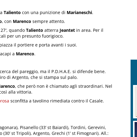
na
Taliento
con una punizione di
Marianeschi
.
o
, con
Marenco
sempre attento.
 27′, quando
Taliento
atterra
Jeantet
in area. Per il
cali per un presunto fuorigioco.
iazza il portiere e porta avanti i suoi.
tacapi a
Marenco
.
cerca del pareggio, ma il P.D.H.A.E. si difende bene.
tiro di Argento, che si stampa sul palo.
arenco
, che però non è chiamato agli straordinari. Nel
sì alla vittoria.
rosa
sconfitta a tavolino rimediata contro il Casale.
gonara), Pisanello (33’ st Baiardi), Tordini, Gerevini,
(30’ st Tripoli), Argento, Grechi (1’ st Fimognari). All.: