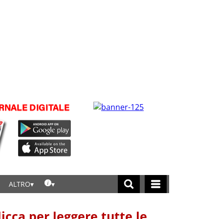
ALTRO
licca per leggere tutte le