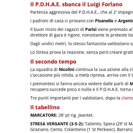
Il P.D.H.A.E. sbanca il Luigi Forlano
Partenza aggressiva del P.D.H.A.E., che al 2′ impeg
I padroni di casa ci provano con
Pisanello
e
Argent
Il buon inizio dei ragazzi di
Parisi
viene premiato al
direttore di gara è rigore, nonostante le proteste lo
Dagli undici metri, lo stesso fantasista valdostano sp
Lo Stresa prova la reazione, senza però creare grat
Il secondo tempo
La squadra di
Nicolini
continua la sua azione alla ri
L’occasione più nitida, a metà ripresa, arriva con il 
I piemontesi si fanno ancora vedere dalle parti di
M
recupero succede poco o nulla e il P.D.H.A.E. torna co
Tre punti importanti per i valdostani, dopo la
clamo
Il tabellino
MARCATORE:
28′ pt rig. Jeantet.
STRESA VERGANTE (3-5-2):
Taliento, Spera (29’ st Ma
Graziano, Cento, Colantonio (1 ’st Perkovic), Barranco 