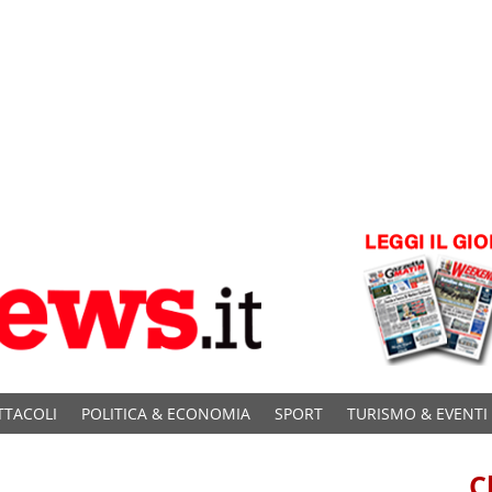
TTACOLI
POLITICA & ECONOMIA
SPORT
TURISMO & EVENTI
C