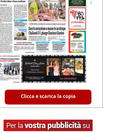
Clicca e scarica la copia