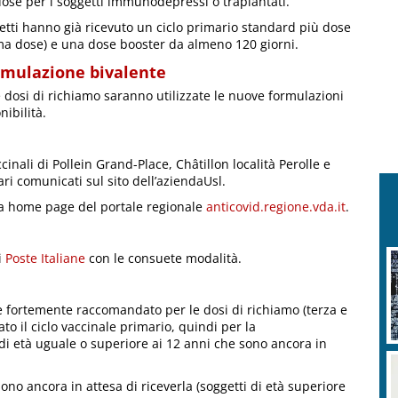
dose per i soggetti immunodepressi o trapiantati.
getti hanno già ricevuto un ciclo primario standard più dose
ima dose) e una dose booster da almeno 120 giorni.
ormulazione bivalente
 dosi di richiamo saranno utilizzate le nuove formulazioni
ibilità.
nali di Pollein Grand-Place, Châtillon località Perolle e
ri comunicati sul sito dell’aziendaUsl.
la home page del portale regionale
anticovid.regione.vda.it
.
i
Poste Italiane
con le consuete modalità.
è fortemente raccomandato per le dosi di richiamo (terza e
to il ciclo vaccinale primario, quindi per la
 di età uguale o superiore ai 12 anni che sono ancora in
no ancora in attesa di riceverla (soggetti di età superiore