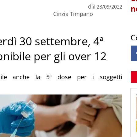
di
il
28/09/2022
n
Cinzia Timpano
C
rdì 30 settembre, 4ª
nibile per gli over 12
bile anche la 5ª dose per i soggetti