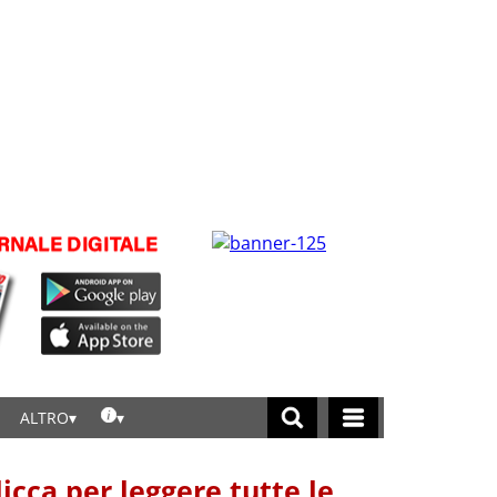
ALTRO
licca per leggere tutte le