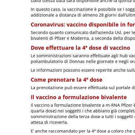
Dalla stessa data sarà disponibile anche la quinta 
In questo caso, la vaccinazione è possibile se i sog
addizionale a distanza di almeno 28 giorni dall’ult
Coronavirus: vaccino disponibile in f
Secondo quanto comunicato dall’azienda Usl, per le
bivalenti di Pfizer e Moderna, a seconda della dispon
Dove effettuare la 4ª dose di vaccino
Le somministrazioni saranno effettuate agli hub vacci
poliambulatorio di Donnas nelle giornate e negli ora
Le informazioni possono essere reperite anche sul
Come prenotare la 4ª dose
La prenotazione può essere effettuata sul portale d
Il vaccino a formulazione bivalente
Il vaccino a formulazione bivalente a m-RNA Pfizer 
quarta dose) nei soggetti i che abbiano già completa
somministrazione della terza dose a tutti i soggetti
attesa di riceverla.
E’ anche raccomandato per la 4ª dose a coloro che so