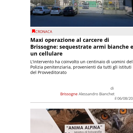
CRONACA
Maxi operazione al carcere di
Brissogne: sequestrate armi bianche 
un cellulare
L'intervento ha coinvolto un centinaio di uomini del
Polizia penitenziaria, provenienti da tutti gli istituti
del Provveditorato
di
Brissogne
Alessandro Bianchet
il 06/08/2