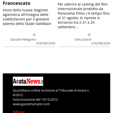
Francescato
Per aderire al casting del film
internazionale prodotto da
Inizio della nuova stagione
Panorama Films c'è tempo fino
agonistica all'insegna delle
al 31 agosto; le riprese si
soddisfazioni per il giovane
terranno tra il 21 e 25
talento dello Stade Valdôtain
settembre...
di
di
Davide Pellegrino
Erika David
il 05/08/2026
il 05/08/2026
Quotidiano online Iscrizione al Tribunale di Aosta n.
8/2012
Autorizzazione del 13/12/2012
www.gazzettamatin.com
Editore