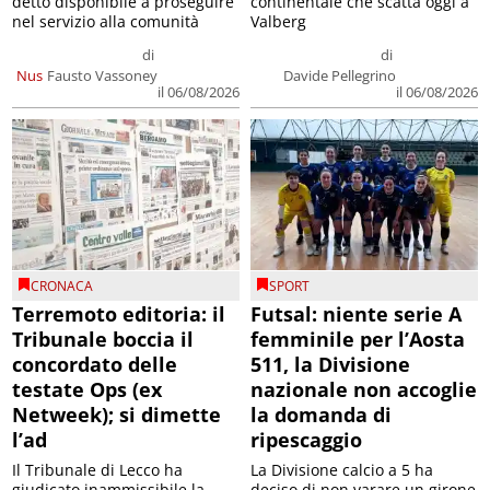
detto disponibile a proseguire
continentale che scatta oggi a
nel servizio alla comunità
Valberg
di
di
Nus
Fausto Vassoney
Davide Pellegrino
il 06/08/2026
il 06/08/2026
CRONACA
SPORT
Terremoto editoria: il
Futsal: niente serie A
Tribunale boccia il
femminile per l’Aosta
concordato delle
511, la Divisione
testate Ops (ex
nazionale non accoglie
Netweek); si dimette
la domanda di
l’ad
ripescaggio
Il Tribunale di Lecco ha
La Divisione calcio a 5 ha
giudicato inammissibile la
deciso di non varare un girone