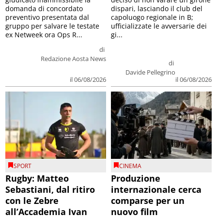
domanda di concordato
dispari, lasciando il club del
preventivo presentata dal
capoluogo regionale in B;
gruppo per salvare le testate
ufficializzate le avversarie dei
ex Netweek ora Ops R...
gi...
di
Redazione Aosta News
di
Davide Pellegrino
il 06/08/2026
il 06/08/2026
SPORT
CINEMA
Rugby: Matteo
Produzione
Sebastiani, dal ritiro
internazionale cerca
con le Zebre
comparse per un
all’Accademia Ivan
nuovo film