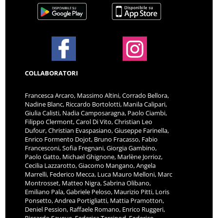
COLLABORATORI
Francesca Arcaro, Massimo Altini, Corrado Bellora,
Nadine Blanc, Riccardo Bortolotti, Manila Calipari,
Giulia Calisti, Nadia Camposaragna, Paolo Ciambi,
Filippo Clermont, Carol Di Vito, Christian Leo
Dufour, Christian Evaspasiano, Giuseppe Farinella,
Enrico Formento Dojot, Bruno Fracasso, Fabio
Francesconi, Sofia Fregnani, Giorgia Gambino,
Paolo Gatto, Michael Ghignone, Marlène Jorrioz,
Cecilia Lazzarotto, Giacomo Mangano, Angela
Marrelli, Federico Mecca, Luca Mauro Melloni, Marc
Montrosset, Matteo Nigra, Sabrina Olibano,
Emiliano Pala, Gabriele Peloso, Maurizio Pitti, Loris
Ponsetto, Andrea Portigliatti, Mattia Pramotton,
Deniel Pession, Raffaele Romano, Enrico Ruggeri,
Riccardo Savoye, Federica Tercinod, Federico