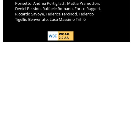
Ponsetto, Andrea Portigliatti, Mattia Pramotton,
Deniel Pession, Raffaele Romano, Enrico Ruggeri,
Riccardo Savoye, Federica Tercinod, Federico
Tigellio Benvenuto, Luca Massimo Trifilò