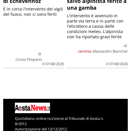
di Echevennoz
salvo alpinista ferito a
una gamba
E in corso l'intervento dei vigili
del fuoco, non ci sono feriti
L'intervento è avvenuto in
parte via terra e in parte con
l'elicottero a causa delle
condizioni meteo. L'alpinista
non ha riportato gravi ferite
di
cervinia
Alessandro Bianchet
di
Cinzia Timpano
il 07/08/2026
il 07/08/2026
Quotidiano online Iscrizione al Tribunale di Aosta n.
8/2012
Autorizzazione del 13/12/2012