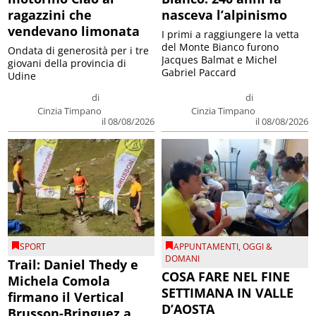
ragazzini che
nasceva l’alpinismo
vendevano limonata
I primi a raggiungere la vetta
del Monte Bianco furono
Ondata di generosità per i tre
Jacques Balmat e Michel
giovani della provincia di
Gabriel Paccard
Udine
di
di
Cinzia Timpano
Cinzia Timpano
il 08/08/2026
il 08/08/2026
SPORT
APPUNTAMENTI
,
OGGI &
DOMANI
Trail: Daniel Thedy e
COSA FARE NEL FINE
Michela Comola
SETTIMANA IN VALLE
firmano il Vertical
D’AOSTA
Brusson-Bringuez a