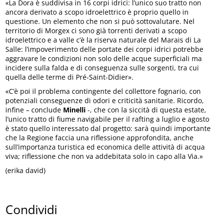
«La Dora è suddivisa in 16 corpi idrici: l’unico suo tratto non
ancora derivato a scopo idroelettrico è proprio quello in
questione. Un elemento che non si può sottovalutare. Nel
territorio di Morgex ci sono già torrenti derivati a scopo
idroelettrico e a valle c’è la riserva naturale del Marais di La
Salle: l’impoverimento delle portate dei corpi idrici potrebbe
aggravare le condizioni non solo delle acque superficiali ma
incidere sulla falda e di conseguenza sulle sorgenti, tra cui
quella delle terme di Pré-Saint-Didier».
«C’è poi il problema contingente del collettore fognario, con
potenziali conseguenze di odori e criticità sanitarie. Ricordo,
infine – conclude
Minelli
-, che con la siccità di questa estate,
l’unico tratto di fiume navigabile per il rafting a luglio e agosto
è stato quello interessato dal progetto: sarà quindi importante
che la Regione faccia una riflessione approfondita, anche
sull’importanza turistica ed economica delle attività di acqua
viva; riflessione che non va addebitata solo in capo alla Via.»
(erika david)
Condividi