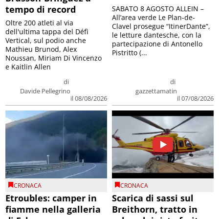
tempo di record
SABATO 8 AGOSTO ALLEIN –
All’area verde Le Plan-de-
Oltre 200 atleti al via
Clavel prosegue “ItinerDante”,
dell'ultima tappa del Défì
le letture dantesche, con la
Vertical, sul podio anche
partecipazione di Antonello
Mathieu Brunod, Alex
Pistritto (...
Noussan, Miriam Di Vincenzo
e Kaitlin Allen
di
di
Davide Pellegrino
gazzettamatin
il 08/08/2026
il 07/08/2026
CRONACA
CRONACA
Etroubles: camper in
Scarica di sassi sul
fiamme nella galleria
Breithorn, tratto in