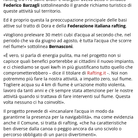
Federico Barzagli
sottolineando il grande richiamo turistico di
queste attività sul territorio.
Ed è proprio questa la preoccupazione principale delle basi
attive sul tratto di Dora e della
Federazione italiana rafting
.
«Vogliono prelevare 30 metri cubi d’acqua al secondo che, nel
periodo che va da giugno ad agosto, è tutta l’acqua che scorre
nel fiume!» sottolinea
Bernasconi
.
«È vero, si parla di energia pulita, ma nel progetto non si
capisce quali benefici porterebbe ai cittadini il nuovo impianto,
e ci chiediamo se quei kw/h in più giustificano tutto quello che
comprometterebbero – dice il titolare di
Rafting.it
-. Noi non
potremmo più fare la nostra attività, a impatto zero, sul fiume.
Togliere acqua su 4 km di fiume è un’azione molto violenta,
lavoro da tanti anni e c’è sempre stata attenzione per le nostre
attività quando si trattava di fare interventi sul fiume. Questa
volta nessuno ci ha coinvolti».
Il progetto prevede di «incanalare l’acqua in modo da
garantirne la presenza per la navigabilità», ma come evidenzia
anche il Comune, si tratta di rafting, «che ha caratteristiche
ben diverse dalla canoa o peggio ancora da uno scivolo o
percorso obbligato di un parco divertimenti».