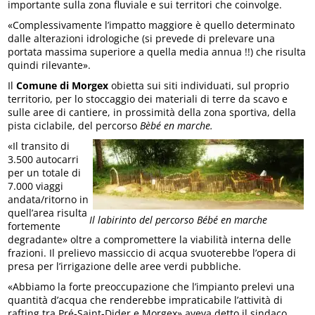
importante sulla zona fluviale e sui territori che coinvolge.
«Complessivamente l’impatto maggiore è quello determinato
dalle alterazioni idrologiche (si prevede di prelevare una
portata massima superiore a quella media annua !!) che risulta
quindi rilevante».
Il
Comune di Morgex
obietta sui siti individuati, sul proprio
territorio, per lo stoccaggio dei materiali di terre da scavo e
sulle aree di cantiere, in prossimità della zona sportiva, della
pista ciclabile, del percorso
Bèbé en marche.
«Il transito di
3.500 autocarri
per un totale di
7.000 viaggi
andata/ritorno in
quell’area risulta
Il labirinto del percorso Bébé en marche
fortemente
degradante» oltre a compromettere la viabilità interna delle
frazioni. Il prelievo massiccio di acqua svuoterebbe l’opera di
presa per l’irrigazione delle aree verdi pubbliche.
«Abbiamo la forte preoccupazione che l’impianto prelevi una
quantità d’acqua che renderebbe impraticabile l’attività di
rafting tra Pré-Saint-Dider e Morgex» aveva detto il sindaco