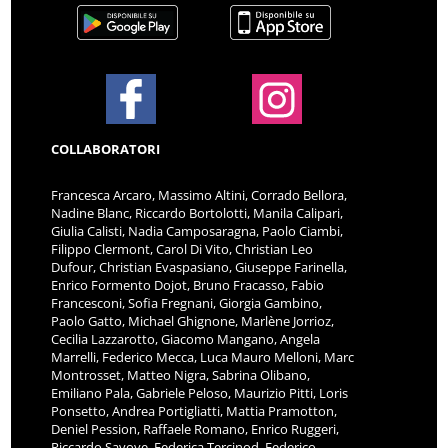
COLLABORATORI
Francesca Arcaro, Massimo Altini, Corrado Bellora,
Nadine Blanc, Riccardo Bortolotti, Manila Calipari,
Giulia Calisti, Nadia Camposaragna, Paolo Ciambi,
Filippo Clermont, Carol Di Vito, Christian Leo
Dufour, Christian Evaspasiano, Giuseppe Farinella,
Enrico Formento Dojot, Bruno Fracasso, Fabio
Francesconi, Sofia Fregnani, Giorgia Gambino,
Paolo Gatto, Michael Ghignone, Marlène Jorrioz,
Cecilia Lazzarotto, Giacomo Mangano, Angela
Marrelli, Federico Mecca, Luca Mauro Melloni, Marc
Montrosset, Matteo Nigra, Sabrina Olibano,
Emiliano Pala, Gabriele Peloso, Maurizio Pitti, Loris
Ponsetto, Andrea Portigliatti, Mattia Pramotton,
Deniel Pession, Raffaele Romano, Enrico Ruggeri,
Riccardo Savoye, Federica Tercinod, Federico