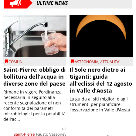
ULTIME NEWS
COMUNI
ASTRONOMIA
,
ATTUALITA'
Saint-Pierre: obbligo di
Il Sole nero dietro ai
bollitura dell’acqua in
Giganti: guida
diverse zone del paese
all’eclissi del 12 agosto
in Valle d’Aosta
Rimane in vigore l'ordinanza,
necessaria in seguito alla
La guida ai siti migliori e agli
recente segnalazione di non
strumenti per pianificare
conformità dei parametri
l'osservazione in Valle d'Aosta
microbiologici per la potabilità
dell'ac...
di
Saint-Pierre
Fausto Vassoney