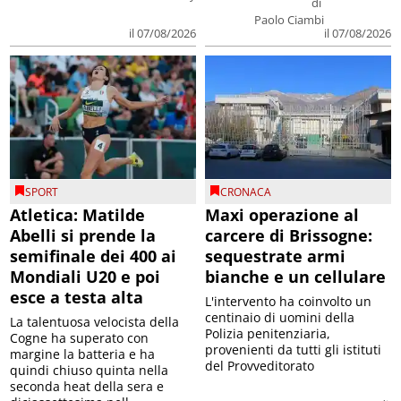
di
Paolo Ciambi
il 07/08/2026
il 07/08/2026
SPORT
CRONACA
Atletica: Matilde
Maxi operazione al
Abelli si prende la
carcere di Brissogne:
semifinale dei 400 ai
sequestrate armi
Mondiali U20 e poi
bianche e un cellulare
esce a testa alta
L'intervento ha coinvolto un
centinaio di uomini della
La talentuosa velocista della
Polizia penitenziaria,
Cogne ha superato con
provenienti da tutti gli istituti
margine la batteria e ha
del Provveditorato
quindi chiuso quinta nella
seconda heat della sera e