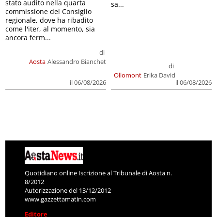
stato audito nella quarta
sa...
commissione del Consiglio
regionale, dove ha ribadito
come l'iter, al momento, sia
ancora ferm...
di
Aosta
Alessandro Bianchet
di
Ollomont
Erika David
il 06/08/2026
il 06/08/2026
Quotidiano online Iscrizione al Tribunale di Aosta n.
8/2012
Autorizzazione del 13/12/2012
www.gazzettamatin.com
Editore