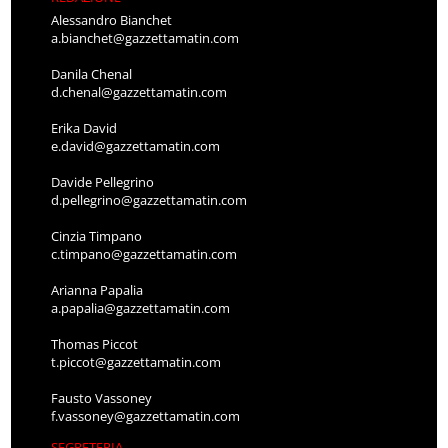
Alessandro Bianchet
a.bianchet@gazzettamatin.com
Danila Chenal
d.chenal@gazzettamatin.com
Erika David
e.david@gazzettamatin.com
Davide Pellegrino
d.pellegrino@gazzettamatin.com
Cinzia Timpano
c.timpano@gazzettamatin.com
Arianna Papalia
a.papalia@gazzettamatin.com
Thomas Piccot
t.piccot@gazzettamatin.com
Fausto Vassoney
f.vassoney@gazzettamatin.com
SEGRETERIA