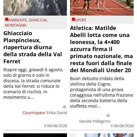
AMBIENTE
,
GHIACCIAI
,
SPORT
MONTAGNA
Atletica: Matilde
Ghiacciaio
Abelli lotta come una
Planpincieux,
leonessa, la 4×400
riapertura diurna
azzurra firma il
della strada della Val
primato nazionale, ma
Ferret
resta fuori dalla finale
dei Mondiali Under 20
Riapre oggi, giovedì 6 agosto,
solo di giorno e solo in
Buon debutto iridato della
discesa, la strada comunale
stellina della Cogne,
della Val Ferret; si riduce lo
protagonista di una prova
scenario di rischio, in
coraggiosa nell'ultima frazione
movimento u...
della seconda batteria della
staffetta mist...
di
Courmayeur
Erika David
di
Davide Pellegrino
il 06/08/2026
il 06/08/2026