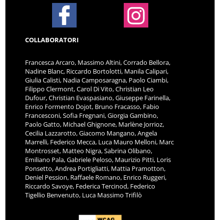
COLLABORATORI
Francesca Arcaro, Massimo Altini, Corrado Bellora,
Nadine Blanc, Riccardo Bortolotti, Manila Calipari,
Giulia Calisti, Nadia Camposaragna, Paolo Ciambi,
Filippo Clermont, Carol Di Vito, Christian Leo
Dufour, Christian Evaspasiano, Giuseppe Farinella,
Enrico Formento Dojot, Bruno Fracasso, Fabio
Francesconi, Sofia Fregnani, Giorgia Gambino,
Paolo Gatto, Michael Ghignone, Marlène Jorrioz,
Cecilia Lazzarotto, Giacomo Mangano, Angela
Marrelli, Federico Mecca, Luca Mauro Melloni, Marc
Montrosset, Matteo Nigra, Sabrina Olibano,
Emiliano Pala, Gabriele Peloso, Maurizio Pitti, Loris
Ponsetto, Andrea Portigliatti, Mattia Pramotton,
Deniel Pession, Raffaele Romano, Enrico Ruggeri,
Riccardo Savoye, Federica Tercinod, Federico
Tigellio Benvenuto, Luca Massimo Trifilò