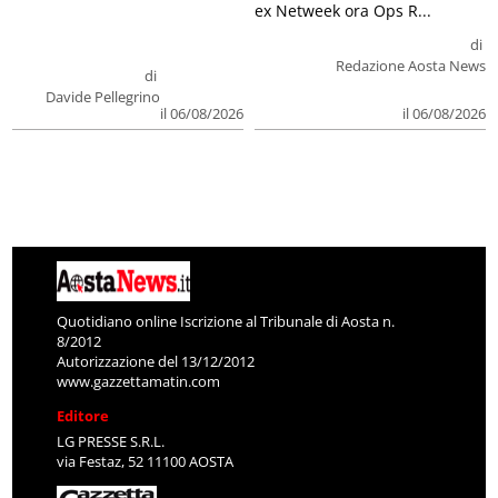
ex Netweek ora Ops R...
di
Redazione Aosta News
di
Davide Pellegrino
il 06/08/2026
il 06/08/2026
Quotidiano online Iscrizione al Tribunale di Aosta n.
8/2012
Autorizzazione del 13/12/2012
www.gazzettamatin.com
Editore
LG PRESSE S.R.L.
via Festaz, 52 11100 AOSTA