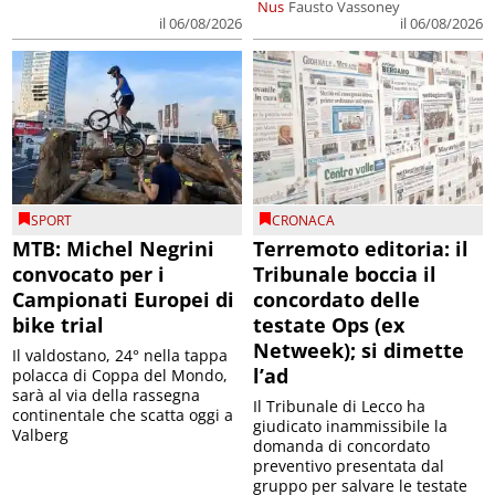
Nus
Fausto Vassoney
il 06/08/2026
il 06/08/2026
SPORT
CRONACA
MTB: Michel Negrini
Terremoto editoria: il
convocato per i
Tribunale boccia il
Campionati Europei di
concordato delle
bike trial
testate Ops (ex
Netweek); si dimette
Il valdostano, 24° nella tappa
l’ad
polacca di Coppa del Mondo,
sarà al via della rassegna
Il Tribunale di Lecco ha
continentale che scatta oggi a
giudicato inammissibile la
Valberg
domanda di concordato
preventivo presentata dal
gruppo per salvare le testate