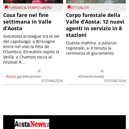
TURISMO & TEMPO LIBERO
ATTUALITA'
Cosa fare nel fine
Corpo forestale della
settimana in Valle
Valle d’Aosta: 12 nuovi
d’Aosta
agenti in servizio in 8
stazioni
GiocAosta prosegue tra le vie
del capoluogo; a Brissogne
Questa mattina, a palazzo
entra nel vivo la Feta de
regionale, si è tenuta la
l’Oumbra; Etroubles ospita la
cerimonia di giuramento
Veillà; a Chamois tocca al
Festival A...
di
di
Aosta
gazzettamatin
ethienne bredy
il 07/08/2026
il 07/08/2026