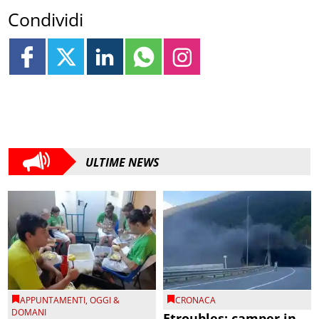
Condividi
ULTIME NEWS
APPUNTAMENTI
,
OGGI &
CRONACA
DOMANI
Etroubles: camper in