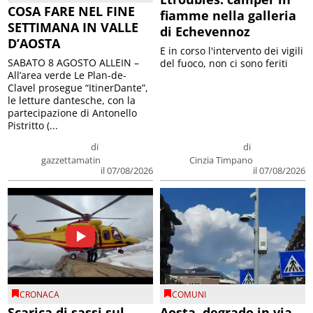
COSA FARE NEL FINE
fiamme nella galleria
SETTIMANA IN VALLE
di Echevennoz
D’AOSTA
E in corso l'intervento dei vigili
SABATO 8 AGOSTO ALLEIN –
del fuoco, non ci sono feriti
All’area verde Le Plan-de-
Clavel prosegue “ItinerDante”,
le letture dantesche, con la
partecipazione di Antonello
Pistritto (...
di
di
gazzettamatin
Cinzia Timpano
il 07/08/2026
il 07/08/2026
CRONACA
COMUNI
Scarica di sassi sul
Aosta, degrado in via