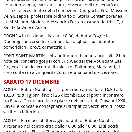
Contemporanea, Patrizia Giunti, docente dell’Università di
Firenze e presidente della Fondazione Giorgio La Pira, Massimo
De Giuseppe, professore ordinario di Storia Contemporanea,
IULM Milano. Modera Alessandra Ferraro, caporedattrice Tgr
Rai della Valle d’Aosta.
COGNE – In frazione Lillaz, alle 8.30, debutta Cogne Ice
Opening con corsi di arrampicata sul ghiaccio, laboratori
pomeridiani, prove di materiali.
PONT-SAINT-MARTIN – All’auditorium risuoneranno, alle 21, le
note del concerto gospel con Eric Waddel the Abundant Life
Singers. Uno dei gruppi di spicco di Baltimora, Maryland, il
coro conta circa cinquanta coristi e una band d’eccezione.
SABATO 17 DICEMBRE
AOSTA – Babbo Natale girerà per i mercatini, dalle 16.30 alle
18.30, tutti i giorni fino al 25 dicembre.Lo si potrà incontrare
tra Piazza Chanoux e le tre piazze dei mercatini, Giovanni XXIII,
Caveri e Roncas e consegnare al simpatico vecchietto di rosso
vestito la
l
etterina
.
AOSTA – Elfi e portalettere, gli aiutanti di Babbo Natale,
gireranno nel centro città dalle 16.30 alle 18.30. Li si potrà
incontrare tra Piazza Chanoux e le tre piazze dei mercatini,