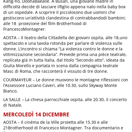
Kang-ho, DoonaBaealle. A Busan, una giovane madre in
difficoltà decide di lasciare ilfiglio appena nato nella baby box
di un ospedale. A scoprire il piccolosono due uomini che
gestiscono un’attività clandestina di contrabbandodi bambini;
alle 18 proiezione del film Brotherhood di
FrancescoMontagner.
AOSTA – Il teatro della Cittadella dei giovani ospita, alle 18,uno
spettacolo e una tavola rotonda per parlare di violenza sulle
donne. L’incontro si chiama “La violenza contro le donne e la
vittimizzazione secondaria”. Prevede prima una pièce teatrale,
replicata già in tutta Italia, dal titolo “Secondo atto”, ideata da
Giulia Morello e portata in scena dalla compagnia teatrale
Masc di Roma, che racconterà il vissuto di tre donne.
COURMAYEUR – Le donne muovono le montagne riflessioni con
l’Assessore Luciano Caveri, alle 10.30, sullo Skyway Monte
Bianco.
LA SALLE – La chiesa parrocchiale ospita, alle 20.30, il concerto
di Natale.
MERCOLEDÌ 14 DICEMBRE
AOSTA – Il cinéma de la Ville proietta alle 15.30 e alle
21Brotherhood di Francesco Montagner. Tra documentario e