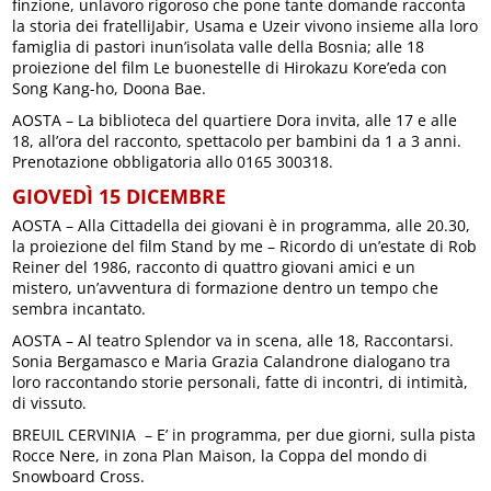
finzione, unlavoro rigoroso che pone tante domande racconta
la storia dei fratelliJabir, Usama e Uzeir vivono insieme alla loro
famiglia di pastori inun’isolata valle della Bosnia; alle 18
proiezione del film Le buonestelle di Hirokazu Kore’eda con
Song Kang-ho, Doona Bae.
AOSTA – La biblioteca del quartiere Dora invita, alle 17 e alle
18, all’ora del racconto, spettacolo per bambini da 1 a 3 anni.
Prenotazione obbligatoria allo 0165 300318.
GIOVEDÌ 15 DICEMBRE
AOSTA – Alla Cittadella dei giovani è in programma, alle 20.30,
la proiezione del film Stand by me – Ricordo di un’estate di Rob
Reiner del 1986, racconto di quattro giovani amici e un
mistero, un’avventura di formazione dentro un tempo che
sembra incantato.
AOSTA – Al teatro Splendor va in scena, alle 18, Raccontarsi.
Sonia Bergamasco e Maria Grazia Calandrone dialogano tra
loro raccontando storie personali, fatte di incontri, di intimità,
di vissuto.
BREUIL CERVINIA – E’ in programma, per due giorni, sulla pista
Rocce Nere, in zona Plan Maison, la Coppa del mondo di
Snowboard Cross.