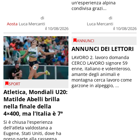
un'esperienza alpina
condivisa grazi...
di
di
Aosta
Luca Mercanti
Luca Mercanti
il 10/08/2026
il 10/08/2026
ANNUNCI
ANNUNCI DEI LETTORI
LAVORO 2. lavoro domanda
CERCO LAVORO signore 59
enne, italiano e volenteroso,
amante degli animali e
montagna cerca lavoro come
SPORT
garzone in alpeggio, ...
Atletica, Mondiali U20:
Matilde Abelli brilla
nella finale della
4×400, ma l’Italia è 7ª
Si è chiusa l'esperienza
dell'atleta valdostana a
Eugene, Stati Uniti, dove ha
preso parte alla rassegna