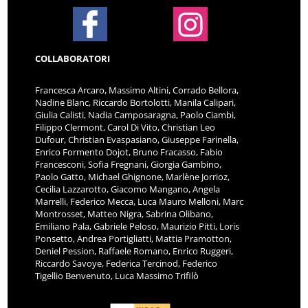
COLLABORATORI
Francesca Arcaro, Massimo Altini, Corrado Bellora,
Nadine Blanc, Riccardo Bortolotti, Manila Calipari,
Giulia Calisti, Nadia Camposaragna, Paolo Ciambi,
Filippo Clermont, Carol Di Vito, Christian Leo
Dufour, Christian Evaspasiano, Giuseppe Farinella,
Enrico Formento Dojot, Bruno Fracasso, Fabio
Francesconi, Sofia Fregnani, Giorgia Gambino,
Paolo Gatto, Michael Ghignone, Marlène Jorrioz,
Cecilia Lazzarotto, Giacomo Mangano, Angela
Marrelli, Federico Mecca, Luca Mauro Melloni, Marc
Montrosset, Matteo Nigra, Sabrina Olibano,
Emiliano Pala, Gabriele Peloso, Maurizio Pitti, Loris
Ponsetto, Andrea Portigliatti, Mattia Pramotton,
Deniel Pession, Raffaele Romano, Enrico Ruggeri,
Riccardo Savoye, Federica Tercinod, Federico
Tigellio Benvenuto, Luca Massimo Trifilò