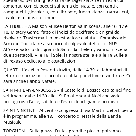
spettacolo per famiglie a cura dell’agenzia Arte in Testa con
contenuti comici, poetici sul tema del Natale, con canti e
campanelli, giocoleria, equilibrismo, fuoco, danze, narrazioni,
favole, elfi, musica, renne.
LA THUILE – A Maison Musée Berton va in scena, alle 16, 17 e
18, Mistery Game fatto di indizi da decifrare e enigmi da
risolvere. Trasformati in investigatore e aiuta il Commissario
Armand Tousclaire a scoprire il colpevole del furto. NUS –
All’osservatorio di Lignan di Saint-Barthélemy vanno in scena
due spettacoli. Alle 16 Il Sole, la nostra stella e alle 18 Sulle ali
di Pegaso dedicato alle costellazioni.
QUART – L’ex Villa Pesando invita, dalle 14.30, ai laboratori di
lettura e narrazioni, cioccolata calda, panettone e vin brulé. Ci
sarà anche Babbo Natale.
SAINT-RHEMY-EN-BOSSES – Il Castello di Bosses ospita nel fine
settimana dalle 14.30 alle 19, En attendant Noël che vede
protagonisti l’arte, l’abilità e l’estro di artigiani e hobbisti.
SAINT-VINCENT – Al centro congressi di via Martiri della Libertà
è in programma, alle 18, il concerto di Natale della Banda
Musicale.
TORGNON – Sulla piazza Frutaz grandi e piccini potranno