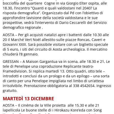
bocciofila del quartiere Cogne in via Giorgio Elter ospita, alle
18.30, l’incontro “Quanti e quali valdostani nel 2040? La
risposta demografica”. Organizzato dal Pd con l’obiettivo di
approfondire lavisione della società valdostana e le sue
prospettive, vedrà l’intervento di Dario Ceccarelli del Servizio
demografico regionale .
AOSTA – Per gli acquisti natalizi apre i battenti dalle 10.30 alle
20 il Marché Vert Noël allestito sulle piazze Roncas, Caveri e
Giovanni XXIII. Sarà possibile visitare con un biglietto speciale
di 5 euro, i siti del circuito di Aosta archeologica. Il mercatino
chiuderà l’8 gennaio.
GRESSAN – A Maison Gargantua va in scena, alle 18.30 e 21, Le
tele di Penelope una coproduzione Replicante teatro-
Framedivision. Si replica martedì 13. Otto quadri, otto tele –
introdotti e conclusi da un prologo e da un epilogo – una sorta
di canto per una Penelope impigliata nel limbo di un’attesa
irrisolvibile. Prenotazione obbligatoria al 338 4542654. Ingresso
gratuito.
MARTEDÌ 13 DICEMBRE
AOSTA – Il cinéma de la Ville proietta alle 15.30 e alle 21
lapellicola Le buone stelle di i Hirokazu Kore’eda con Song