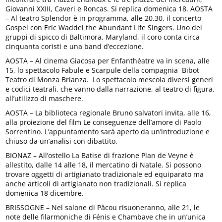
Giovanni XXIII, Caveri e Roncas. Si replica domenica 18. AOSTA
– Al teatro Splendor è in programma, alle 20.30, il concerto
Gospel con Eric Waddel the Abundant Life Singers. Uno dei
gruppi di spicco di Baltimora, Maryland, il coro conta circa
cinquanta coristi e una band d’eccezione.
AOSTA – Al cinema Giacosa per Enfanthéatre va in scena, alle
15, lo spettacolo Fabule e Scarpule della compagnia Bibot
Teatro di Monza Brianza. Lo spettacolo mescola diversi generi
e codici teatrali, che vanno dalla narrazione, al teatro di figura,
all’utilizzo di maschere.
AOSTA – La biblioteca regionale Bruno salvatori invita, alle 16,
alla proiezione del film Le conseguenze dell’amore di Paolo
Sorrentino. L’appuntamento sarà aperto da un’introduzione e
chiuso da un’analisi con dibattito.
BIONAZ – All’ostello La Batise di frazione Plan de Veyne è
allestito, dalle 14 alle 18, il mercatino di Natale. Si possono
trovare oggetti di artigianato tradizionale ed equiparato ma
anche articoli di artigianato non tradizionali. Si replica
domenica 18 dicembre.
BRISSOGNE – Nel salone di Pâcou risuoneranno, alle 21, le
note delle filarmoniche di Fénis e Chambave che in un’unica