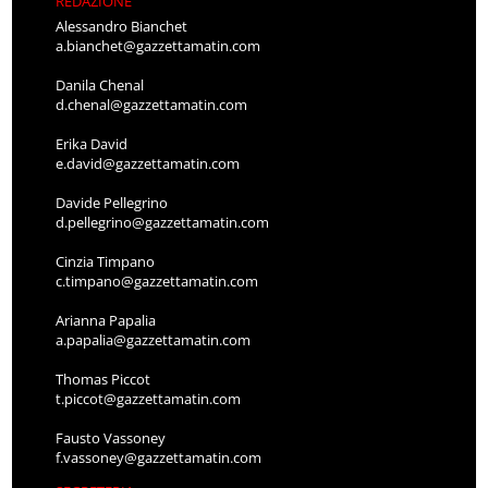
REDAZIONE
Alessandro Bianchet
a.bianchet@gazzettamatin.com
Danila Chenal
d.chenal@gazzettamatin.com
Erika David
e.david@gazzettamatin.com
Davide Pellegrino
d.pellegrino@gazzettamatin.com
Cinzia Timpano
c.timpano@gazzettamatin.com
Arianna Papalia
a.papalia@gazzettamatin.com
Thomas Piccot
t.piccot@gazzettamatin.com
Fausto Vassoney
f.vassoney@gazzettamatin.com