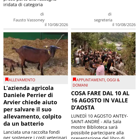
iridata di categoria
di
di
Fausto Vassoney
segreteria
il 10/08/2026
il 10/08/2026
ALLEVAMENTO
APPUNTAMENTI
,
OGGI &
DOMANI
L’azienda agricola
COSA FARE DAL 10 AL
Daniele Perrier di
16 AGOSTO IN VALLE
Arvier chiede aiuto
D’AOSTA
per salvare il suo
allevamento, colpito
LUNEDÌ 10 AGOSTO ANTEY-
SAINT-ANDRÉ - Alla Sala
da un batterio
mostre Biblioteca sarà
Lanciata una raccolta fondi
possibile partecipare alla
per sostenere i costi veterinari
presentazione del libro di