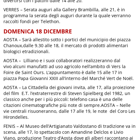
divertirsi con i pattini dalle 14 alle 20.
VERRES – Serata auguri alla Gallery Brambilla, alle 21, è in
programma la serata degli auguri durante la quale verranno
raccolti fondi per Telethon.
DOMENICA 18 DICEMBRE
AOSTA – Sarà allestito sotto i portici del municipio dei piazza
Chanoux,dalle 9.30 alle 18, il mercato di prodotti alimentari
biologici etradizionali.
AOSTA – Lilliano e i suoi collaboratori realizzeranno dal
vivo alcuni manufatti ad uso agricolo nell’ambito di Vers la
Foire de Saint Ours. L’appuntamento è dalle 15 alle 17 in
piazza Papa Giovanni XXIII all’interno del Marché Vert de Noël.
AOSTA – La Cittadella dei giovani invita, alle 17, alla proiezione
del film E.T. l’extraterrestre di Steven Spielberg del 1982, un
classico anche per i più piccoli: telefono casa è una delle
citazioni cinematografiche più note di sempre.AOSTA – Nelle
vie centrali risuoneranno, dalle 17 alle 19, le note del Coro Les
Hirondelles.
FENIS – Al Museo dell’Artigianato Valdostano di tradizione va in
scena, alle 17, lo spettacolo con Amandine Delclos e Livio
Viano, produzione Teatro d’Aosta dove gli alberi raccontano ai