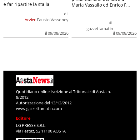
e far ripartire la stalla
Maria Vassallo ed Enrico F...
di
Arvier
Fausto Vassoney
di
gazzettamatin
il 09/08/2026
il 09/08/2026
Quotidiano online Iscrizione al Tribunale di Aosta n.
8/2012
Autorizzazione del 13/12/2012
www.gazzettamatin.com
Editore
LG PRESSE S.R.L.
via Festaz, 52 11100 AOSTA