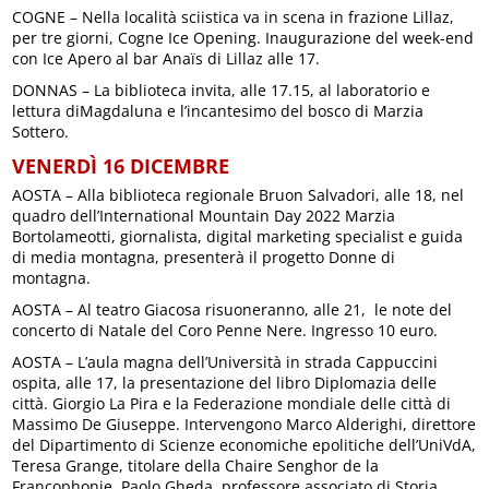
COGNE – Nella località sciistica va in scena in frazione Lillaz,
per tre giorni, Cogne Ice Opening. Inaugurazione del week-end
con Ice Apero al bar Anaïs di Lillaz alle 17.
DONNAS – La biblioteca invita, alle 17.15, al laboratorio e
lettura diMagdaluna e l’incantesimo del bosco di Marzia
Sottero.
VENERDÌ 16 DICEMBRE
AOSTA – Alla biblioteca regionale Bruon Salvadori, alle 18, nel
quadro dell’International Mountain Day 2022 Marzia
Bortolameotti, giornalista, digital marketing specialist e guida
di media montagna, presenterà il progetto Donne di
montagna.
AOSTA – Al teatro Giacosa risuoneranno, alle 21, le note del
concerto di Natale del Coro Penne Nere. Ingresso 10 euro.
AOSTA – L’aula magna dell’Università in strada Cappuccini
ospita, alle 17, la presentazione del libro Diplomazia delle
città. Giorgio La Pira e la Federazione mondiale delle città di
Massimo De Giuseppe. Intervengono Marco Alderighi, direttore
del Dipartimento di Scienze economiche epolitiche dell’UniVdA,
Teresa Grange, titolare della Chaire Senghor de la
Francophonie, Paolo Gheda, professore associato di Storia