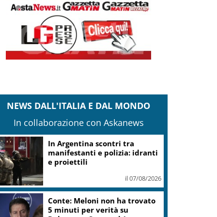
NEWS DALL'ITALIA E DAL MONDO
In collaborazione con Askanews
Thailandia, sparatoria in una
scuola di Bangkok: 7 morti
il 07/08/2026
Bevande, “BrauBeviale 2026”:
nuovi consumi ridisegnano il
mercato