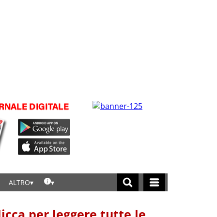
ALTRO
licca per leggere tutte le