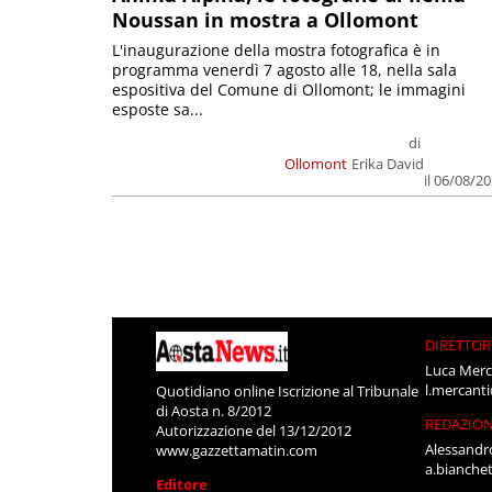
Noussan in mostra a Ollomont
L'inaugurazione della mostra fotografica è in
programma venerdì 7 agosto alle 18, nella sala
espositiva del Comune di Ollomont; le immagini
esposte sa...
di
Ollomont
Erika David
il 06/08/2
DIRETTOR
Luca Merc
l.mercant
Quotidiano online Iscrizione al Tribunale
di Aosta n. 8/2012
REDAZIO
Autorizzazione del 13/12/2012
Alessandr
www.gazzettamatin.com
a.bianche
Editore