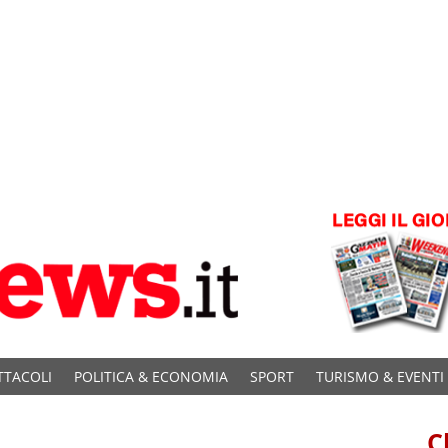
TTACOLI
POLITICA & ECONOMIA
SPORT
TURISMO & EVENTI
C