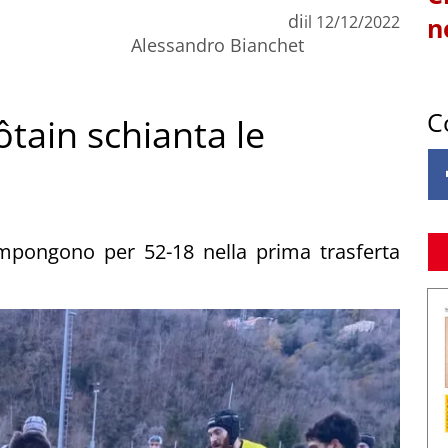
di
il
12/12/2022
n
Alessandro Bianchet
C
ôtain schianta le
 impongono per 52-18 nella prima trasferta