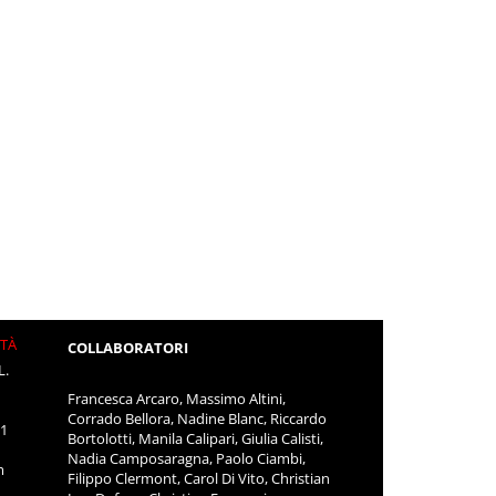
ITÀ
COLLABORATORI
L.
Francesca Arcaro, Massimo Altini,
Corrado Bellora, Nadine Blanc, Riccardo
11
Bortolotti, Manila Calipari, Giulia Calisti,
Nadia Camposaragna, Paolo Ciambi,
m
Filippo Clermont, Carol Di Vito, Christian