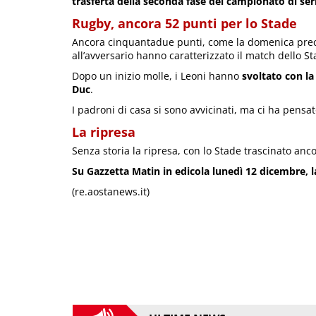
trasferta della seconda fase del campionato di seri
Rugby, ancora 52 punti per lo Stade
Ancora cinquantadue punti, come la domenica prece
all’avversario hanno caratterizzato il match dello St
Dopo un inizio molle, i Leoni hanno
svoltato con l
Duc
.
I padroni di casa si sono avvicinati, ma ci ha pensa
La ripresa
Senza storia la ripresa, con lo Stade trascinato an
Su Gazzetta Matin in edicola lunedì 12 dicembre, la
(re.aostanews.it)