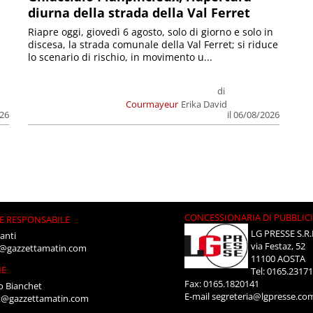
diurna della strada della Val Ferret
Riapre oggi, giovedì 6 agosto, solo di giorno e solo in
discesa, la strada comunale della Val Ferret; si riduce
lo scenario di rischio, in movimento u...
di
Courmayeur
Erika David
026
il 06/08/2026
CONCESSIONARIA DI PUBBLIC
E RESPONSABILE
LG PRESSE S.R.
anti
via Festaz, 52
i@gazzettamatin.com
11100 AOSTA
NE
Tel: 0165.2317
Fax: 0165.1820141
o Bianchet
E-mail
segreteria@lgpresse.co
t@gazzettamatin.com