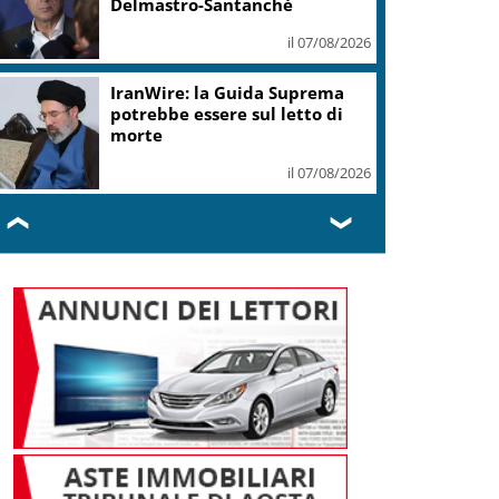
il 07/08/2026
Covid, Campo largo unito
difende Conte: “ha ristabilito
verità, destra si arrenda”
il 07/08/2026
❮
❯