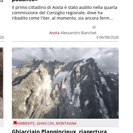
la
Il primo cittadino di Aosta è stato audito nella quarta
commissione del Consiglio regionale, dove ha
ribadito come l'iter, al momento, sia ancora ferm...
di
Aosta
Alessandro Bianchet
026
il 06/08/2026
AMBIENTE
,
GHIACCIAI
,
MONTAGNA
Ghiacciaio Planpincieux, riapertura