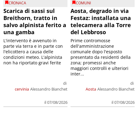
CRONACA
COMUNI
Scarica di sassi sul
Aosta, degrado in via
Breithorn, tratto in
Festaz: installata una
salvo alpinista ferito a
telecamera alla Torre
una gamba
del Lebbroso
L'intervento è avvenuto in
Prime contromosse
parte via terra e in parte con
dell'amministrazione
l'elicottero a causa delle
comunale dopo l'esposto
condizioni meteo. L'alpinista
presentato da residenti della
non ha riportato gravi ferite
zona; promessi anche
maggiori controlli e ulteriori
inter...
di
di
cervinia
Alessandro Bianchet
Aosta
Alessandro Bianchet
il 07/08/2026
il 07/08/2026