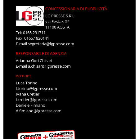
CONCESSIONARIA DI PUBBLICITÀ
LG PRESSE S.R.L.
via Festaz, 52
11100 AOSTA
Tel: 0165.231711
Fax: 0165.1820141
E-mail
segreteria@lgpresse.com
RESPONSABILE DI AGENZIA
Arianna Gori Chisari
E-mail
a.chisari@lgpresse.com
Account
Luca Torino
l.torino@lgpresse.com
Ivana Cretier
i.cretier@lgpresse.com
Daniele Fimiano
d.fimiano@lgpresse.com