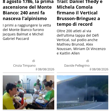
8 agosto 1786, la prima
Trail: Daniel Thedy e
ascensione del Monte
Michela Comola
Bianco: 240 anni fa
firmano il Vertical
nasceva l’alpinismo
Brusson-Bringuez a
tempo di record
I primi a raggiungere la vetta
del Monte Bianco furono
Oltre 200 atleti al via
Jacques Balmat e Michel
dell'ultima tappa del Défì
Gabriel Paccard
Vertical, sul podio anche
Mathieu Brunod, Alex
Noussan, Miriam Di Vincenzo
e Kaitlin Allen
di
di
Cinzia Timpano
Davide Pellegrino
il 08/08/2026
il 08/08/2026