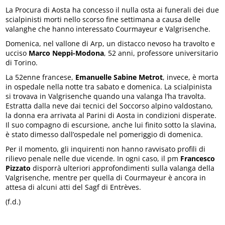
La Procura di Aosta ha concesso il nulla osta ai funerali dei due
scialpinisti morti nello scorso fine settimana a causa delle
valanghe che hanno interessato Courmayeur e Valgrisenche.
Domenica, nel vallone di Arp, un distacco nevoso ha travolto e
ucciso
Marco Neppi-Modona
, 52 anni, professore universitario
di Torino.
La 52enne francese,
Emanuelle Sabine Metrot
, invece, è morta
in ospedale nella notte tra sabato e domenica. La scialpinista
si trovava in Valgrisenche quando una valanga l’ha travolta.
Estratta dalla neve dai tecnici del Soccorso alpino valdostano,
la donna era arrivata al Parini di Aosta in condizioni disperate.
Il suo compagno di escursione, anche lui finito sotto la slavina,
è stato dimesso dall’ospedale nel pomeriggio di domenica.
Per il momento, gli inquirenti non hanno ravvisato profili di
rilievo penale nelle due vicende. In ogni caso, il pm
Francesco
Pizzato
disporrà ulteriori approfondimenti sulla valanga della
Valgrisenche, mentre per quella di Courmayeur è ancora in
attesa di alcuni atti del Sagf di Entrèves.
(f.d.)