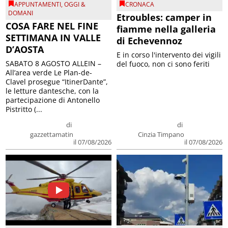
APPUNTAMENTI
,
OGGI &
CRONACA
DOMANI
Etroubles: camper in
COSA FARE NEL FINE
fiamme nella galleria
SETTIMANA IN VALLE
di Echevennoz
D’AOSTA
E in corso l'intervento dei vigili
SABATO 8 AGOSTO ALLEIN –
del fuoco, non ci sono feriti
All’area verde Le Plan-de-
Clavel prosegue “ItinerDante”,
le letture dantesche, con la
partecipazione di Antonello
Pistritto (...
di
di
gazzettamatin
Cinzia Timpano
il 07/08/2026
il 07/08/2026