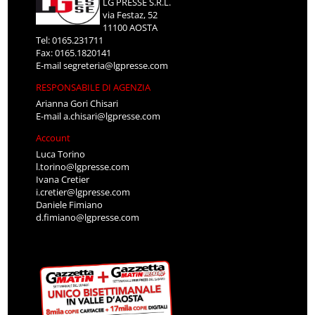
LG PRESSE S.R.L.
via Festaz, 52
11100 AOSTA
Tel: 0165.231711
Fax: 0165.1820141
E-mail
segreteria@lgpresse.com
RESPONSABILE DI AGENZIA
Arianna Gori Chisari
E-mail
a.chisari@lgpresse.com
Account
Luca Torino
l.torino@lgpresse.com
Ivana Cretier
i.cretier@lgpresse.com
Daniele Fimiano
d.fimiano@lgpresse.com