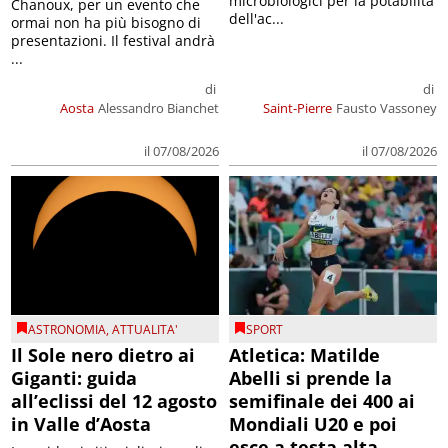
microbiologici per la potabilità
Chanoux, per un evento che
dell'ac...
ormai non ha più bisogno di
presentazioni. Il festival andrà
...
di
di
Aosta
Alessandro Bianchet
Saint-Pierre
Fausto Vassoney
il 07/08/2026
il 07/08/2026
ASTRONOMIA
,
ATTUALITA'
SPORT
Il Sole nero dietro ai
Atletica: Matilde
Giganti: guida
Abelli si prende la
all’eclissi del 12 agosto
semifinale dei 400 ai
in Valle d’Aosta
Mondiali U20 e poi
esce a testa alta