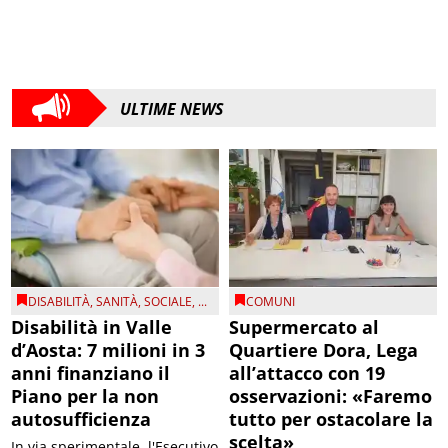
ULTIME NEWS
DISABILITÀ
,
SANITÀ
,
SOCIALE
, ...
COMUNI
Disabilità in Valle
Supermercato al
d’Aosta: 7 milioni in 3
Quartiere Dora, Lega
anni finanziano il
all’attacco con 19
Piano per la non
osservazioni: «Faremo
autosufficienza
tutto per ostacolare la
scelta»
In via sperimentale, l'Esecutivo