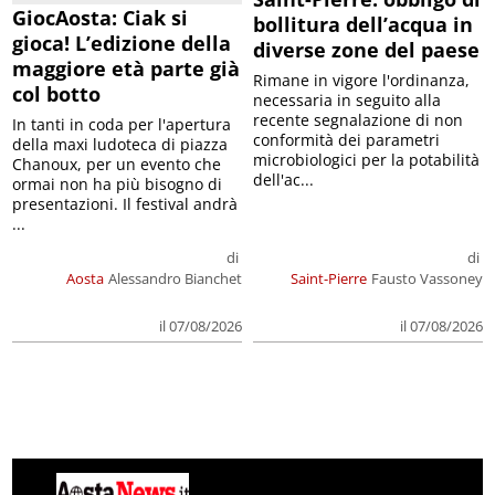
GiocAosta: Ciak si
bollitura dell’acqua in
gioca! L’edizione della
diverse zone del paese
maggiore età parte già
Rimane in vigore l'ordinanza,
col botto
necessaria in seguito alla
recente segnalazione di non
In tanti in coda per l'apertura
conformità dei parametri
della maxi ludoteca di piazza
microbiologici per la potabilità
Chanoux, per un evento che
dell'ac...
ormai non ha più bisogno di
presentazioni. Il festival andrà
...
di
di
Aosta
Alessandro Bianchet
Saint-Pierre
Fausto Vassoney
il 07/08/2026
il 07/08/2026