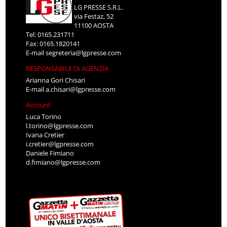
LG PRESSE S.R.L.
via Festaz, 52
11100 AOSTA
Tel: 0165.231711
Fax: 0165.1820141
E-mail
segreteria@lgpresse.com
RESPONSABILE DI AGENZIA
Arianna Gori Chisari
E-mail
a.chisari@lgpresse.com
Account
Luca Torino
l.torino@lgpresse.com
Ivana Cretier
i.cretier@lgpresse.com
Daniele Fimiano
d.fimiano@lgpresse.com