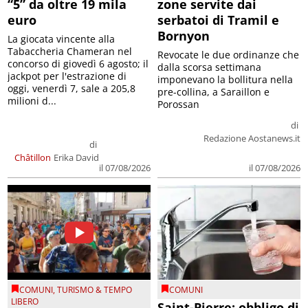
“5” da oltre 19 mila
zone servite dai
euro
serbatoi di Tramil e
Bornyon
La giocata vincente alla
Tabaccheria Chameran nel
Revocate le due ordinanze che
concorso di giovedì 6 agosto; il
dalla scorsa settimana
jackpot per l'estrazione di
imponevano la bollitura nella
oggi, venerdì 7, sale a 205,8
pre-collina, a Saraillon e
milioni d...
Porossan
di
Redazione Aostanews.it
di
Châtillon
Erika David
il 07/08/2026
il 07/08/2026
COMUNI
,
TURISMO & TEMPO
COMUNI
LIBERO
Saint-Pierre: obbligo di