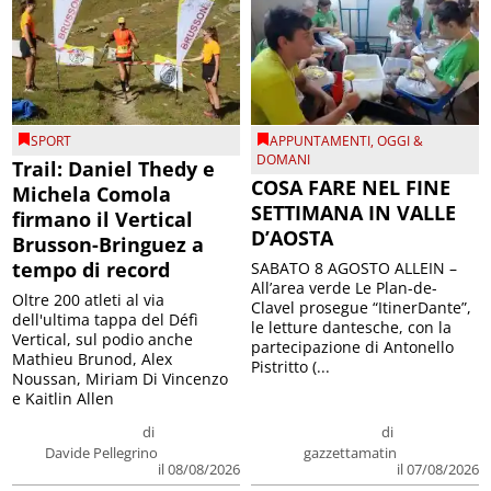
SPORT
APPUNTAMENTI
,
OGGI &
DOMANI
Trail: Daniel Thedy e
COSA FARE NEL FINE
Michela Comola
SETTIMANA IN VALLE
firmano il Vertical
D’AOSTA
Brusson-Bringuez a
tempo di record
SABATO 8 AGOSTO ALLEIN –
All’area verde Le Plan-de-
Oltre 200 atleti al via
Clavel prosegue “ItinerDante”,
dell'ultima tappa del Défì
le letture dantesche, con la
Vertical, sul podio anche
partecipazione di Antonello
Mathieu Brunod, Alex
Pistritto (...
Noussan, Miriam Di Vincenzo
e Kaitlin Allen
di
di
Davide Pellegrino
gazzettamatin
il 08/08/2026
il 07/08/2026