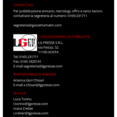
CONTATTACI
Per pubblicazione annunci, necrologi, offro e cerco lavoro,
contattare la segreteria al numero: 0165/231711
segreteria@gazzettamatin.com
CONCESSIONARIA DI PUBBLICITÀ
LG PRESSE S.R.L.
via Festaz, 52
11100 AOSTA
Tel: 0165.231711
Fax: 0165.1820141
E-mail
segreteria@lgpresse.com
RESPONSABILE DI AGENZIA
Arianna Gori Chisari
E-mail
a.chisari@lgpresse.com
Account
Luca Torino
l.torino@lgpresse.com
Ivana Cretier
i.cretier@lgpresse.com