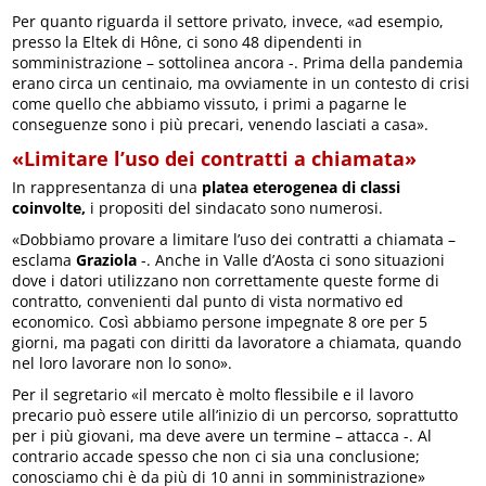
Per quanto riguarda il settore privato, invece, «ad esempio,
presso la Eltek di Hône, ci sono 48 dipendenti in
somministrazione – sottolinea ancora -. Prima della pandemia
erano circa un centinaio, ma ovviamente in un contesto di crisi
come quello che abbiamo vissuto, i primi a pagarne le
conseguenze sono i più precari, venendo lasciati a casa».
«Limitare l’uso dei contratti a chiamata»
In rappresentanza di una
platea eterogenea di classi
coinvolte,
i propositi del sindacato sono numerosi.
«Dobbiamo provare a limitare l’uso dei contratti a chiamata –
esclama
Graziola
-. Anche in Valle d’Aosta ci sono situazioni
dove i datori utilizzano non correttamente queste forme di
contratto, convenienti dal punto di vista normativo ed
economico. Così abbiamo persone impegnate 8 ore per 5
giorni, ma pagati con diritti da lavoratore a chiamata, quando
nel loro lavorare non lo sono».
Per il segretario «il mercato è molto flessibile e il lavoro
precario può essere utile all’inizio di un percorso, soprattutto
per i più giovani, ma deve avere un termine – attacca -. Al
contrario accade spesso che non ci sia una conclusione;
conosciamo chi è da più di 10 anni in somministrazione»