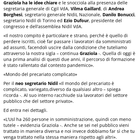
Graziola ha le idee chiare
e le snocciola alla presenza delle
segretaria generale di Cgil VdA,
Vilma Gaillard
, di
Andrea
Borghesi
, segretario generale NIdiL Nazionale,
Danilo Bonucci
,
segretario Nidil di Torino ed
Ezio Dufour
, presidente del
congresso e dell’assemblea Nidil VdA.
«Il nostro compito è particolare e strano, perché è quello di
perdere iscritti, cioè far passare i lavoratori da somministrati
ad assunti, facendoli uscire dalla condizione che tuteliamo
attraverso la nostra sigla – continua
Graziola
-. Quella di oggi è
una prima analisi di questi due anni, il percorso di formazione
è stato rallentato dal contesto pandemico».
«Mondo del precariato complicato»
Per il
neo segretario Nidil
«Il mondo del precariato è
complicato, variegato,diverso da qualsiasi altro – spiega
ricorda -. Al suo interno racchiude sia lavoratori del settore
pubblico che del settore privato».
Ed entra nei dettagli.
«L’Usl ha 260 persone in somministrazione, quindi con meno
tutele – evidenzia Graziola -. Anche se sei nel pubblico vieni
trattato in maniera diversa e noi invece dobbiamo far sì che tu
venga trattato nella stessa maniera rispetto agli altri».