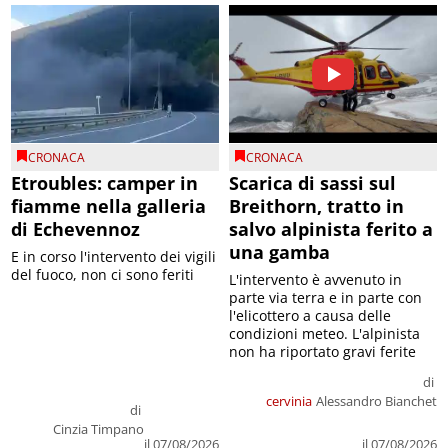
CRONACA
CRONACA
Etroubles: camper in
Scarica di sassi sul
fiamme nella galleria
Breithorn, tratto in
di Echevennoz
salvo alpinista ferito a
una gamba
E in corso l'intervento dei vigili
del fuoco, non ci sono feriti
L'intervento è avvenuto in
parte via terra e in parte con
l'elicottero a causa delle
condizioni meteo. L'alpinista
non ha riportato gravi ferite
di
cervinia
Alessandro Bianchet
di
Cinzia Timpano
il 07/08/2026
il 07/08/2026