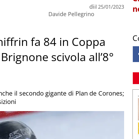
di
il
25/01/2023
n
Davide Pellegrino
C
hiffrin fa 84 in Coppa
Brignone scivola all’8°
nche il secondo gigante di Plan de Corones;
sizioni