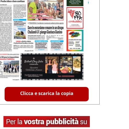
Clicca e scarica la copia