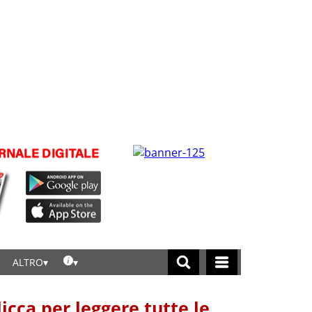
ALTRO
licca per leggere tutte le