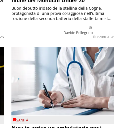
finale dei Mondiali Under 20
ce
Buon debutto iridato della stellina della Cogne,
protagonista di una prova coraggiosa nell'ultima
frazione della seconda batteria della staffetta mist...
di
Davide Pellegrino
026
il 06/08/2026
SANITÀ
Nus: in arrivo un ambulatorio per i