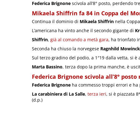
Federica Brignone
scivola all’8° posto, perdendo tre
Mikaela Shiffrin fa 84 in Coppa del M
Continua il dominio di
Mikaela Shiffrin
nella Coppa 
L’americana ha vinto anche il secondo gigante di
Kr
Shiffrin
,
già al comando a metà gara
, ha trionfato i
Seconda ha chiuso la norvegese
Ragnhild Mowinck
Sul terzo gradino del podio, a 1″19 dalla vetta, si
Marta Bassino
, terza dopo la prima manche, è uscit
Federica Brignone
scivola all’8° posto
Federica Brignone
ha commesso troppi errori e ha p
La carabiniera di La Salle
,
terza ieri
, si è piazzata 
(d.p.)