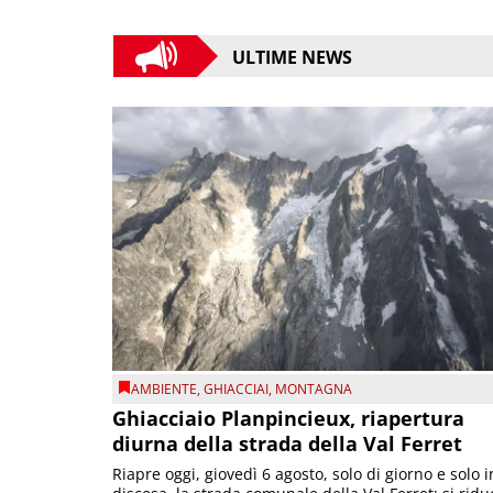
ULTIME NEWS
AMBIENTE
,
GHIACCIAI
,
MONTAGNA
Ghiacciaio Planpincieux, riapertura
diurna della strada della Val Ferret
Riapre oggi, giovedì 6 agosto, solo di giorno e solo i