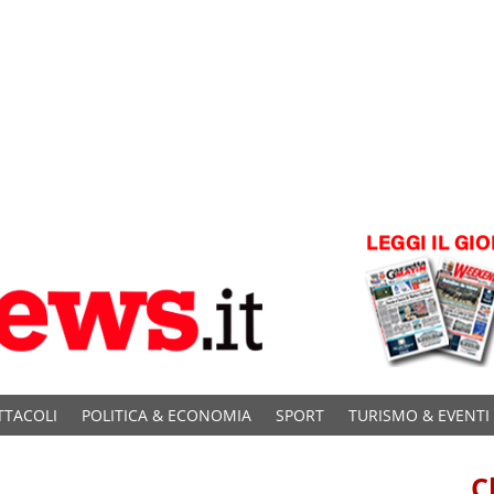
TTACOLI
POLITICA & ECONOMIA
SPORT
TURISMO & EVENTI
C