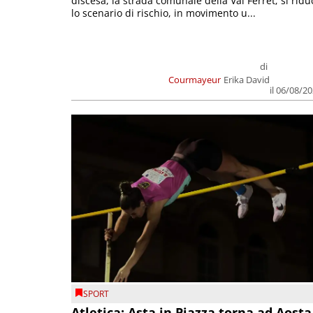
discesa, la strada comunale della Val Ferret; si ridu
lo scenario di rischio, in movimento u...
di
Courmayeur
Erika David
il 06/08/2
SPORT
Atletica: Asta in Piazza torna ad Aosta