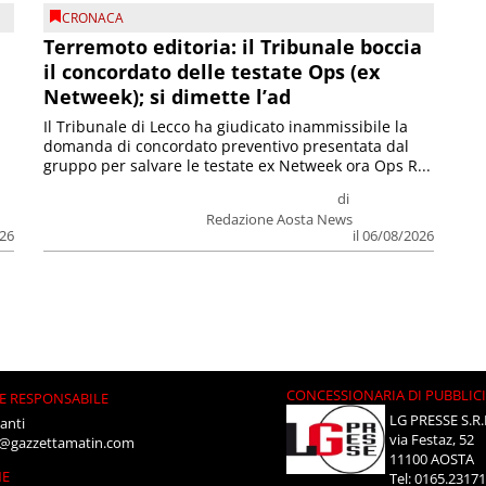
CRONACA
Terremoto editoria: il Tribunale boccia
il concordato delle testate Ops (ex
Netweek); si dimette l’ad
Il Tribunale di Lecco ha giudicato inammissibile la
domanda di concordato preventivo presentata dal
gruppo per salvare le testate ex Netweek ora Ops R...
di
Redazione Aosta News
026
il 06/08/2026
CONCESSIONARIA DI PUBBLIC
E RESPONSABILE
LG PRESSE S.R.
anti
via Festaz, 52
i@gazzettamatin.com
11100 AOSTA
NE
Tel: 0165.2317