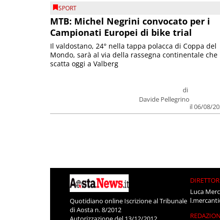
SPORT
MTB: Michel Negrini convocato per i
Campionati Europei di bike trial
Il valdostano, 24° nella tappa polacca di Coppa del
Mondo, sarà al via della rassegna continentale che
scatta oggi a Valberg
di
Davide Pellegrino
il 06/08/2
DIRETTOR
Luca Merc
l.mercant
Quotidiano online Iscrizione al Tribunale
di Aosta n. 8/2012
REDAZIO
Autorizzazione del 13/12/2012