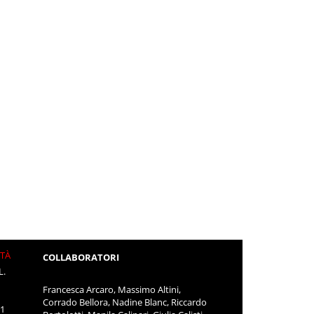
ITÀ
COLLABORATORI
L.
Francesca Arcaro, Massimo Altini,
Corrado Bellora, Nadine Blanc, Riccardo
11