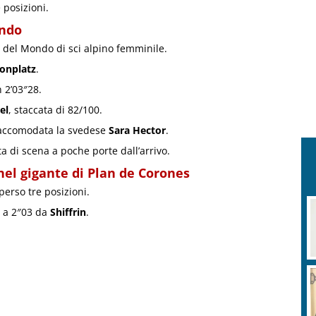
 posizioni.
ondo
del Mondo di sci alpino femminile.
onplatz
.
n 2’03″28.
el
, staccata di 82/100.
 è accomodata la svedese
Sara Hector
.
a di scena a poche porte dall’arrivo.
 nel gigante di Plan de Corones
erso tre posizioni.
8ª a 2″03 da
Shiffrin
.