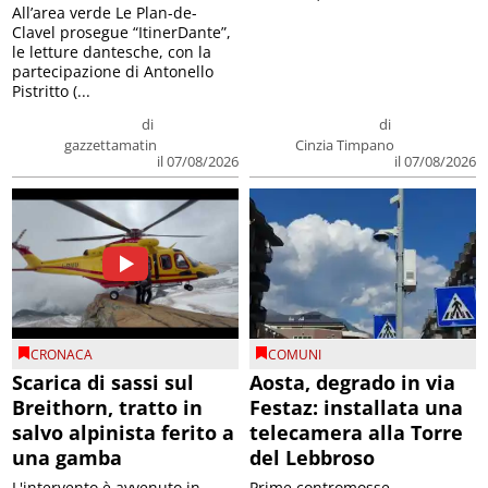
All’area verde Le Plan-de-
Clavel prosegue “ItinerDante”,
le letture dantesche, con la
partecipazione di Antonello
Pistritto (...
di
di
gazzettamatin
Cinzia Timpano
il 07/08/2026
il 07/08/2026
CRONACA
COMUNI
Scarica di sassi sul
Aosta, degrado in via
Breithorn, tratto in
Festaz: installata una
salvo alpinista ferito a
telecamera alla Torre
una gamba
del Lebbroso
L'intervento è avvenuto in
Prime contromosse