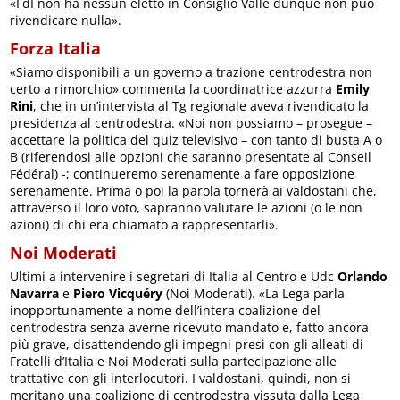
«FdI non ha nessun eletto in Consiglio Valle dunque non può
rivendicare nulla».
Forza Italia
«Siamo disponibili a un governo a trazione centrodestra non
certo a rimorchio» commenta la coordinatrice azzurra
Emily
Rini
, che in un’intervista al Tg regionale aveva rivendicato la
presidenza al centrodestra. «Noi non possiamo – prosegue –
accettare la politica del quiz televisivo – con tanto di busta A o
B (riferendosi alle opzioni che saranno presentate al Conseil
Fédéral) -; continueremo serenamente a fare opposizione
serenamente. Prima o poi la parola tornerà ai valdostani che,
attraverso il loro voto, sapranno valutare le azioni (o le non
azioni) di chi era chiamato a rappresentarli».
Noi Moderati
Ultimi a intervenire i segretari di Italia al Centro e Udc
Orlando
Navarra
e
Piero Vicquéry
(Noi Moderati). «La Lega parla
inopportunamente a nome dell’intera coalizione del
centrodestra senza averne ricevuto mandato e, fatto ancora
più grave, disattendendo gli impegni presi con gli alleati di
Fratelli d’Italia e Noi Moderati sulla partecipazione alle
trattative con gli interlocutori. I valdostani, quindi, non si
meritano una coalizione di centrodestra vissuta dalla Lega