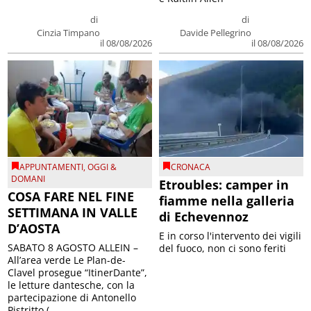
di
di
Cinzia Timpano
Davide Pellegrino
il 08/08/2026
il 08/08/2026
APPUNTAMENTI
,
OGGI &
CRONACA
DOMANI
Etroubles: camper in
COSA FARE NEL FINE
fiamme nella galleria
SETTIMANA IN VALLE
di Echevennoz
D’AOSTA
E in corso l'intervento dei vigili
SABATO 8 AGOSTO ALLEIN –
del fuoco, non ci sono feriti
All’area verde Le Plan-de-
Clavel prosegue “ItinerDante”,
le letture dantesche, con la
partecipazione di Antonello
Pistritto (...