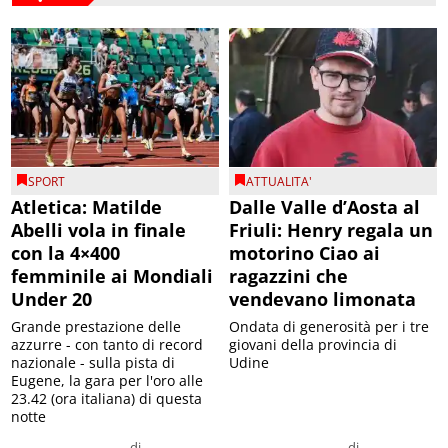
SPORT
ATTUALITA'
Atletica: Matilde
Dalle Valle d’Aosta al
Abelli vola in finale
Friuli: Henry regala un
con la 4×400
motorino Ciao ai
femminile ai Mondiali
ragazzini che
Under 20
vendevano limonata
Grande prestazione delle
Ondata di generosità per i tre
azzurre - con tanto di record
giovani della provincia di
nazionale - sulla pista di
Udine
Eugene, la gara per l'oro alle
23.42 (ora italiana) di questa
notte
di
di