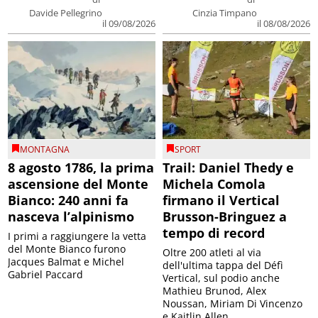
Davide Pellegrino
Cinzia Timpano
il 09/08/2026
il 08/08/2026
MONTAGNA
SPORT
8 agosto 1786, la prima
Trail: Daniel Thedy e
ascensione del Monte
Michela Comola
Bianco: 240 anni fa
firmano il Vertical
nasceva l’alpinismo
Brusson-Bringuez a
tempo di record
I primi a raggiungere la vetta
del Monte Bianco furono
Oltre 200 atleti al via
Jacques Balmat e Michel
dell'ultima tappa del Défì
Gabriel Paccard
Vertical, sul podio anche
Mathieu Brunod, Alex
Noussan, Miriam Di Vincenzo
e Kaitlin Allen