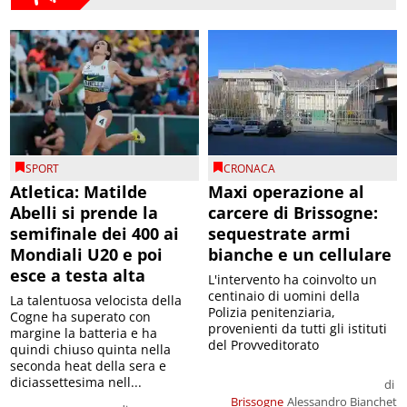
SPORT
CRONACA
Atletica: Matilde
Maxi operazione al
Abelli si prende la
carcere di Brissogne:
semifinale dei 400 ai
sequestrate armi
Mondiali U20 e poi
bianche e un cellulare
esce a testa alta
L'intervento ha coinvolto un
centinaio di uomini della
La talentuosa velocista della
Polizia penitenziaria,
Cogne ha superato con
provenienti da tutti gli istituti
margine la batteria e ha
del Provveditorato
quindi chiuso quinta nella
seconda heat della sera e
diciassettesima nell...
di
Brissogne
Alessandro Bianchet