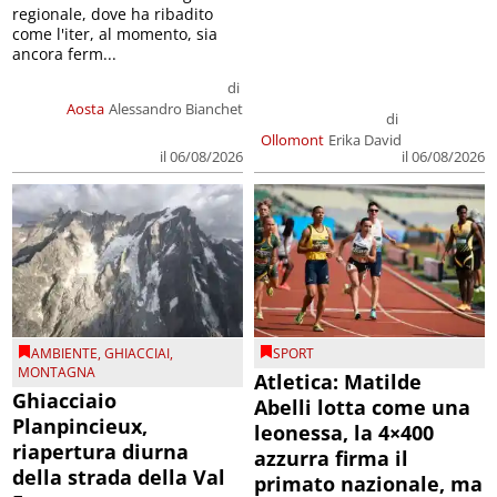
regionale, dove ha ribadito
come l'iter, al momento, sia
ancora ferm...
di
Aosta
Alessandro Bianchet
di
Ollomont
Erika David
il 06/08/2026
il 06/08/2026
AMBIENTE
,
GHIACCIAI
,
SPORT
MONTAGNA
Atletica: Matilde
Ghiacciaio
Abelli lotta come una
Planpincieux,
leonessa, la 4×400
riapertura diurna
azzurra firma il
della strada della Val
primato nazionale, ma