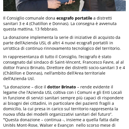
Il Consiglio comunale dona
ecografo portatile
a distretti
sanitari 3 e 4 (Chatillon e Donnas). La consegna è avvenuta
questa mattina, 13 febbraio.
La donazione implementa la serie di iniziative di acquisto da
parte dell’Azienda USL di altri 4 nuovi ecografi portatili in
un’ottica di continuo rinnovamento tecnologico del territorio.
In rappresentanza di tutto il Consiglio, l’ecografo è stato
consegnato dal sindaco di Saint-Vincent, Francesco Favre, al al
dottor Franco Brinato, Direttore dei distretti socio-sanitari 3 e 4
(Châtillon e Donnas), nell’ambito dell’Area territoriale
dell’Azienda Usl.
“La donazione – dice il
dottor Brinato
– rende evidente il
legame che l’Azienda USL coltiva con i Comuni e gli Enti Locali
in funzione di servizi sanitari sempre più capaci di rispondere
ai bisogni dei cittadini, in particolare dei pazienti fragili a
domicilio, la cui presa in carico sul territorio rappresenta la
nuova sfida dei modelli organizzativi sanitari del futuro”.
“
Questa donazione – continua -, insieme a quella fatta dalle
Unités Mont-Rose, Walser e Evançon nello scorso mese di