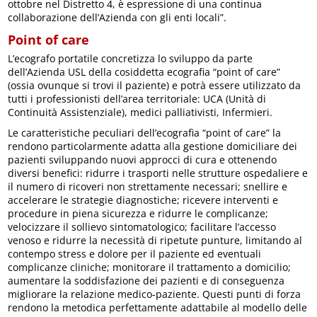
ottobre nel Distretto 4, è espressione di una continua
collaborazione dell’Azienda con gli enti locali”.
Point of care
L’ecografo portatile concretizza lo sviluppo da parte
dell’Azienda USL della cosiddetta ecografia “point of care”
(ossia ovunque si trovi il paziente) e potrà essere utilizzato da
tutti i professionisti dell’area territoriale: UCA (Unità di
Continuità Assistenziale), medici palliativisti, Infermieri.
Le caratteristiche peculiari dell’ecografia “point of care” la
rendono particolarmente adatta alla gestione domiciliare dei
pazienti sviluppando nuovi approcci di cura e ottenendo
diversi benefici: ridurre i trasporti nelle strutture ospedaliere e
il numero di ricoveri non strettamente necessari; snellire e
accelerare le strategie diagnostiche; ricevere interventi e
procedure in piena sicurezza e ridurre le complicanze;
velocizzare il sollievo sintomatologico; facilitare l’accesso
venoso e ridurre la necessità di ripetute punture, limitando al
contempo stress e dolore per il paziente ed eventuali
complicanze cliniche; monitorare il trattamento a domicilio;
aumentare la soddisfazione dei pazienti e di conseguenza
migliorare la relazione medico-paziente. Questi punti di forza
rendono la metodica perfettamente adattabile al modello delle