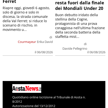
Ferret
resta fuori dalla finale
dei Mondiali Under 20
Riapre oggi, giovedì 6 agosto,
solo di giorno e solo in
Buon debutto iridato della
discesa, la strada comunale
stellina della Cogne,
della Val Ferret; si riduce lo
protagonista di una prova
scenario di rischio, in
coraggiosa nell'ultima frazione
movimento u...
della seconda batteria della
staffetta mist...
di
Courmayeur
Erika David
di
Davide Pellegrino
il 06/08/2026
il 06/08/2026
Quotidiano online Iscrizione al Tribunale di Aosta n.
8/2012
Autorizzazione del 13/12/2012