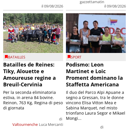
gazzettamatin
il 09/08/2026
il 09/08/2026
BATAILLES
SPORT
Batailles de Reines:
Podismo: Leon
Tiky, Alouette e
Martinet e Loic
Amoureuse regine a
Proment dominano la
Breuil-Cervinia
Staffetta Americana
Per la seconda eliminatoria
Il duo del Parco Alpi Apuane a
estiva, in arena 84 bovine.
segno a Gressan, tra le donne
Reinon, 763 Kg, Regina di peso
vincono Elisa Vitton Mea e
di giornata
Sabina Marquet, nel misto
trionfano Laura Segor e Mikael
Mongi...
di
Valtournenche
Luca Mercanti
di