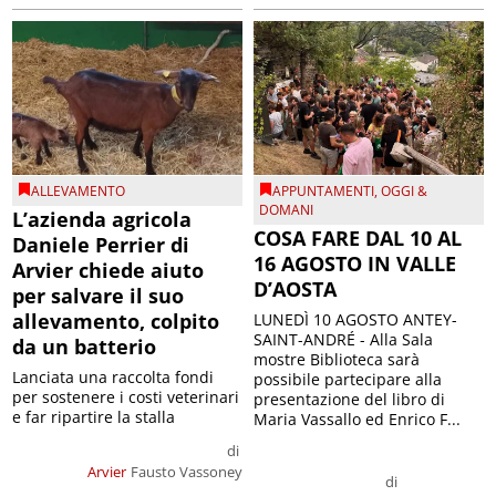
ALLEVAMENTO
APPUNTAMENTI
,
OGGI &
DOMANI
L’azienda agricola
COSA FARE DAL 10 AL
Daniele Perrier di
16 AGOSTO IN VALLE
Arvier chiede aiuto
D’AOSTA
per salvare il suo
allevamento, colpito
LUNEDÌ 10 AGOSTO ANTEY-
SAINT-ANDRÉ - Alla Sala
da un batterio
mostre Biblioteca sarà
Lanciata una raccolta fondi
possibile partecipare alla
per sostenere i costi veterinari
presentazione del libro di
e far ripartire la stalla
Maria Vassallo ed Enrico F...
di
Arvier
Fausto Vassoney
di