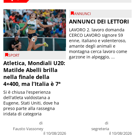
ANNUNCI
ANNUNCI DEI LETTORI
LAVORO 2. lavoro domanda
CERCO LAVORO signore 59
enne, italiano e volenteroso,
amante degli animali e
montagna cerca lavoro come
SPORT
garzone in alpeggio, ...
Atletica, Mondiali U20:
Matilde Abelli brilla
nella finale della
4×400, ma l’Italia è 7ª
Si è chiusa l'esperienza
dell'atleta valdostana a
Eugene, Stati Uniti, dove ha
preso parte alla rassegna
iridata di categoria
di
di
Fausto Vassoney
segreteria
il 10/08/2026
il 10/08/2026