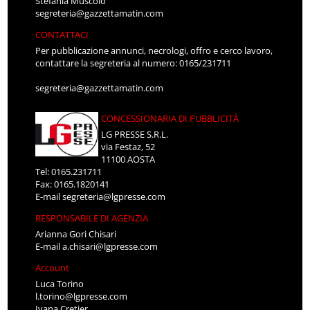
Stefania Muscolo
segreteria@gazzettamatin.com
CONTATTACI
Per pubblicazione annunci, necrologi, offro e cerco lavoro,
contattare la segreteria al numero: 0165/231711
segreteria@gazzettamatin.com
CONCESSIONARIA DI PUBBLICITÀ
LG PRESSE S.R.L.
via Festaz, 52
11100 AOSTA
Tel: 0165.231711
Fax: 0165.1820141
E-mail
segreteria@lgpresse.com
RESPONSABILE DI AGENZIA
Arianna Gori Chisari
E-mail
a.chisari@lgpresse.com
Account
Luca Torino
l.torino@lgpresse.com
Ivana Cretier