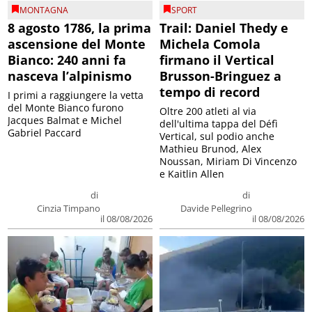
MONTAGNA
SPORT
8 agosto 1786, la prima
Trail: Daniel Thedy e
ascensione del Monte
Michela Comola
Bianco: 240 anni fa
firmano il Vertical
nasceva l’alpinismo
Brusson-Bringuez a
tempo di record
I primi a raggiungere la vetta
del Monte Bianco furono
Oltre 200 atleti al via
Jacques Balmat e Michel
dell'ultima tappa del Défì
Gabriel Paccard
Vertical, sul podio anche
Mathieu Brunod, Alex
Noussan, Miriam Di Vincenzo
e Kaitlin Allen
di
di
Cinzia Timpano
Davide Pellegrino
il 08/08/2026
il 08/08/2026