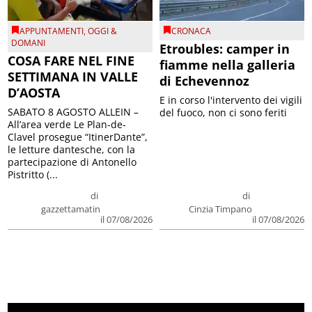
APPUNTAMENTI
,
OGGI &
CRONACA
DOMANI
Etroubles: camper in
COSA FARE NEL FINE
fiamme nella galleria
SETTIMANA IN VALLE
di Echevennoz
D’AOSTA
E in corso l'intervento dei vigili
SABATO 8 AGOSTO ALLEIN –
del fuoco, non ci sono feriti
All’area verde Le Plan-de-
Clavel prosegue “ItinerDante”,
le letture dantesche, con la
partecipazione di Antonello
Pistritto (...
di
di
gazzettamatin
Cinzia Timpano
il 07/08/2026
il 07/08/2026