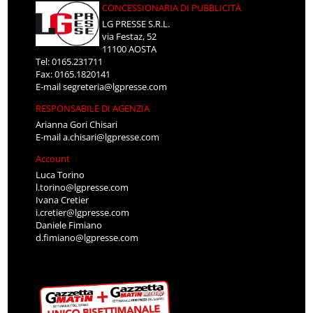
CONCESSIONARIA DI PUBBLICITÀ
LG PRESSE S.R.L.
via Festaz, 52
11100 AOSTA
Tel: 0165.231711
Fax: 0165.1820141
E-mail
segreteria@lgpresse.com
RESPONSABILE DI AGENZIA
Arianna Gori Chisari
E-mail
a.chisari@lgpresse.com
Account
Luca Torino
l.torino@lgpresse.com
Ivana Cretier
i.cretier@lgpresse.com
Daniele Fimiano
d.fimiano@lgpresse.com