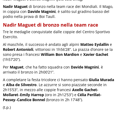
Nadir Maguet
di bronzo nella team race dei Mondiali. Il Mago,
in coppia con
Davide Magnini
, è salito sul gradino basso del
podio nella prova di Boi Taull.
Nadir Maguet di bronzo nella team race
Tre le medaglie conquistate dalle coppie del Centro Sportivo
Esercito.
Al maschile, il successo è andato agli alpini
Matteo Eydallin
e
Robert Antonioli
, vittoriosi in 1h56’28”. La piazza d’onore se la
sono presa i francesi
William Bon Mardion
e
Xavier Gachet
(1h57’20”).
Per
Maguet
, che ha fatto squadra con
Davide Magnini
, è
arrivato il bronzo in 2h00’21”.
A completare la festa tricolore ci hanno pensato
Giulia Murada
e
Alba de Silvestro
. Le azzurre si sono piazzate seconde in
2h15’53”, in mezzo alle coppie francesi
Axelle Gachet-
Mollaret
–
Emily Harrop
(oro in 2h12’53”) e
Célia Perillat-
Pessey
–
Candice Bonnel
(bronzo in 2h 17’48”).
(t.p.)