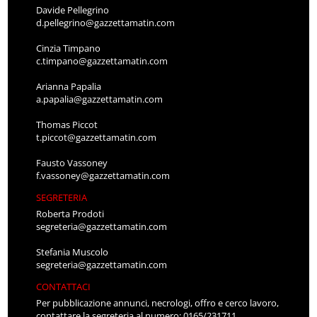
Davide Pellegrino
d.pellegrino@gazzettamatin.com
Cinzia Timpano
c.timpano@gazzettamatin.com
Arianna Papalia
a.papalia@gazzettamatin.com
Thomas Piccot
t.piccot@gazzettamatin.com
Fausto Vassoney
f.vassoney@gazzettamatin.com
SEGRETERIA
Roberta Prodoti
segreteria@gazzettamatin.com
Stefania Muscolo
segreteria@gazzettamatin.com
CONTATTACI
Per pubblicazione annunci, necrologi, offro e cerco lavoro,
contattare la segreteria al numero: 0165/231711