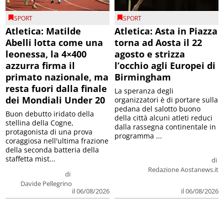
SPORT
SPORT
Atletica: Matilde
Atletica: Asta in Piazza
Abelli lotta come una
torna ad Aosta il 22
leonessa, la 4×400
agosto e strizza
azzurra firma il
l’occhio agli Europei di
primato nazionale, ma
Birmingham
resta fuori dalla finale
La speranza degli
dei Mondiali Under 20
organizzatori è di portare sulla
pedana del salotto buono
Buon debutto iridato della
della città alcuni atleti reduci
stellina della Cogne,
dalla rassegna continentale in
protagonista di una prova
programma ...
coraggiosa nell'ultima frazione
della seconda batteria della
staffetta mist...
di
Redazione Aostanews.it
di
Davide Pellegrino
il 06/08/2026
il 06/08/2026