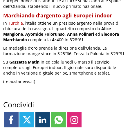
Europei indoor di Istanbul. Le azzurre si piazzano alle spalle
dell’Olanda, stabilendo il nuovo primato nazionale.
Marchiando d’argento agli Europei indoor
In
Turchia
, l’Italia ottiene un prezioso argento nella prova di
chiusura della rassegna. Il quartetto composto da
Alice
Mangione
,
Ayomide Folorunso
,
Anna Polinari
ed
Eleonora
Marchiando
completa la 4×400 in 3’28″61.
La medaglia d’oro prende la direzione dell’Olanda. La
formazione orange vince in 3’25″66. Terza la Polonia in 3’29″31.
Su
Gazzetta Matin
in edicola lunedì 6 marzo il servizio
completo sugli Europei indoor. Il giornale sarà disponibile
anche in versione digitale per pc, smartphone e tablet.
(re.aostanews.it)
Condividi