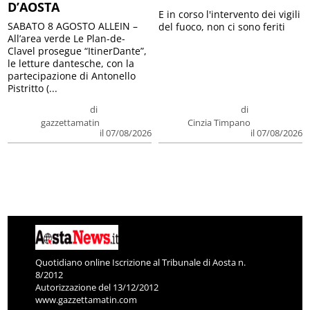
D’AOSTA
E in corso l'intervento dei vigili
SABATO 8 AGOSTO ALLEIN –
del fuoco, non ci sono feriti
All’area verde Le Plan-de-
Clavel prosegue “ItinerDante”,
le letture dantesche, con la
partecipazione di Antonello
Pistritto (...
di
di
gazzettamatin
Cinzia Timpano
il 07/08/2026
il 07/08/2026
Quotidiano online Iscrizione al Tribunale di Aosta n.
8/2012
Autorizzazione del 13/12/2012
www.gazzettamatin.com