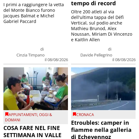
tempo di record
I primi a raggiungere la vetta
del Monte Bianco furono
Oltre 200 atleti al via
Jacques Balmat e Michel
dell'ultima tappa del Défì
Gabriel Paccard
Vertical, sul podio anche
Mathieu Brunod, Alex
Noussan, Miriam Di Vincenzo
e Kaitlin Allen
di
di
Cinzia Timpano
Davide Pellegrino
il 08/08/2026
il 08/08/2026
APPUNTAMENTI
,
OGGI &
CRONACA
DOMANI
Etroubles: camper in
COSA FARE NEL FINE
fiamme nella galleria
SETTIMANA IN VALLE
di Echevennoz