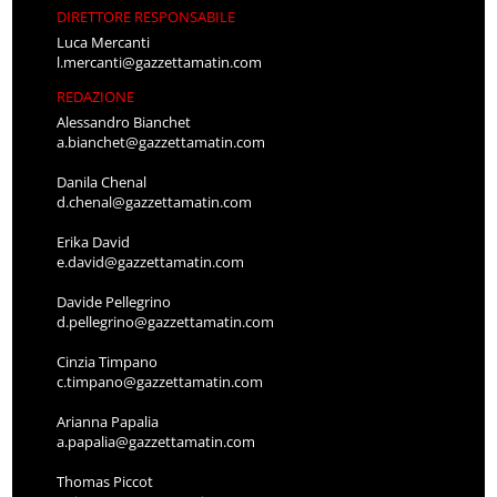
DIRETTORE RESPONSABILE
Luca Mercanti
l.mercanti@gazzettamatin.com
REDAZIONE
Alessandro Bianchet
a.bianchet@gazzettamatin.com
Danila Chenal
d.chenal@gazzettamatin.com
Erika David
e.david@gazzettamatin.com
Davide Pellegrino
d.pellegrino@gazzettamatin.com
Cinzia Timpano
c.timpano@gazzettamatin.com
Arianna Papalia
a.papalia@gazzettamatin.com
Thomas Piccot