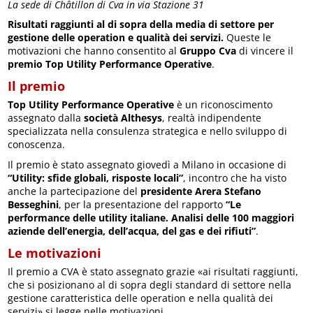
La sede di Châtillon di Cva in via Stazione 31
Risultati raggiunti al di sopra della media di settore per
gestione delle operation e qualità dei servizi.
Queste le
motivazioni che hanno consentito al
Gruppo Cva
di vincere il
premio Top Utility Performance Operative
.
Il premio
Top Utility Performance Operative
è un riconoscimento
assegnato dalla
società Althesys
, realtà indipendente
specializzata nella consulenza strategica e nello sviluppo di
conoscenza.
Il premio è stato assegnato giovedì a Milano in occasione di
“Utility: sfide globali, risposte locali”
, incontro che ha visto
anche la partecipazione del
presidente Arera Stefano
Besseghini
, per la presentazione del rapporto
“Le
performance delle utility italiane. Analisi delle 100 maggiori
aziende dell’energia, dell’acqua, del gas e dei rifiuti”
.
Le motivazioni
Il premio a CVA è stato assegnato grazie «ai risultati raggiunti,
che si posizionano al di sopra degli standard di settore nella
gestione caratteristica delle operation e nella qualità dei
servizi» si legge nelle motivazioni.