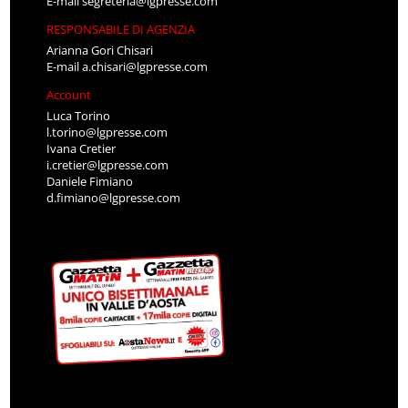
E-mail
segreteria@lgpresse.com
RESPONSABILE DI AGENZIA
Arianna Gori Chisari
E-mail
a.chisari@lgpresse.com
Account
Luca Torino
l.torino@lgpresse.com
Ivana Cretier
i.cretier@lgpresse.com
Daniele Fimiano
d.fimiano@lgpresse.com