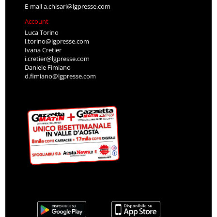
E-mail
a.chisari@lgpresse.com
Account
Luca Torino
l.torino@lgpresse.com
Ivana Cretier
i.cretier@lgpresse.com
Daniele Fimiano
d.fimiano@lgpresse.com