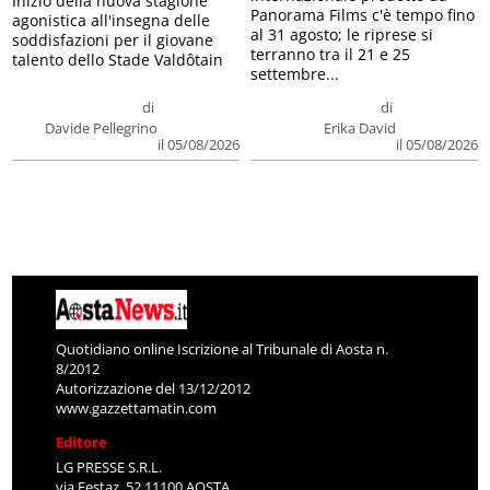
Inizio della nuova stagione
Panorama Films c'è tempo fino
agonistica all'insegna delle
al 31 agosto; le riprese si
soddisfazioni per il giovane
terranno tra il 21 e 25
talento dello Stade Valdôtain
settembre...
di
di
Davide Pellegrino
Erika David
il 05/08/2026
il 05/08/2026
Quotidiano online Iscrizione al Tribunale di Aosta n.
8/2012
Autorizzazione del 13/12/2012
www.gazzettamatin.com
Editore
LG PRESSE S.R.L.
via Festaz, 52 11100 AOSTA