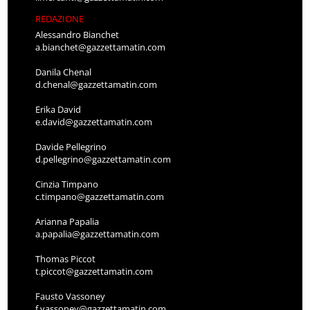
REDAZIONE
Alessandro Bianchet
a.bianchet@gazzettamatin.com
Danila Chenal
d.chenal@gazzettamatin.com
Erika David
e.david@gazzettamatin.com
Davide Pellegrino
d.pellegrino@gazzettamatin.com
Cinzia Timpano
c.timpano@gazzettamatin.com
Arianna Papalia
a.papalia@gazzettamatin.com
Thomas Piccot
t.piccot@gazzettamatin.com
Fausto Vassoney
f.vassoney@gazzettamatin.com