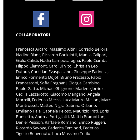
COLLABORATORI
Francesca Arcaro, Massimo Altini, Corrado Bellora,
Nadine Blanc, Riccardo Bortolotti, Manila Calipari,
Giulia Calisti, Nadia Camposaragna, Paolo Ciambi,
Filippo Clermont, Carol Di Vito, Christian Leo
Dufour, Christian Evaspasiano, Giuseppe Farinella,
Enrico Formento Dojot, Bruno Fracasso, Fabio
Francesconi, Sofia Fregnani, Giorgia Gambino,
Paolo Gatto, Michael Ghignone, Marlène Jorrioz,
Cecilia Lazzarotto, Giacomo Mangano, Angela
Marrelli, Federico Mecca, Luca Mauro Melloni, Marc
Montrosset, Matteo Nigra, Sabrina Olibano,
Emiliano Pala, Gabriele Peloso, Maurizio Pitti, Loris
Ponsetto, Andrea Portigliatti, Mattia Pramotton,
Deniel Pession, Raffaele Romano, Enrico Ruggeri,
Riccardo Savoye, Federica Tercinod, Federico
Tigellio Benvenuto, Luca Massimo Trifilò