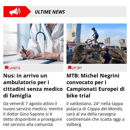
ULTIME NEWS
SANITÀ
SPORT
Nus: in arrivo un
MTB: Michel Negrini
ambulatorio per i
convocato per i
cittadini senza medico
Campionati Europei di
di famiglia
bike trial
Da venerdì 7 agosto attivo il
Il valdostano, 24° nella tappa
nuovo servizio medico, mentre
polacca di Coppa del Mondo,
il dottor Gino Sapone si è
sarà al via della rassegna
detto disponibile a proseguire
continentale che scatta oggi a
nel servizio alla comunità
Valberg