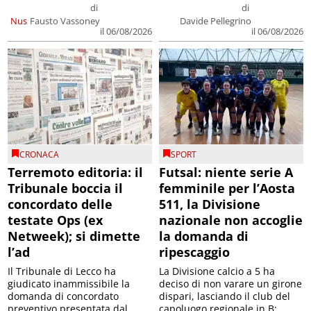
di
di
Nus
Fausto Vassoney
Davide Pellegrino
il 06/08/2026
il 06/08/2026
CRONACA
SPORT
Terremoto editoria: il
Futsal: niente serie A
Tribunale boccia il
femminile per l’Aosta
concordato delle
511, la Divisione
testate Ops (ex
nazionale non accoglie
Netweek); si dimette
la domanda di
l’ad
ripescaggio
Il Tribunale di Lecco ha
La Divisione calcio a 5 ha
giudicato inammissibile la
deciso di non varare un girone
domanda di concordato
dispari, lasciando il club del
preventivo presentata dal
capoluogo regionale in B;